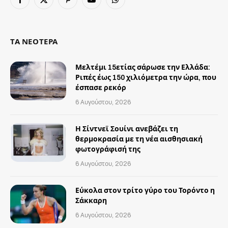
Facebook
X
Pinterest
YouTube
WhatsApp
(Twitter)
ΤΑ ΝΕΟΤΕΡΑ
Μελτέμι 15ετίας σάρωσε την Ελλάδα:
Ριπές έως 150 χιλιόμετρα την ώρα, που
έσπασε ρεκόρ
6 Αυγούστου, 2026
Η Σίντνεϊ Σουίνι ανεβάζει τη
θερμοκρασία με τη νέα αισθησιακή
φωτογράφισή της
6 Αυγούστου, 2026
Εύκολα στον τρίτο γύρο του Τορόντο η
Σάκκαρη
6 Αυγούστου, 2026