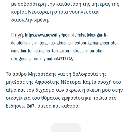
με
σοβαρότερη την κατάσταση της μητέρας της
κυρίας Νέστορα, η οποία νοσηλευόταν
διασωληνωμένη
.
Πηγή:
https://www.newsit.gr/politikh/mitsotakis-gia-ti-
dolofonia-tis-miteras-tis-afroditis-nestora-kamia-anoxi-sto-
aima-kai-ton-dixasmo-ton-akron-i-skepsi-mou-stin-
oikogeneia-tou-thymatos/4717746/
Το άρθρο
Μητσοτάκης για τη δολοφονία της
μητέρας της Αφροδίτης Νέστορα: Καμία ανοχή στο
αίμα και τον διχασμό των άκρων, η σκέψη μου στην
οικογένεια του θύματος
εμφανίστηκε πρώτα στο
Ειδήσεις 24/7 , άμεσα και καθαρά
.