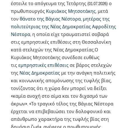
έστειλε το απόγευμα της Τετάρτης (01.07.2026) ο
πρωθυπουργός
Κυριάκος Μητσοτάκης
, μετά
τον
θάνατο της Βάγιας Νέστορα, μητέρας της
πολιτεύτριας της Νέας Δημοκρατίας Αφροδίτης
Νέστορα
, η οποία είχε τραυματιστεί σοβαρά
στις εμπρηστικές επιθέσεις στη Θεσσαλονίκη
κατά στελεχών της Νέας Δημοκρατίας.Ο
Κυριάκος Μητσοτάκης συνέδεσε ευθέως
τις
εμπρηστικές επιθέσεις
σε βάρος στελεχών
της
Νέας Δημοκρατίας
με την ανάγκη πολιτικής
και κοινωνικής απομόνωσης της τυφλής βίας,
τονίζοντας ότι η χώρα δεν μπορεί να δείξει
«καμία ανοχή στο αίμα και τον διχασμό των
άκρων». «Το τραγικό τέλος της Βάγιας Νέστορα
έρχεται να επιβεβαιώσει τον δολοφονικό και
απάνθρωπο χαρακτήρα της τυφλής βίας στη
δημόσια ζωή», ανέφερε ο πρωθυπουργός,