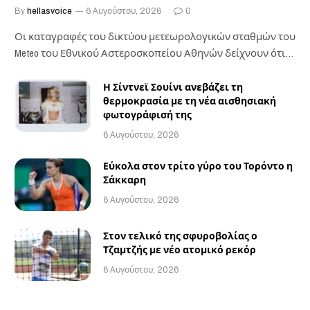
By
hellasvoice
6 Αυγούστου, 2026
0
Οι καταγραφές του δικτύου μετεωρολογικών σταθμών του
Meteo του Εθνικού Αστεροσκοπείου Αθηνών δείχνουν ότι
οι…
Η Σίντνεϊ Σουίνι ανεβάζει τη
θερμοκρασία με τη νέα αισθησιακή
φωτογράφισή της
6 Αυγούστου, 2026
Εύκολα στον τρίτο γύρο του Τορόντο η
Σάκκαρη
6 Αυγούστου, 2026
Στον τελικό της σφυροβολίας ο
Τζαμτζής με νέο ατομικό ρεκόρ
6 Αυγούστου, 2026