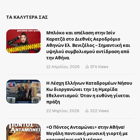
ΤΑ ΚΑΛΥΤΕΡΑ ΣΑΣ
Μπλόκο και απέλαση στην Ισίν
Καρατζά στο Διεθνές Αεροδρόμιο
Αθηνών Ελ. Βενιζέλος – Σημαντική και
υψηλού συμβολισμού αντίδραση από
την Αθήνα.
12 Απριλίου, 2026
574
Views
Η Λέσχη Ελλήνων Καταδρομέων Νήσου
Κω διοργανώνει την 1η Ημερίδα
Εθελοντισμού: Όταν η ευθύνη γίνεται
πράξη
22 Μαρτίου, 2026
322
Views
«Ο Πόντος Ανταμώνει» στην Αθήνα!
Mεγάλη ποντιακή μουσική γιορτή με
κορυφαίους καλλιτέχνες