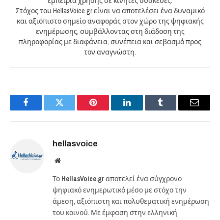
εμπειρία χρήσης σε κινητές συσκευές.
Στόχος του HellasVoice.gr είναι να αποτελέσει ένα δυναμικό
και αξιόπιστο σημείο αναφοράς στον χώρο της ψηφιακής
ενημέρωσης, συμβάλλοντας στη διάδοση της
πληροφορίας με διαφάνεια, συνέπεια και σεβασμό προς
τον αναγνώστη.
Facebook
Twitter
Pinterest
LinkedIn
Tumblr
Email
hellasvoice
Website
Το
HellasVoice.gr
αποτελεί ένα σύγχρονο
ψηφιακό ενημερωτικό μέσο με στόχο την
άμεση, αξιόπιστη και πολυθεματική ενημέρωση
του κοινού. Με έμφαση στην ελληνική