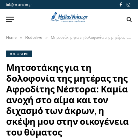
info@hellasvoice.gr
Facebook
Insta
»
»
Home
Rodoslive
Μητσοτάκης για τη δολοφονία της μητέρας της Αφροδίτης Νέστορα: Καμία ανοχή στο αίμα και τον διχασμό των άκρων, η σκέψη μου στην οικογένεια του θύματος
RODOSLIVE
Μητσοτάκης για τη
δολοφονία της μητέρας της
Αφροδίτης Νέστορα: Καμία
ανοχή στο αίμα και τον
διχασμό των άκρων, η
σκέψη μου στην οικογένεια
του θύματος