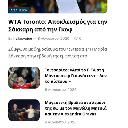
ΑΘΛΗΤΙΚΑ
WTA Toronto: Αποκλεισμός για την
Σάκκαρη από την Γκοφ
By
hellasvoice
8 Αυγούστου, 2026
0
Σύμφωνα με δημοσίευμα του novasports.gr Η Μαρία
Σάκκαρη στην έβδομή της εμφάνιση στο
τουρνουά στο…
Τσιτσαρίτο: «Από το FIFA στη
Μάντσεστερ Γιουνάιτεντ – Δεν
το πίστευα!»
8 Αυγούστου, 2026
Μαγευτική βραδιά στο λιμάνι
της Κω με τον Μανώλη Μητσιά
και την Alexandra Gravas
8 Αυγούστου, 2026