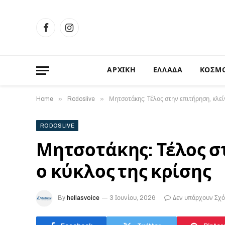
Facebook
Instagram
ΑΡΧΙΚΗ
ΕΛΛΑΔΑ
ΚΟΣΜ
»
»
Home
Rodoslive
Μητσοτάκης: Τέλος στην επιτήρηση, κλείν
RODOSLIVE
Μητσοτάκης: Τέλος σ
ο κύκλος της κρίσης
By
hellasvoice
3 Ιουνίου, 2026
Δεν υπάρχουν Σχό