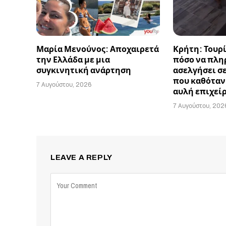
Μαρία Μενούνος: Αποχαιρετά
Κρήτη: Τουρ
την Ελλάδα με μια
πόσο να πλη
συγκινητική ανάρτηση
ασελγήσει σ
που καθόταν
7 Αυγούστου, 2026
αυλή επιχεί
7 Αυγούστου, 202
LEAVE A REPLY