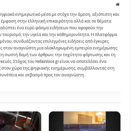
Websit
ηφιακό ενημερωτικό μέσο με στόχο την άμεση, αξιόπιστη και
 έμφαση στην ελληνική επικαιρότητα αλλά και σε θέματα
gr καλύπτει ένα ευρύ φάσμα ειδήσεων που αφορούν την
τον τουρισμό, την υγεία και την καθημερινότητα. Η πλατφόρμα
ομένου, συνδυάζοντας επιλεγμένες ειδήσεις από έγκυρες
ας στον αναγνώστη μια ολοκληρωμένη εμπειρία ενημέρωσης.
στη σωστή δομή των άρθρων, την ταχύτητα φόρτωσης και τη
ευές. Στόχος του HellasVoice.gr είναι να αποτελέσει ένα
ς στον χώρο της ψηφιακής ενημέρωσης, συμβάλλοντας στη
συνέπεια και σεβασμό προς τον αναγνώστη.