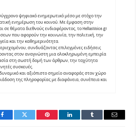
σύγχρονο ψηφιακό ενημερωτικό μέσο με στόχο την
ματική ενημέρωση του κοινού. Με έμφαση στην
 σε θέματα διεθνούς ενδιαφέροντος, το HellasVoice.gr
σεων που αφορούν την κοινωνία, την πολιτική, την
υγεία και την καθημερινότητα.
περιεχομένου, συνδυάζοντας επιλεγμένες ειδήσεις
έροντας στον αναγνώστη μια ολοκληρωμένη εμπειρία
ασία στη σωστή δομή των άρθρων, την ταχύτητα
ινητές συσκευές.
να δυναμικό και αξιόπιστο σημείο αναφοράς στον χώρο
άδοση της πληροφορίας με διαφάνεια, συνέπεια και
Facebook
Twitter
Pinterest
LinkedIn
Tumblr
Email