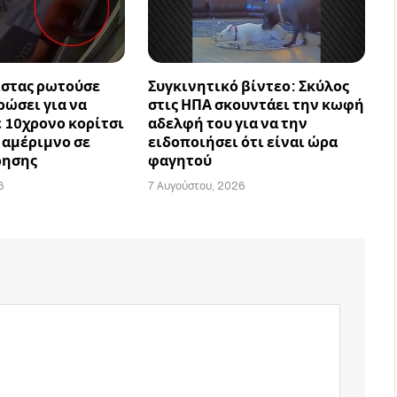
ίστας ρωτούσε
Συγκινητικό βίντεο: Σκύλος
ρώσει για να
στις ΗΠΑ σκουντάει την κωφή
ε 10χρονο κορίτσι
αδελφή του για να την
 αμέριμνο σε
ειδοποιήσει ότι είναι ώρα
ρησης
φαγητού
6
7 Αυγούστου, 2026