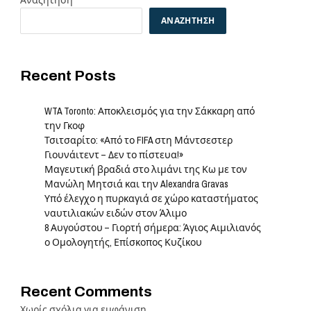
Αναζήτηση
ΑΝΑΖΉΤΗΣΗ
Recent Posts
WTA Toronto: Αποκλεισμός για την Σάκκαρη από
την Γκοφ
Τσιτσαρίτο: «Από το FIFA στη Μάντσεστερ
Γιουνάιτεντ – Δεν το πίστευα!»
Μαγευτική βραδιά στο λιμάνι της Κω με τον
Μανώλη Μητσιά και την Alexandra Gravas
Υπό έλεγχο η πυρκαγιά σε χώρο καταστήματος
ναυτιλιακών ειδών στον Άλιμο
8 Αυγούστου – Γιορτή σήμερα: Άγιος Αιμιλιανός
ο Ομολογητής, Επίσκοπος Κυζίκου
Recent Comments
Χωρίς σχόλια για εμφάνιση.