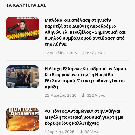
ΤΑ ΚΑΛΥΤΕΡΑ ΣΑΣ
Μπλόκο και απέλαση στην Ισίν
Καρατζά στο Διεθνές Αεροδρόμιο
Αθηνών Ελ. Βενιζέλος – Σημαντική και
υψηλού συμβολισμού αντίδραση από
την Αθήνα.
12 Απριλίου, 2026
574
Views
Η Λέσχη Ελλήνων Καταδρομέων Νήσου
Κω διοργανώνει την 1η Ημερίδα
Εθελοντισμού: Όταν η ευθύνη γίνεται
πράξη
22 Μαρτίου, 2026
322
Views
«Ο Πόντος Ανταμώνει» στην Αθήνα!
Mεγάλη ποντιακή μουσική γιορτή με
κορυφαίους καλλιτέχνες
1 Απριλίου, 2026
83
Views