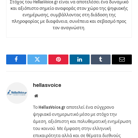
Στόχος του HellasVoice.gr είναι να αποτελέσει ένα δυναμικό
και αξιόπιστο σημείο αναφοράς στον χώρο της ψηφιακής
ενημέρωσης, συμβάλλοντας στη διάδοση της
πληροφορίας με διαφάνεια, συνέπεια και σεβασμό προς
τον αναγνώστη.
Facebook
Twitter
Pinterest
LinkedIn
Tumblr
Email
hellasvoice
Website
Το
HellasVoice.gr
αποτελεί ένα σύγχρονο
ψηφιακό ενημερωτικό μέσο με στόχο την
άμεση, αξιόπιστη και πολυθεματική ενημέρωση
του κοινού. Με έμφαση στην ελληνική
επικαιρότητα αλλά και σε θέματα διεθνούς