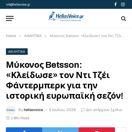
info@hellasvoice.gr
Facebook
Insta
»
»
Home
ΑΘΛΗΤΙΚΑ
Μύκονος Betsson: «Κλείδωσε» τον Ντι Τζέι Φάντερμπερκ για την ιστορική ευρωπαϊκή σεζόν!
ΑΘΛΗΤΙΚΑ
Μύκονος Betsson:
«Κλείδωσε» τον Ντι Τζέι
Φάντερμπερκ για την
ιστορική ευρωπαϊκή σεζόν!
By
hellasvoice
9 Ιουλίου, 2026
Δεν υπάρχουν Σχόλια
1 Min Read