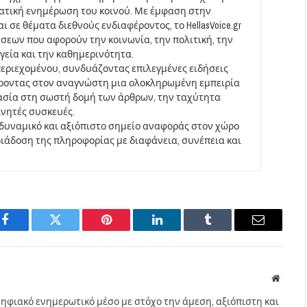
ματική ενημέρωση του κοινού. Με έμφαση στην
 σε θέματα διεθνούς ενδιαφέροντος, το HellasVoice.gr
σεων που αφορούν την κοινωνία, την πολιτική, την
υγεία και την καθημερινότητα.
περιεχομένου, συνδυάζοντας επιλεγμένες ειδήσεις
έροντας στον αναγνώστη μια ολοκληρωμένη εμπειρία
ασία στη σωστή δομή των άρθρων, την ταχύτητα
ινητές συσκευές.
να δυναμικό και αξιόπιστο σημείο αναφοράς στον χώρο
άδοση της πληροφορίας με διαφάνεια, συνέπεια και
Facebook
Twitter
Pinterest
LinkedIn
Tumblr
Email
Websit
ηφιακό ενημερωτικό μέσο με στόχο την άμεση, αξιόπιστη και