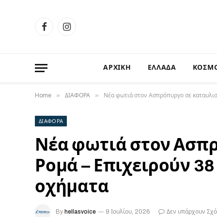
Facebook
Instagram
ΑΡΧΙΚΗ
ΕΛΛΑΔΑ
ΚΟΣΜ
»
»
Home
ΔΙΑΦΟΡΑ
Νέα φωτιά στον Ασπρόπυργο σε καταυλισ
ΔΙΑΦΟΡΑ
Νέα φωτιά στον Ασπ
Ρομά – Επιχειρούν 38
οχήματα
By
hellasvoice
9 Ιουλίου, 2026
Δεν υπάρχουν Σχό