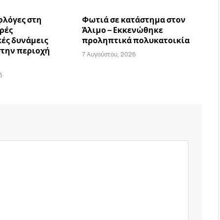
φλόγες στη
Φωτιά σε κατάστημα στον
υρές
Άλιμο – Εκκενώθηκε
ές δυνάμεις
προληπτικά πολυκατοικία
στην περιοχή
7 Αυγούστου, 2026
6