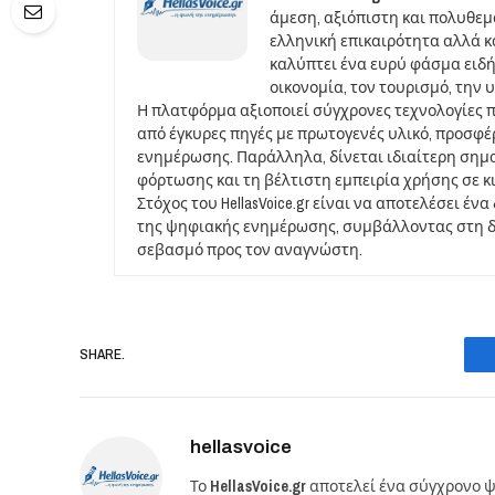
άμεση, αξιόπιστη και πολυθε
ελληνική επικαιρότητα αλλά και
καλύπτει ένα ευρύ φάσμα ειδή
οικονομία, τον τουρισμό, την 
Η πλατφόρμα αξιοποιεί σύγχρονες τεχνολογίες 
από έγκυρες πηγές με πρωτογενές υλικό, προσφ
ενημέρωσης. Παράλληλα, δίνεται ιδιαίτερη σημ
φόρτωσης και τη βέλτιστη εμπειρία χρήσης σε κ
Στόχος του HellasVoice.gr είναι να αποτελέσει έ
της ψηφιακής ενημέρωσης, συμβάλλοντας στη δι
σεβασμό προς τον αναγνώστη.
SHARE.
hellasvoice
Το
HellasVoice.gr
αποτελεί ένα σύγχρονο ψ