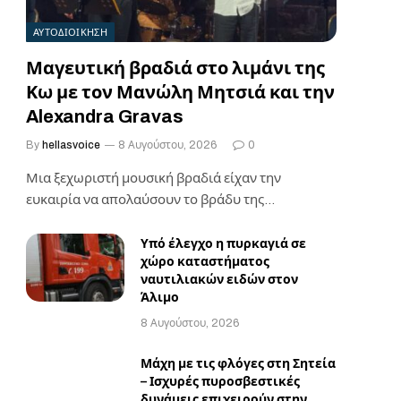
ΑΥΤΟΔΙΟΙΚΗΣΗ
Μαγευτική βραδιά στο λιμάνι της
Κω με τον Μανώλη Μητσιά και την
Alexandra Gravas
By
hellasvoice
8 Αυγούστου, 2026
0
Μια ξεχωριστή μουσική βραδιά είχαν την
ευκαιρία να απολαύσουν το βράδυ της
Παρασκευής κάτοικοι και…
Υπό έλεγχο η πυρκαγιά σε
χώρο καταστήματος
ναυτιλιακών ειδών στον
Άλιμο
8 Αυγούστου, 2026
Μάχη με τις φλόγες στη Σητεία
– Ισχυρές πυροσβεστικές
δυνάμεις επιχειρούν στην