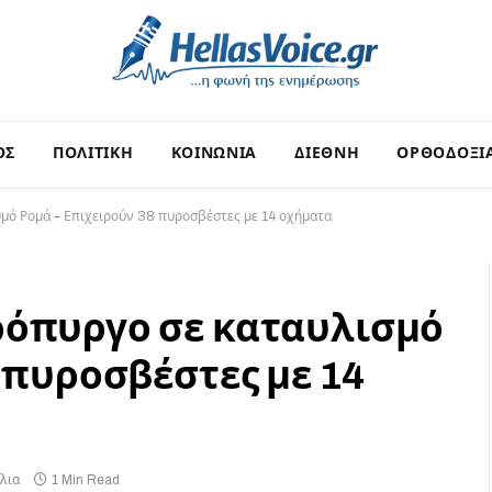
ΟΣ
ΠΟΛΙΤΙΚΗ
ΚΟΙΝΩΝΙΑ
ΔΙΕΘΝΗ
ΟΡΘΟΔΟΞΙ
μό Ρομά – Επιχειρούν 38 πυροσβέστες με 14 οχήματα
ρόπυργο σε καταυλισμό
 πυροσβέστες με 14
λια
1 Min Read