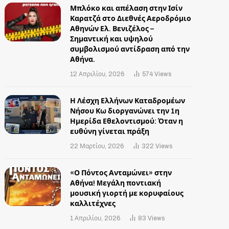
Μπλόκο και απέλαση στην Ισίν
Καρατζά στο Διεθνές Αεροδρόμιο
Αθηνών Ελ. Βενιζέλος –
Σημαντική και υψηλού
συμβολισμού αντίδραση από την
Αθήνα.
12 Απριλίου, 2026
574
Views
Η Λέσχη Ελλήνων Καταδρομέων
Νήσου Κω διοργανώνει την 1η
Ημερίδα Εθελοντισμού: Όταν η
ευθύνη γίνεται πράξη
22 Μαρτίου, 2026
322
Views
«Ο Πόντος Ανταμώνει» στην
Αθήνα! Mεγάλη ποντιακή
μουσική γιορτή με κορυφαίους
καλλιτέχνες
1 Απριλίου, 2026
83
Views