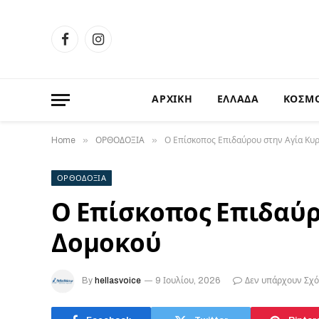
Facebook
Instagram
ΑΡΧΙΚΗ
ΕΛΛΑΔΑ
ΚΟΣΜ
»
»
Home
ΟΡΘΟΔΟΞΙΑ
Ο Επίσκοπος Επιδαύρου στην Αγία Κυ
ΟΡΘΟΔΟΞΙΑ
Ο Επίσκοπος Επιδαύρ
Δομοκού
By
hellasvoice
9 Ιουλίου, 2026
Δεν υπάρχουν Σχό