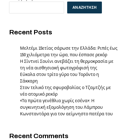
ΑΝΑΖΉΤΗΣΗ
Recent Posts
Μελτέμι 15ετίας σάρωσε την Ελλάδα: Ριπές έως
150 χιλιόμετρα την ώρα, που έσπασε ρεκόρ
Η Σίντνεϊ Σουίνι ανεβάζει τη θερμοκρασία με
τη νέα αισθησιακή φωτογράφισή της
Εύκολα στον τρίτο γύρο του Τορόντο η
Σάκκαρη
Στον τελικό της σφυροβολίας ο Τζαμτζής με
νέο ατομικό ρεκόρ
«Τα πρώτα γενέθλια χωρίς εσένα»: Η
συγκινητική εξομολόγηση του Λάμπρου
Κωνσταντάρα για τον αείμνηστο πατέρα του
Recent Comments