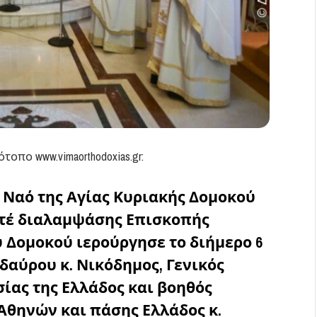
πο www.vimaorthodoxias.gr:
 Ναό της Αγίας Κυριακής Δομοκού
οτέ διαλαμψάσης Επισκοπής
 Δομοκού ιερούργησε το διήμερο 6
ιδαύρου κ. Νικόδημος, Γενικός
σίας της Ελλάδος και βοηθός
Αθηνών και πάσης Ελλάδος κ.