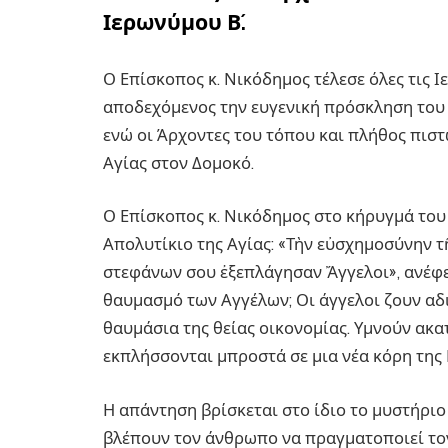
Ιερωνύμου Β´.
Ο Επίσκοπος κ. Νικόδημος τέλεσε όλες τις Ι
αποδεχόμενος την ευγενική πρόσκληση του 
ενώ οι Άρχοντες του τόπου και πλήθος πιστ
Αγίας στον Δομοκό.
Ο Επίσκοπος κ. Νικόδημος στο κήρυγμά του
Απολυτίκιο της Αγίας: «Τὴν εὐσχημοσύνην τ
στεφάνων σου ἐξεπλάγησαν Ἄγγελοι», ανέφερ
θαυμασμό των Αγγέλων; Οι άγγελοι ζουν αδ
θαυμάσια της θείας οικονομίας. Υμνούν ακ
εκπλήσσονται μπροστά σε μια νέα κόρη της 
Η απάντηση βρίσκεται στο ίδιο το μυστήριο
βλέπουν τον άνθρωπο να πραγματοποιεί τον