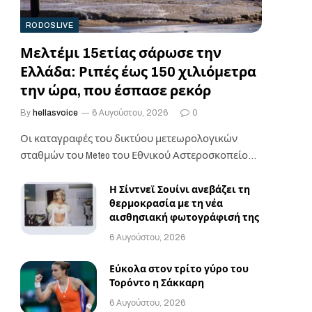
RODOSLIVE
Μελτέμι 15ετίας σάρωσε την
Ελλάδα: Ριπές έως 150 χιλιόμετρα
την ώρα, που έσπασε ρεκόρ
By
hellasvoice
6 Αυγούστου, 2026
0
Οι καταγραφές του δικτύου μετεωρολογικών
σταθμών του Meteo του Εθνικού Αστεροσκοπείου
Αθηνών δείχνουν ότι οι…
Η Σίντνεϊ Σουίνι ανεβάζει τη
θερμοκρασία με τη νέα
αισθησιακή φωτογράφισή της
6 Αυγούστου, 2026
Εύκολα στον τρίτο γύρο του
Τορόντο η Σάκκαρη
6 Αυγούστου, 2026