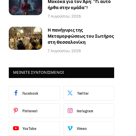
Μοκόκα για τον Άρη: “Γι αυτό
ήρθα στην ομάδα”!
7 Αυγούστου, 2026
Η πανήγυρις της
Μεταμορφώσεως του Σωτήρος
στη Θεσσαλονίκη
7 Αυγούστου, 2026
ΜΕΙΝΕΤΕ ΣΥΝΤΟΝΙΣΜΕΝΟΙ
Facebook
Twitter
Pinterest
Instagram
YouTube
Vimeo