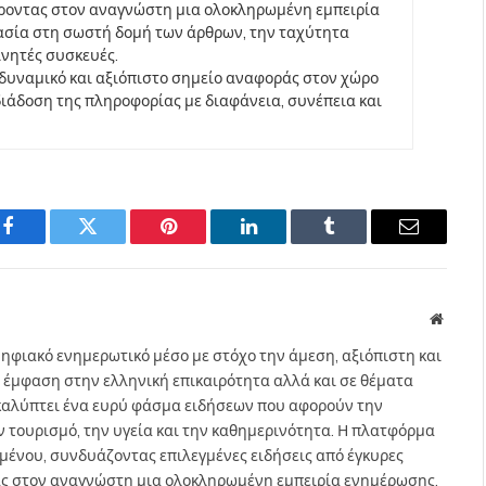
έροντας στον αναγνώστη μια ολοκληρωμένη εμπειρία
ασία στη σωστή δομή των άρθρων, την ταχύτητα
ινητές συσκευές.
να δυναμικό και αξιόπιστο σημείο αναφοράς στον χώρο
άδοση της πληροφορίας με διαφάνεια, συνέπεια και
Facebook
Twitter
Pinterest
LinkedIn
Tumblr
Email
Websit
ηφιακό ενημερωτικό μέσο με στόχο την άμεση, αξιόπιστη και
 έμφαση στην ελληνική επικαιρότητα αλλά και σε θέματα
gr καλύπτει ένα ευρύ φάσμα ειδήσεων που αφορούν την
τον τουρισμό, την υγεία και την καθημερινότητα. Η πλατφόρμα
ομένου, συνδυάζοντας επιλεγμένες ειδήσεις από έγκυρες
ας στον αναγνώστη μια ολοκληρωμένη εμπειρία ενημέρωσης.