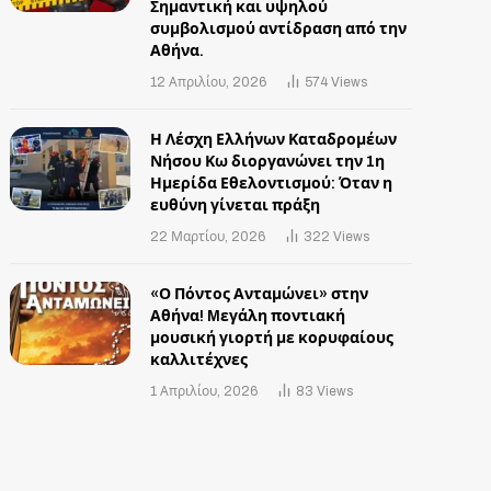
Σημαντική και υψηλού
συμβολισμού αντίδραση από την
Αθήνα.
12 Απριλίου, 2026
574
Views
Η Λέσχη Ελλήνων Καταδρομέων
Νήσου Κω διοργανώνει την 1η
Ημερίδα Εθελοντισμού: Όταν η
ευθύνη γίνεται πράξη
22 Μαρτίου, 2026
322
Views
«Ο Πόντος Ανταμώνει» στην
Αθήνα! Mεγάλη ποντιακή
μουσική γιορτή με κορυφαίους
καλλιτέχνες
1 Απριλίου, 2026
83
Views