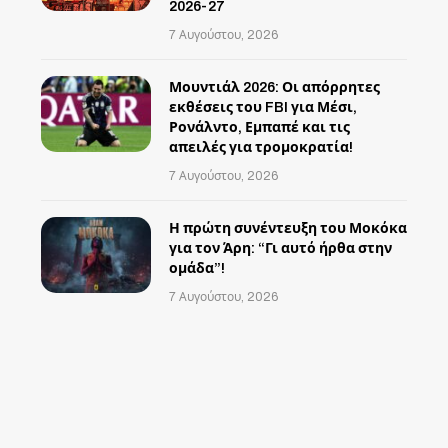
2026-27
7 Αυγούστου, 2026
Μουντιάλ 2026: Οι απόρρητες
εκθέσεις του FBI για Μέσι,
Ρονάλντο, Εμπαπέ και τις
απειλές για τρομοκρατία!
7 Αυγούστου, 2026
Η πρώτη συνέντευξη του Μοκόκα
για τον Άρη: “Γι αυτό ήρθα στην
ομάδα”!
7 Αυγούστου, 2026