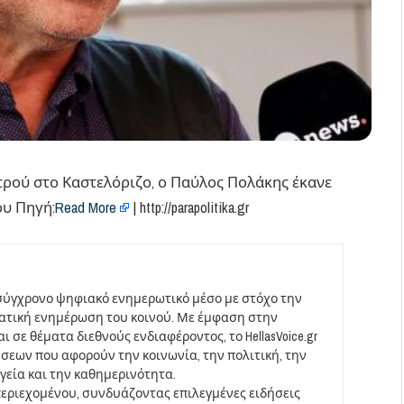
ρού στο Καστελόριζο, ο Παύλος Πολάκης έκανε
ου Πηγή:
Read More
| http://parapolitika.gr
σύγχρονο ψηφιακό ενημερωτικό μέσο με στόχο την
ματική ενημέρωση του κοινού. Με έμφαση στην
 σε θέματα διεθνούς ενδιαφέροντος, το HellasVoice.gr
σεων που αφορούν την κοινωνία, την πολιτική, την
υγεία και την καθημερινότητα.
περιεχομένου, συνδυάζοντας επιλεγμένες ειδήσεις