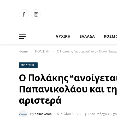
Facebook
Instagram
ΑΡΧΙΚΗ
ΕΛΛΑΔΑ
ΚΟΣΜ
»
»
Home
ΠΟΛΙΤΙΚΗ
Ο Πολάκης “ανοίγεται” στον Πάνο Παπαν
ΠΟΛΙΤΙΚΗ
Ο Πολάκης “ανοίγετα
Παπανικολάου και τ
αριστερά
By
hellasvoice
6 Ιουλίου, 2026
Δεν υπάρχουν Σχό