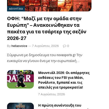
ΑΘΛΗΤΙΚΑ
ΟΦΗ: “Μαζί με την ομάδα στην
Ευρώπη” – Ανακοινώθηκαν τα
πακέτα για τα τσάρτερ της σεζόν
2026-27
By
hellasvoice
7 Αυγούστου, 2026
0
Σύμφωνα με δημοσίευμα του novasports.gr Την
ευκαιρία να γίνουν ένα με την ευρωπαϊκή
αποστολή του…
Μουντιάλ 2026: Οι απόρρητες
εκθέσεις του FBI για Μέσι,
Ρονάλντο, Εμπαπέ και τις
απειλές για τρομοκρατία!
7 Αυγούστου, 2026
Η πρώτη συνέντευξη του