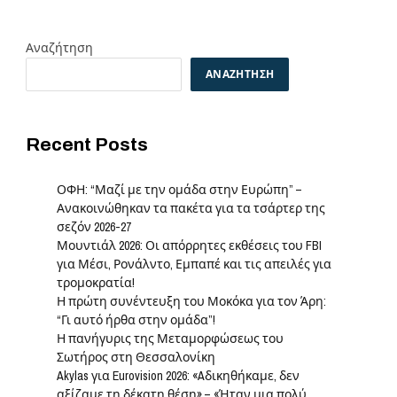
Αναζήτηση
ΑΝΑΖΉΤΗΣΗ
Recent Posts
ΟΦΗ: “Μαζί με την ομάδα στην Ευρώπη” –
Ανακοινώθηκαν τα πακέτα για τα τσάρτερ της
σεζόν 2026-27
Μουντιάλ 2026: Οι απόρρητες εκθέσεις του FBI
e
για Μέσι, Ρονάλντο, Εμπαπέ και τις απειλές για
τρομοκρατία!
Η πρώτη συνέντευξη του Μοκόκα για τον Άρη:
“Γι αυτό ήρθα στην ομάδα”!
Η πανήγυρις της Μεταμορφώσεως του
Σωτήρος στη Θεσσαλονίκη
Akylas για Eurovision 2026: «Aδικηθήκαμε, δεν
αξίζαμε τη δέκατη θέση» – «Ήταν μια πολύ