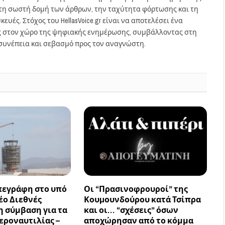
στη σωστή δομή των άρθρων, την ταχύτητα φόρτωσης και τη
ευές. Στόχος του HellasVoice.gr είναι να αποτελέσει ένα
ς στον χώρο της ψηφιακής ενημέρωσης, συμβάλλοντας στη
συνέπεια και σεβασμό προς τον αναγνώστη.
πεγράφη στο υπό
Οι “Πρασινοφρουροί” της
έο Διεθνές
Κουµουνδούρου κατά Τσίπρα
η σύμβαση για τα
και οι… “σχέσεις” όσων
εροναυτιλίας –
αποχώρησαν από το κόμμα