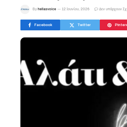
By
hellasvoice
12 Ιουνίου, 2026
Δεν υπάρχουν Σχ
Facebook
Twitter
Pinter