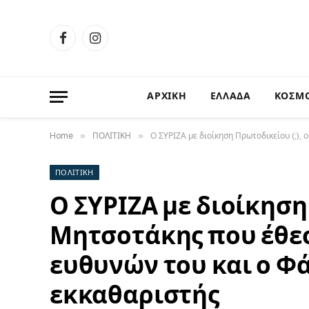
Facebook
Instagram
ΑΡΧΙΚΗ
ΕΛΛΑΔΑ
ΚΟΣΜ
»
»
Home
ΠΟΛΙΤΙΚΗ
Ο ΣΥΡΙΖΑ με διοίκηση Πρωτοδικείου (;)
ΠΟΛΙΤΙΚΗ
Ο ΣΥΡΙΖΑ με διοίκηση 
Μητσοτάκης που έθεσ
ευθυνών του και ο Φ
εκκαθαριστής