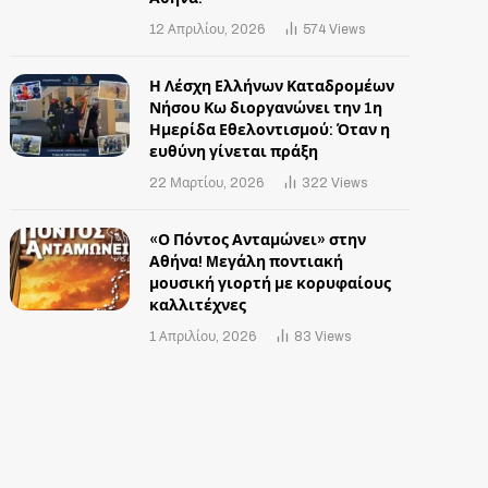
12 Απριλίου, 2026
574
Views
Η Λέσχη Ελλήνων Καταδρομέων
Νήσου Κω διοργανώνει την 1η
Ημερίδα Εθελοντισμού: Όταν η
ευθύνη γίνεται πράξη
22 Μαρτίου, 2026
322
Views
«Ο Πόντος Ανταμώνει» στην
Αθήνα! Mεγάλη ποντιακή
μουσική γιορτή με κορυφαίους
καλλιτέχνες
1 Απριλίου, 2026
83
Views