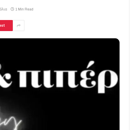
όλια
1 Min Read
est