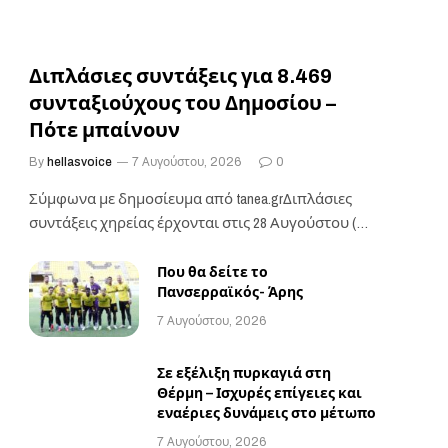
Διπλάσιες συντάξεις για 8.469
συνταξιούχους του Δημοσίου –
Πότε μπαίνουν
By
hellasvoice
7 Αυγούστου, 2026
0
Σύμφωνα με δημοσίευμα από tanea.grΔιπλάσιες
συντάξεις χηρείας έρχονται στις 28 Αυγούστου (με
την πληρωμή των…
Που θα δείτε το
Πανσερραϊκός- Άρης
7 Αυγούστου, 2026
Σε εξέλιξη πυρκαγιά στη
Θέρμη – Ισχυρές επίγειες και
εναέριες δυνάμεις στο μέτωπο
7 Αυγούστου, 2026