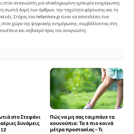
ας στον αναγνώστη μια ολοκληρωμένη εμπειρία ενημέρωσης.
στη σωστή δομή των άρθρων, την ταχύτητα φόρτωσης και τη
ευές. Στόχος του HellasVoice.gr είναι να αποτελέσει ένα
ς στον χώρο της ψηφιακής ενημέρωσης, συμβάλλοντας στη
συνέπεια και σεβασμό προς τον αναγνώστη.
ωτιά στο Στεφάνι
Πώς να μη σας τσιμπάνε τα
ναέριες δυνάμεις
κουνούπια: Τα 4 πιο κοινά
112
μέτρα προστασίας – Τι