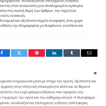
περιεχομένου, συνδυάζοντας επιλεγμένες ειδήσεις
έροντας στον αναγνώστη μια ολοκληρωμένη εμπειρία
ασία στη σωστή δομή των άρθρων, την ταχύτητα
ινητές συσκευές.
να δυναμικό και αξιόπιστο σημείο αναφοράς στον χώρο
άδοση της πληροφορίας με διαφάνεια, συνέπεια και
Facebook
Twitter
Pinterest
LinkedIn
Tumblr
Email
Websit
ηφιακό ενημερωτικό μέσο με στόχο την άμεση, αξιόπιστη και
 έμφαση στην ελληνική επικαιρότητα αλλά και σε θέματα
gr καλύπτει ένα ευρύ φάσμα ειδήσεων που αφορούν την
τον τουρισμό, την υγεία και την καθημερινότητα. Η πλατφόρμα
ομένου, συνδυάζοντας επιλεγμένες ειδήσεις από έγκυρες