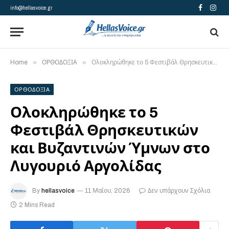
info@hellasvoice.gr
Facebook
Insta
»
»
Home
ΟΡΘΟΔΟΞΙΑ
Ολοκληρώθηκε το 5 Φεστιβάλ Θρησκευτικών και Βυζαντινών Ύμνων στο Λυγουριό Αργολίδας
ΟΡΘΟΔΟΞΙΑ
Ολοκληρώθηκε το 5
Φεστιβάλ Θρησκευτικών
και Βυζαντινών Ύμνων στο
Λυγουριό Αργολίδας
By
hellasvoice
11 Μαΐου, 2026
Δεν υπάρχουν Σχόλια
2 Mins Read