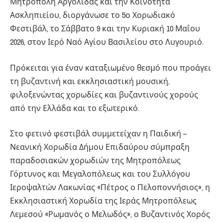
Μητρόπολη Αργολίδας και την Κοινότητα
Ασκληπιείου, διοργάνωσε το 5ο Χορωδιακό
Φεστιβάλ, το Σάββατο 9 και την Κυριακή 10 Μαΐου
2026, στον Ιερό Ναό Αγίου Βασιλείου στο Λυγουριό.
Πρόκειται για έναν καταξιωμένο θεσμό που προάγει
τη βυζαντινή και εκκλησιαστική μουσική,
φιλοξενώντας χορωδίες και βυζαντινούς χορούς
από την Ελλάδα και το εξωτερικό.
Στο φετινό φεστιβάλ συμμετείχαν η Παιδική –
Νεανική Χορωδία Δήμου Επιδαύρου σύμπραξη
παραδοσιακών χορωδιών της Μητροπόλεως
Γόρτυνος και Μεγαλοπόλεως και του Συλλόγου
Ιεροψαλτών Λακωνίας «Πέτρος ο Πελοποννήσιος», η
Εκκλησιαστική Χορωδία της Ιεράς Μητροπόλεως
Λεμεσού «Ρωμανός ο Μελωδός», ο Βυζαντινός Χορός