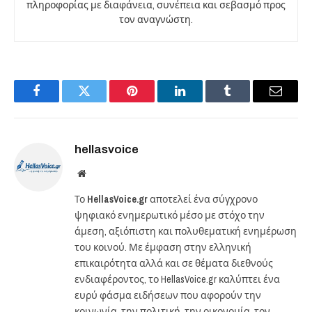
πληροφορίας με διαφάνεια, συνέπεια και σεβασμό προς
τον αναγνώστη.
Facebook
Twitter
Pinterest
LinkedIn
Tumblr
Email
hellasvoice
Website
Το
HellasVoice.gr
αποτελεί ένα σύγχρονο
ψηφιακό ενημερωτικό μέσο με στόχο την
άμεση, αξιόπιστη και πολυθεματική ενημέρωση
του κοινού. Με έμφαση στην ελληνική
επικαιρότητα αλλά και σε θέματα διεθνούς
ενδιαφέροντος, το HellasVoice.gr καλύπτει ένα
ευρύ φάσμα ειδήσεων που αφορούν την
κοινωνία, την πολιτική, την οικονομία, τον