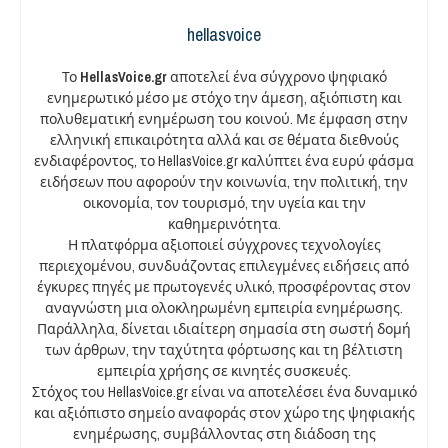
hellasvoice
Το
HellasVoice.gr
αποτελεί ένα σύγχρονο ψηφιακό
ενημερωτικό μέσο με στόχο την άμεση, αξιόπιστη και
πολυθεματική ενημέρωση του κοινού. Με έμφαση στην
ελληνική επικαιρότητα αλλά και σε θέματα διεθνούς
ενδιαφέροντος, το HellasVoice.gr καλύπτει ένα ευρύ φάσμα
ειδήσεων που αφορούν την κοινωνία, την πολιτική, την
οικονομία, τον τουρισμό, την υγεία και την
καθημερινότητα.
Η πλατφόρμα αξιοποιεί σύγχρονες τεχνολογίες
περιεχομένου, συνδυάζοντας επιλεγμένες ειδήσεις από
έγκυρες πηγές με πρωτογενές υλικό, προσφέροντας στον
αναγνώστη μια ολοκληρωμένη εμπειρία ενημέρωσης.
Παράλληλα, δίνεται ιδιαίτερη σημασία στη σωστή δομή
των άρθρων, την ταχύτητα φόρτωσης και τη βέλτιστη
εμπειρία χρήσης σε κινητές συσκευές.
Στόχος του HellasVoice.gr είναι να αποτελέσει ένα δυναμικό
και αξιόπιστο σημείο αναφοράς στον χώρο της ψηφιακής
ενημέρωσης, συμβάλλοντας στη διάδοση της