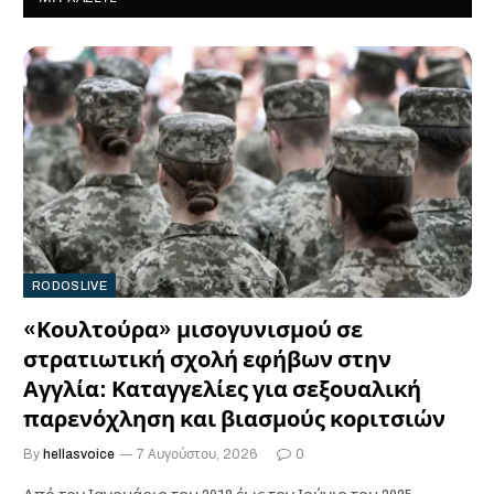
RODOSLIVE
«Κουλτούρα» μισογυνισμού σε
στρατιωτική σχολή εφήβων στην
Αγγλία: Καταγγελίες για σεξουαλική
παρενόχληση και βιασμούς κοριτσιών
By
hellasvoice
7 Αυγούστου, 2026
0