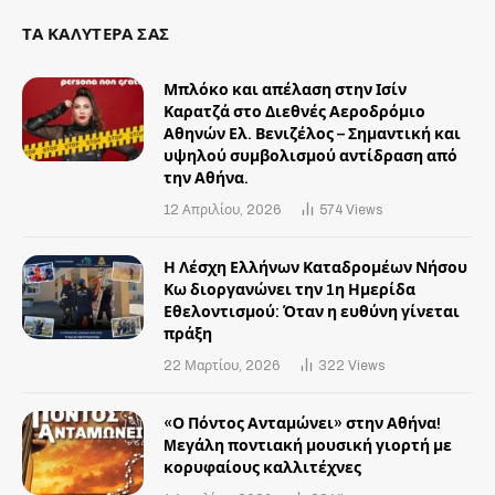
ΤΑ ΚΑΛΥΤΕΡΑ ΣΑΣ
Μπλόκο και απέλαση στην Ισίν
Καρατζά στο Διεθνές Αεροδρόμιο
Αθηνών Ελ. Βενιζέλος – Σημαντική και
υψηλού συμβολισμού αντίδραση από
την Αθήνα.
12 Απριλίου, 2026
574
Views
Η Λέσχη Ελλήνων Καταδρομέων Νήσου
Κω διοργανώνει την 1η Ημερίδα
Εθελοντισμού: Όταν η ευθύνη γίνεται
πράξη
22 Μαρτίου, 2026
322
Views
«Ο Πόντος Ανταμώνει» στην Αθήνα!
Mεγάλη ποντιακή μουσική γιορτή με
κορυφαίους καλλιτέχνες