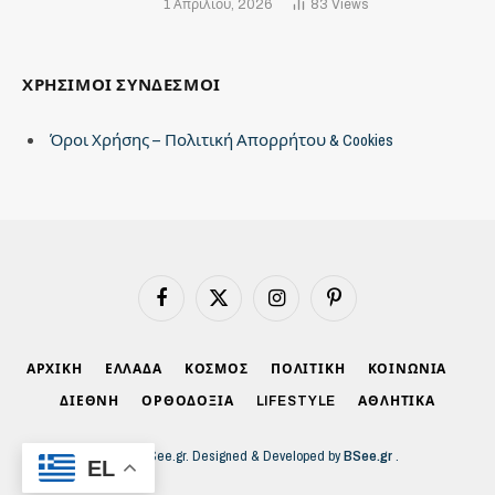
1 Απριλίου, 2026
83
Views
ΧΡΗΣΙΜΟΙ ΣΥΝΔΕΣΜΟΙ
Όροι Χρήσης – Πολιτική Απορρήτου & Cookies
Facebook
X
Instagram
Pinterest
(Twitter)
ΑΡΧΙΚΗ
ΕΛΛΑΔΑ
ΚΟΣΜΟΣ
ΠΟΛΙΤΙΚΗ
ΚΟΙΝΩΝΙΑ
ΔΙΕΘΝΗ
ΟΡΘΟΔΟΞΙΑ
LIFESTYLE
ΑΘΛΗΤΙΚΑ
© 2026 BSee.gr. Designed & Developed by
BSee.gr
.
EL