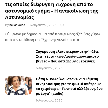
τις οποίες διέφυγε η 75χρονη από το
αστυνομικό τμήμα – Η ανακοίνωση της
Αστυνομίας
By
hellasvoice
6 Αυγούστου, 2026
0
Σύμφωνα με δημοσίευμα από tanea.gr Νέες εξελίξεις γύρω
από την υπόθεση της 75χρονης γυναίκας στα…
Σύγκρουση ελικοπτέρων στην Ψάθα:
Στα «χέρια» των Αρχών αμοντάριστο
βίντεο – Που εστιάζουν οι έρευνες
6 Αυγούστου, 2026
Πόπη Νικολαΐδου στον RV: “Η άμεση
κινητοποίηση για τη φωτιά απέτρεψε
τα χειρότερα – Τα νησιά αλλάζουν μόνο
με έργα” (audio)
6 Αυγούστου, 2026