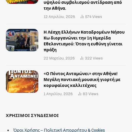
υψηλού συμβολισμού αντίδραση από
την Αθήνα.
12 Απριλίου, 2026
574
Views
Η Λέσχη Ελλήνων Καταδρομέων Νήσου
Κω διοργανώνει την 1η Ημερίδα
Εθελοντισμού: Όταν η ευθύνη γίνεται
πράξη
22 Μαρτίου, 2026
322
Views
«Ο Πόντος Ανταμώνει» στην Αθήνα!
Mεγάλη ποντιακή μουσική γιορτή με
κορυφαίους καλλιτέχνες
1 Απριλίου, 2026
83
Views
ΧΡΗΣΙΜΟΙ ΣΥΝΔΕΣΜΟΙ
Όροι Χρήσης – Πολιτική Απορρήτου & Cookies