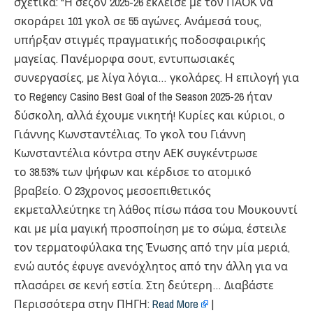
σχετικά: “Η σεζόν 2025-26 έκλεισε με τον ΠΑΟΚ να
σκοράρει 101 γκολ σε 55 αγώνες. Ανάμεσά τους,
υπήρξαν στιγμές πραγματικής ποδοσφαιρικής
μαγείας. Πανέμορφα σουτ, εντυπωσιακές
συνεργασίες, με λίγα λόγια… γκολάρες. Η επιλογή για
το Regency Casino Best Goal of the Season 2025-26 ήταν
δύσκολη, αλλά έχουμε νικητή! Κυρίες και κύριοι, ο
Γιάννης Κωνσταντέλιας. Το γκολ του Γιάννη
Κωνσταντέλια κόντρα στην ΑΕΚ συγκέντρωσε
το 38.53% των ψήφων και κέρδισε το ατομικό
βραβείο. Ο 23χρονος μεσοεπιθετικός
εκμεταλλεύτηκε τη λάθος πίσω πάσα του Μουκουντί
και με μία μαγική προσποίηση με το σώμα, έστειλε
τον τερματοφύλακα της Ένωσης από την μία μεριά,
ενώ αυτός έφυγε ανενόχλητος από την άλλη για να
πλασάρει σε κενή εστία. Στη δεύτερη… Διαβάστε
Περισσότερα στην ΠΗΓΗ:
Read More
|