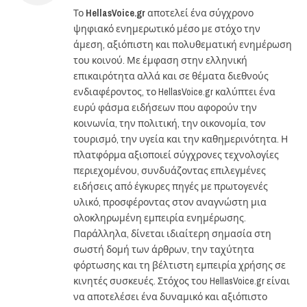
Το
HellasVoice.gr
αποτελεί ένα σύγχρονο
ψηφιακό ενημερωτικό μέσο με στόχο την
άμεση, αξιόπιστη και πολυθεματική ενημέρωση
του κοινού. Με έμφαση στην ελληνική
επικαιρότητα αλλά και σε θέματα διεθνούς
ενδιαφέροντος, το HellasVoice.gr καλύπτει ένα
ευρύ φάσμα ειδήσεων που αφορούν την
κοινωνία, την πολιτική, την οικονομία, τον
τουρισμό, την υγεία και την καθημερινότητα. Η
πλατφόρμα αξιοποιεί σύγχρονες τεχνολογίες
περιεχομένου, συνδυάζοντας επιλεγμένες
ειδήσεις από έγκυρες πηγές με πρωτογενές
υλικό, προσφέροντας στον αναγνώστη μια
ολοκληρωμένη εμπειρία ενημέρωσης.
Παράλληλα, δίνεται ιδιαίτερη σημασία στη
σωστή δομή των άρθρων, την ταχύτητα
φόρτωσης και τη βέλτιστη εμπειρία χρήσης σε
κινητές συσκευές. Στόχος του HellasVoice.gr είναι
να αποτελέσει ένα δυναμικό και αξιόπιστο