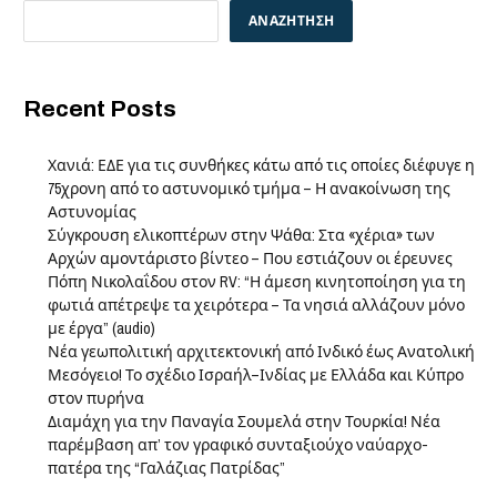
ΑΝΑΖΉΤΗΣΗ
Recent Posts
Χανιά: ΕΔΕ για τις συνθήκες κάτω από τις οποίες διέφυγε η
75χρονη από το αστυνομικό τμήμα – Η ανακοίνωση της
Αστυνομίας
Σύγκρουση ελικοπτέρων στην Ψάθα: Στα «χέρια» των
Αρχών αμοντάριστο βίντεο – Που εστιάζουν οι έρευνες
Πόπη Νικολαΐδου στον RV: “Η άμεση κινητοποίηση για τη
φωτιά απέτρεψε τα χειρότερα – Τα νησιά αλλάζουν μόνο
με έργα” (audio)
Νέα γεωπολιτική αρχιτεκτονική από Ινδικό έως Ανατολική
Μεσόγειο! Το σχέδιο Ισραήλ–Ινδίας με Ελλάδα και Κύπρο
στον πυρήνα
Διαμάχη για την Παναγία Σουμελά στην Τουρκία! Νέα
παρέμβαση απ’ τον γραφικό συνταξιούχο ναύαρχο-
πατέρα της “Γαλάζιας Πατρίδας”