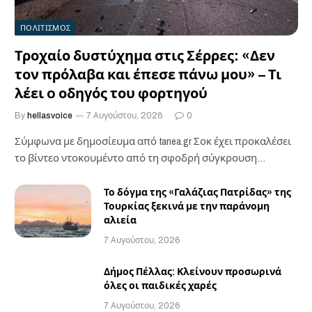
ΠΟΛΙΤΙΣΜΟΣ
Τροχαίο δυστύχημα στις Σέρρες: «Δεν
τον πρόλαβα και έπεσε πάνω μου» – Τι
λέει o οδηγός του φορτηγού
By
hellasvoice
7 Αυγούστου, 2026
0
Σύμφωνα με δημοσίευμα από tanea.gr Σοκ έχει προκαλέσει
το βίντεο ντοκουμέντο από τη σφοδρή σύγκρουση…
Το δόγμα της «Γαλάζιας Πατρίδας» της
Τουρκίας ξεκινά με την παράνομη
αλιεία
7 Αυγούστου, 2026
Δήμος Πέλλας: Κλείνουν προσωρινά
όλες οι παιδικές χαρές
7 Αυγούστου, 2026