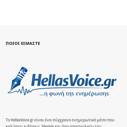
ΠΟΙΟΙ ΕΙΜΑΣΤΕ
Το HellasVoice.gr είναι ένα σύγχρονο ενημερωτικό μέσο που
καλύπτει ειδήσεις, lifestyle και όσα απασχολούν την