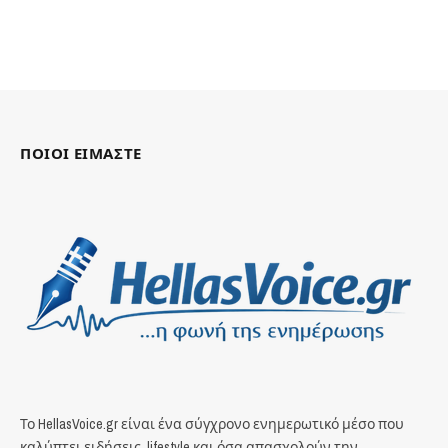
ΠΟΙΟΙ ΕΙΜΑΣΤΕ
Το HellasVoice.gr είναι ένα σύγχρονο ενημερωτικό μέσο που
καλύπτει ειδήσεις, lifestyle και όσα απασχολούν την