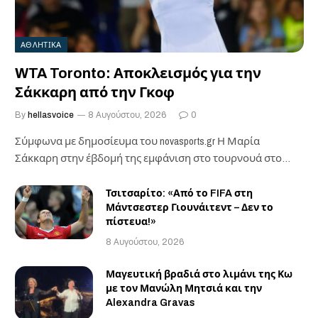
ΑΘΛΗΤΙΚΑ
WTA Toronto: Αποκλεισμός για την
Σάκκαρη από την Γκοφ
By
hellasvoice
8 Αυγούστου, 2026
0
Σύμφωνα με δημοσίευμα του novasports.gr Η Μαρία
Σάκκαρη στην έβδομή της εμφάνιση στο τουρνουά στο…
Τσιτσαρίτο: «Από το FIFA στη
Μάντσεστερ Γιουνάιτεντ – Δεν το
πίστευα!»
8 Αυγούστου, 2026
Μαγευτική βραδιά στο λιμάνι της Κω
με τον Μανώλη Μητσιά και την
Alexandra Gravas