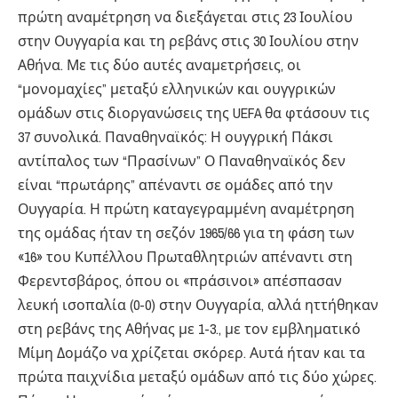
πρώτη αναμέτρηση να διεξάγεται στις 23 Ιουλίου
στην Ουγγαρία και τη ρεβάνς στις 30 Ιουλίου στην
Αθήνα. Με τις δύο αυτές αναμετρήσεις, οι
“μονομαχίες” μεταξύ ελληνικών και ουγγρικών
ομάδων στις διοργανώσεις της UEFA θα φτάσουν τις
37 συνολικά. Παναθηναϊκός: Η ουγγρική Πάκσι
αντίπαλος των “Πρασίνων” Ο Παναθηναϊκός δεν
είναι “πρωτάρης” απέναντι σε ομάδες από την
Ουγγαρία. Η πρώτη καταγεγραμμένη αναμέτρηση
της ομάδας ήταν τη σεζόν 1965/66 για τη φάση των
«16» του Κυπέλλου Πρωταθλητριών απέναντι στη
Φερεντσβάρος, όπου οι «πράσινοι» απέσπασαν
λευκή ισοπαλία (0-0) στην Ουγγαρία, αλλά ηττήθηκαν
στη ρεβάνς της Αθήνας με 1-3., με τον εμβληματικό
Μίμη Δομάζο να χρίζεται σκόρερ. Αυτά ήταν και τα
πρώτα παιχνίδια μεταξύ ομάδων από τις δύο χώρες.