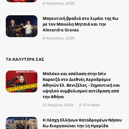
8 Αυγούστου, 2026
Μαγευτική βραδιά στο λιμάνι της Κω
με τον Μανώλη Μητσιά και την
Alexandra Gravas
8 Αυγούστου, 2026
ΤΑ ΚΑΛΥΤΕΡΑ ΣΑΣ
Μπλόκο και απέλαση στην Ισίν
Καρατζά στο Διεθνές Αεροδρόμιο
Αθηνών Ελ. Βενιζέλος – Σημαντική και
υψηλού συμβολισμού αντίδραση από
την Αθήνα.
12 Απριλίου, 2026
574
Views
Η Λέσχη Ελλήνων Καταδρομέων Νήσου
Κω διοργανώνει την 1η Ημερίδα