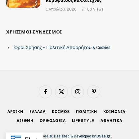
κορυφαίους καλλιτέχνες
1 Απριλίου, 2026
83
Views
ΧΡΗΣΙΜΟΙ ΣΥΝΔΕΣΜΟΙ
Όροι Χρήσης – Πολιτική Απορρήτου & Cookies
Facebook
X
Instagram
Pinterest
(Twitter)
ΑΡΧΙΚΗ
ΕΛΛΑΔΑ
ΚΟΣΜΟΣ
ΠΟΛΙΤΙΚΗ
ΚΟΙΝΩΝΙΑ
ΔΙΕΘΝΗ
ΟΡΘΟΔΟΞΙΑ
LIFESTYLE
ΑΘΛΗΤΙΚΑ
© 2026 BSee.gr. Designed & Developed by
BSee.gr
.