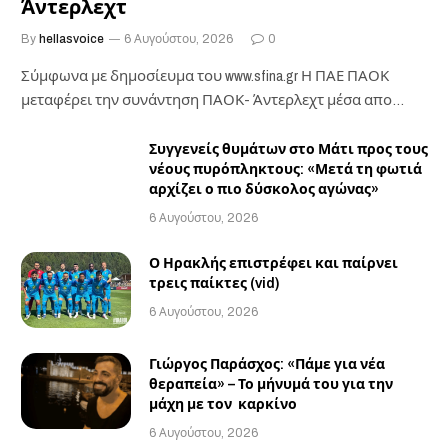
Άντερλεχτ
By
hellasvoice
6 Αυγούστου, 2026
0
Σύμφωνα με δημοσίευμα του www.sfina.gr Η ΠΑΕ ΠΑΟΚ
μεταφέρει την συνάντηση ΠΑΟΚ- Άντερλεχτ μέσα απο…
Συγγενείς θυμάτων στο Μάτι προς τους
νέους πυρόπληκτους: «Μετά τη φωτιά
αρχίζει ο πιο δύσκολος αγώνας»
6 Αυγούστου, 2026
Ο Ηρακλής επιστρέφει και παίρνει
τρεις παίκτες (vid)
6 Αυγούστου, 2026
Γιώργος Παράσχος: «Πάμε για νέα
θεραπεία» – Το μήνυμά του για την
μάχη με τον καρκίνο
6 Αυγούστου, 2026