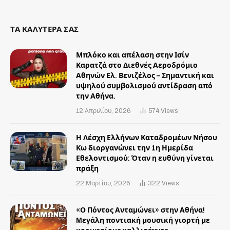
ΤΑ ΚΑΛΥΤΕΡΑ ΣΑΣ
Μπλόκο και απέλαση στην Ισίν
Καρατζά στο Διεθνές Αεροδρόμιο
Αθηνών Ελ. Βενιζέλος – Σημαντική και
υψηλού συμβολισμού αντίδραση από
την Αθήνα.
12 Απριλίου, 2026
574
Views
Η Λέσχη Ελλήνων Καταδρομέων Νήσου
Κω διοργανώνει την 1η Ημερίδα
Εθελοντισμού: Όταν η ευθύνη γίνεται
πράξη
22 Μαρτίου, 2026
322
Views
«Ο Πόντος Ανταμώνει» στην Αθήνα!
Mεγάλη ποντιακή μουσική γιορτή με