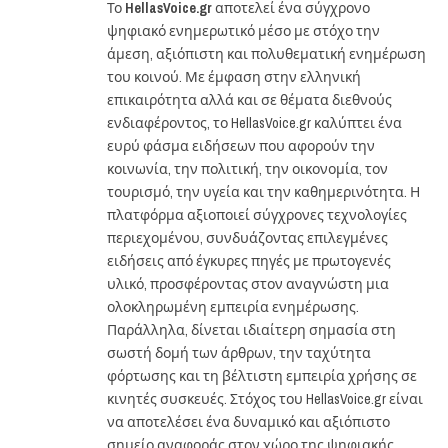
Το
HellasVoice.gr
αποτελεί ένα σύγχρονο
ψηφιακό ενημερωτικό μέσο με στόχο την
άμεση, αξιόπιστη και πολυθεματική ενημέρωση
του κοινού. Με έμφαση στην ελληνική
επικαιρότητα αλλά και σε θέματα διεθνούς
ενδιαφέροντος, το HellasVoice.gr καλύπτει ένα
ευρύ φάσμα ειδήσεων που αφορούν την
κοινωνία, την πολιτική, την οικονομία, τον
τουρισμό, την υγεία και την καθημερινότητα. Η
πλατφόρμα αξιοποιεί σύγχρονες τεχνολογίες
περιεχομένου, συνδυάζοντας επιλεγμένες
ειδήσεις από έγκυρες πηγές με πρωτογενές
υλικό, προσφέροντας στον αναγνώστη μια
ολοκληρωμένη εμπειρία ενημέρωσης.
Παράλληλα, δίνεται ιδιαίτερη σημασία στη
σωστή δομή των άρθρων, την ταχύτητα
φόρτωσης και τη βέλτιστη εμπειρία χρήσης σε
κινητές συσκευές. Στόχος του HellasVoice.gr είναι
να αποτελέσει ένα δυναμικό και αξιόπιστο
σημείο αναφοράς στον χώρο της ψηφιακής