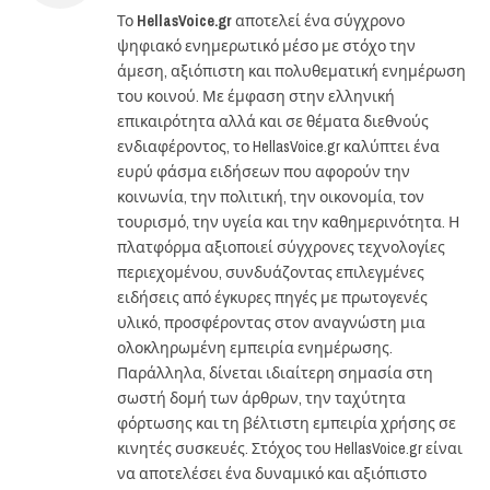
Το
HellasVoice.gr
αποτελεί ένα σύγχρονο
ψηφιακό ενημερωτικό μέσο με στόχο την
άμεση, αξιόπιστη και πολυθεματική ενημέρωση
του κοινού. Με έμφαση στην ελληνική
επικαιρότητα αλλά και σε θέματα διεθνούς
ενδιαφέροντος, το HellasVoice.gr καλύπτει ένα
ευρύ φάσμα ειδήσεων που αφορούν την
κοινωνία, την πολιτική, την οικονομία, τον
τουρισμό, την υγεία και την καθημερινότητα. Η
πλατφόρμα αξιοποιεί σύγχρονες τεχνολογίες
περιεχομένου, συνδυάζοντας επιλεγμένες
ειδήσεις από έγκυρες πηγές με πρωτογενές
υλικό, προσφέροντας στον αναγνώστη μια
ολοκληρωμένη εμπειρία ενημέρωσης.
Παράλληλα, δίνεται ιδιαίτερη σημασία στη
σωστή δομή των άρθρων, την ταχύτητα
φόρτωσης και τη βέλτιστη εμπειρία χρήσης σε
κινητές συσκευές. Στόχος του HellasVoice.gr είναι
να αποτελέσει ένα δυναμικό και αξιόπιστο