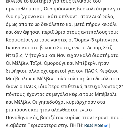
έκλεισε το εισιτήριο για τους τελικούς του
πρωταθλήματος. Οι «πράσινοι», δυσκολεύτηκαν για
ένα ημίχρονο και…κάτι απέναντι στον Δικέφαλο,
όμως από το 3ο δεκάλεπτο και μετά πήραν κεφάλι
και δεν άφησαν περιθώρια στους αντιπάλους τους.
Κορυφαίοι για τους νικητές οι Όσμαν (5 τρίποντα),
Γκραντ και στο β’ και ο Σορτς, ενώ οι Λεσόρ, Χέιζ –
Ντέιβις, Μήτογλου και Ναν είχαν καλά διαστήματα.
Οι Μέλβιν, Ταϊρί, Ομορούγι και Μπέβερλι ήταν
διψήφιοι, αλλά όχι αρκετοί για τον ΠΑΟΚ. Κεφάτοι
Μπέβερλι και Μέλβιν Πολύ καλό πρώτο δεκάλεπτο
έκανε ο ΠΑΟΚ, ιδιαίτερα επιθετικά, πετυχαίνοντας 27
πόντους, έχοντας σε μεγάλα κέφια τους Μπέβερλι
και Μέλβιν. Οι γηπεδούχοι κυριάρχησαν στα
ριμπάουντ και ήταν αλάνθαστοι, ενώ ο
Παναθηναϊκός, βασιζόταν κυρίως στον Γκραντ, που…
Διαβάστε Περισσότερα στην ΠΗΓΗ:
Read More
|