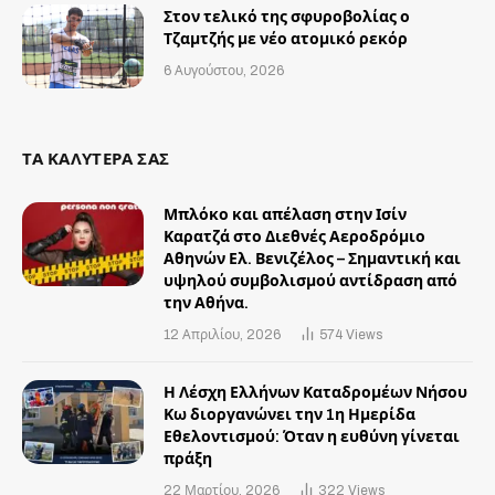
Στον τελικό της σφυροβολίας ο
Τζαμτζής με νέο ατομικό ρεκόρ
6 Αυγούστου, 2026
ΤΑ ΚΑΛΥΤΕΡΑ ΣΑΣ
Μπλόκο και απέλαση στην Ισίν
Καρατζά στο Διεθνές Αεροδρόμιο
Αθηνών Ελ. Βενιζέλος – Σημαντική και
υψηλού συμβολισμού αντίδραση από
την Αθήνα.
12 Απριλίου, 2026
574
Views
Η Λέσχη Ελλήνων Καταδρομέων Νήσου
Κω διοργανώνει την 1η Ημερίδα
Εθελοντισμού: Όταν η ευθύνη γίνεται
πράξη
22 Μαρτίου, 2026
322
Views