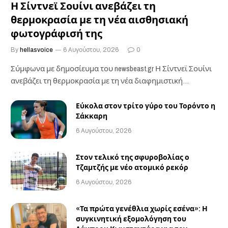
Η Σίντνεϊ Σουίνι ανεβάζει τη
θερμοκρασία με τη νέα αισθησιακή
φωτογράφισή της
By
hellasvoice
6 Αυγούστου, 2026
0
Σύμφωνα με δημοσίευμα του newsbeast.gr ​Η Σίντνεϊ Σουίνι
ανεβάζει τη θερμοκρασία με τη νέα διαφημιστική…
Εύκολα στον τρίτο γύρο του Τορόντο η
Σάκκαρη
6 Αυγούστου, 2026
Στον τελικό της σφυροβολίας ο
Τζαμτζής με νέο ατομικό ρεκόρ
6 Αυγούστου, 2026
«Τα πρώτα γενέθλια χωρίς εσένα»: Η
συγκινητική εξομολόγηση του