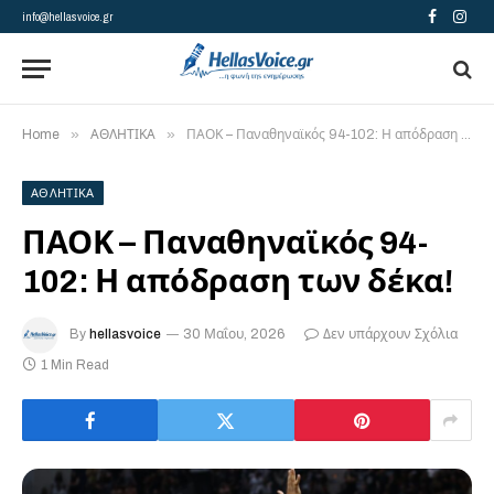
info@hellasvoice.gr
Facebook
Insta
»
»
Home
ΑΘΛΗΤΙΚΑ
ΠΑΟΚ – Παναθηναϊκός 94-102: Η απόδραση των δέκα!
ΑΘΛΗΤΙΚΑ
ΠΑΟΚ – Παναθηναϊκός 94-
102: Η απόδραση των δέκα!
By
hellasvoice
30 Μαΐου, 2026
Δεν υπάρχουν Σχόλια
1 Min Read