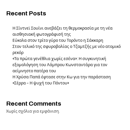
Recent Posts
Η Σίντνεϊ Σουίνι ανεβάζει τη θερμοκρασία με τη νέα
αισθησιακή φωτογράφισή της
Εύκολα στον τρίτο γύρο του Τορόντο η Σάκκαρη
Στον τελικό της σφυροβολίας ο Τζαμτζής με νέο ατομικό
ρεκόρ
«Τα πρώτα γενέθλια χωρίς εσένα»: Η συγκινητική
εξομολόγηση του Λάμπρου Κωνσταντάρα για τον
αείμνηστο πατέρα του
Η Χρύσα Παπά έφτασε στην Κω για την παράσταση
«Σέρρα – Η ψυχή του Πόντου»
Recent Comments
Χωρίς σχόλια για εμφάνιση.