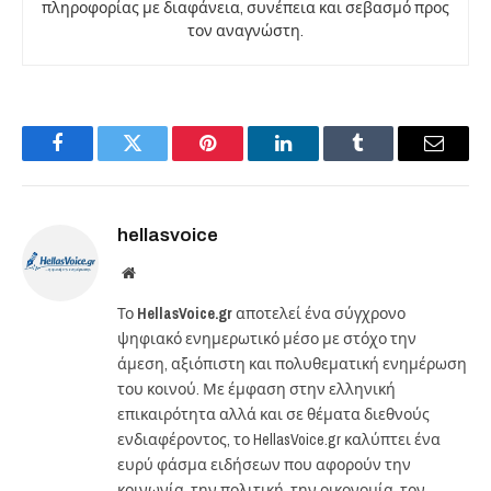
πληροφορίας με διαφάνεια, συνέπεια και σεβασμό προς
τον αναγνώστη.
Facebook
Twitter
Pinterest
LinkedIn
Tumblr
Email
hellasvoice
Website
Το
HellasVoice.gr
αποτελεί ένα σύγχρονο
ψηφιακό ενημερωτικό μέσο με στόχο την
άμεση, αξιόπιστη και πολυθεματική ενημέρωση
του κοινού. Με έμφαση στην ελληνική
επικαιρότητα αλλά και σε θέματα διεθνούς
ενδιαφέροντος, το HellasVoice.gr καλύπτει ένα
ευρύ φάσμα ειδήσεων που αφορούν την
κοινωνία, την πολιτική, την οικονομία, τον