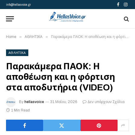
info@hellasvoice.gr
Facebook
Insta
»
»
Home
ΑΘΛΗΤΙΚΑ
Παρακάμερα ΠΑΟΚ: Η αποθέωση και η φόρτιση στα αποδυτήρια (VIDEO)
ΑΘΛΗΤΙΚΑ
Παρακάμερα ΠΑΟΚ: Η
αποθέωση και η φόρτιση
στα αποδυτήρια (VIDEO)
By
hellasvoice
31 Μαΐου, 2026
Δεν υπάρχουν Σχόλια
1 Min Read