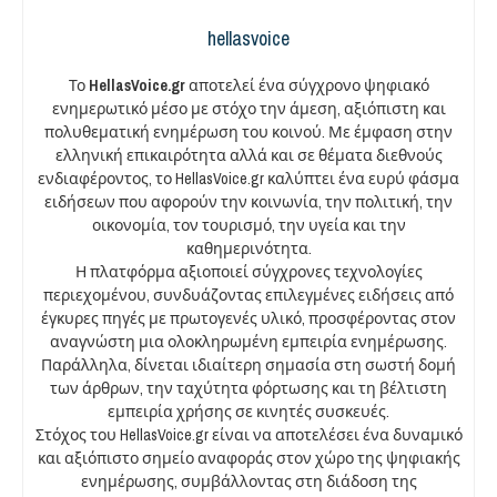
hellasvoice
Το
HellasVoice.gr
αποτελεί ένα σύγχρονο ψηφιακό
ενημερωτικό μέσο με στόχο την άμεση, αξιόπιστη και
πολυθεματική ενημέρωση του κοινού. Με έμφαση στην
ελληνική επικαιρότητα αλλά και σε θέματα διεθνούς
ενδιαφέροντος, το HellasVoice.gr καλύπτει ένα ευρύ φάσμα
ειδήσεων που αφορούν την κοινωνία, την πολιτική, την
οικονομία, τον τουρισμό, την υγεία και την
καθημερινότητα.
Η πλατφόρμα αξιοποιεί σύγχρονες τεχνολογίες
περιεχομένου, συνδυάζοντας επιλεγμένες ειδήσεις από
έγκυρες πηγές με πρωτογενές υλικό, προσφέροντας στον
αναγνώστη μια ολοκληρωμένη εμπειρία ενημέρωσης.
Παράλληλα, δίνεται ιδιαίτερη σημασία στη σωστή δομή
των άρθρων, την ταχύτητα φόρτωσης και τη βέλτιστη
εμπειρία χρήσης σε κινητές συσκευές.
Στόχος του HellasVoice.gr είναι να αποτελέσει ένα δυναμικό
και αξιόπιστο σημείο αναφοράς στον χώρο της ψηφιακής
ενημέρωσης, συμβάλλοντας στη διάδοση της