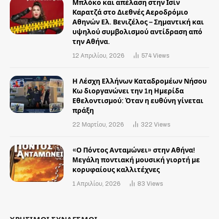
Μπλόκο και απέλαση στην Ισίν
Καρατζά στο Διεθνές Αεροδρόμιο
Αθηνών Ελ. Βενιζέλος – Σημαντική και
υψηλού συμβολισμού αντίδραση από
την Αθήνα.
12 Απριλίου, 2026
574
Views
Η Λέσχη Ελλήνων Καταδρομέων Νήσου
Κω διοργανώνει την 1η Ημερίδα
Εθελοντισμού: Όταν η ευθύνη γίνεται
πράξη
22 Μαρτίου, 2026
322
Views
«Ο Πόντος Ανταμώνει» στην Αθήνα!
Mεγάλη ποντιακή μουσική γιορτή με
κορυφαίους καλλιτέχνες
1 Απριλίου, 2026
83
Views