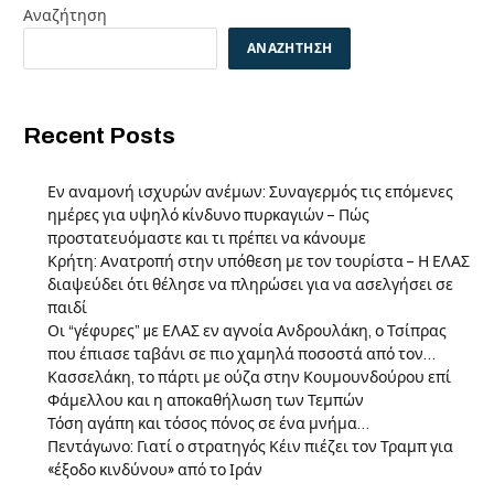
Αναζήτηση
ΑΝΑΖΉΤΗΣΗ
Recent Posts
Εν αναμονή ισχυρών ανέμων: Συναγερμός τις επόμενες
ημέρες για υψηλό κίνδυνο πυρκαγιών – Πώς
προστατευόμαστε και τι πρέπει να κάνουμε
Κρήτη: Ανατροπή στην υπόθεση με τον τουρίστα – Η ΕΛΑΣ
διαψεύδει ότι θέλησε να πληρώσει για να ασελγήσει σε
παιδί
Οι “γέφυρες” µε ΕΛΑΣ εν αγνοία Ανδρουλάκη, ο Τσίπρας
που έπιασε ταβάνι σε πιο χαμηλά ποσοστά από τον…
Κασσελάκη, το πάρτι με ούζα στην Κουμουνδούρου επί
Φάμελλου και η αποκαθήλωση των Τεμπών
Τόση αγάπη και τόσος πόνος σε ένα μνήμα…
Πεντάγωνο: Γιατί ο στρατηγός Κέιν πιέζει τον Τραμπ για
«έξοδο κινδύνου» από το Ιράν