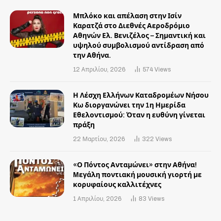
Μπλόκο και απέλαση στην Ισίν
Καρατζά στο Διεθνές Αεροδρόμιο
Αθηνών Ελ. Βενιζέλος – Σημαντική και
υψηλού συμβολισμού αντίδραση από
την Αθήνα.
12 Απριλίου, 2026
574
Views
Η Λέσχη Ελλήνων Καταδρομέων Νήσου
Κω διοργανώνει την 1η Ημερίδα
Εθελοντισμού: Όταν η ευθύνη γίνεται
πράξη
22 Μαρτίου, 2026
322
Views
«Ο Πόντος Ανταμώνει» στην Αθήνα!
Mεγάλη ποντιακή μουσική γιορτή με
κορυφαίους καλλιτέχνες
1 Απριλίου, 2026
83
Views