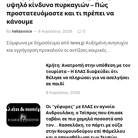
υψηλό κίνδυνο πυρκαγιών – Πώς
προστατευόμαστε και τι πρέπει να
κάνουμε
By
hellasvoice
8 Αυγούστου, 2026
0
Σύμφωνα με δημοσίευμα από tanea.gr Αυξημένη ανησυχία
και εγρήγορση προκαλούν οι αντίξοες καιρικές
επιχειρησιακές συνθήκες…
Κρήτη: Ανατροπή στην υπόθεση με τον
τουρίστα – Η ΕΛΑΣ διαψεύδει ότι
θέλησε να πληρώσει για να ασελγήσει
σε παιδί
8 Αυγούστου, 2026
Οι “γέφυρες” µε ΕΛΑΣ εν αγνοία
Ανδρουλάκη, ο Τσίπρας που έπιασε
ταβάνι σε πιο χαμηλά ποσοστά από
τον… Κασσελάκη, το πάρτι με ούζα
στην Κουμουνδούρου επί Φάμελλου
και η αποκαθήλωση των Τεμπών