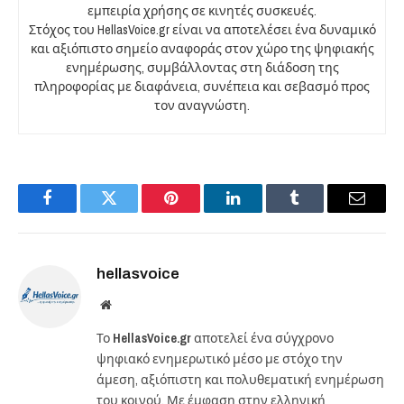
εμπειρία χρήσης σε κινητές συσκευές.
Στόχος του HellasVoice.gr είναι να αποτελέσει ένα δυναμικό
και αξιόπιστο σημείο αναφοράς στον χώρο της ψηφιακής
ενημέρωσης, συμβάλλοντας στη διάδοση της
πληροφορίας με διαφάνεια, συνέπεια και σεβασμό προς
τον αναγνώστη.
Facebook
Twitter
Pinterest
LinkedIn
Tumblr
Email
hellasvoice
Website
Το
HellasVoice.gr
αποτελεί ένα σύγχρονο
ψηφιακό ενημερωτικό μέσο με στόχο την
άμεση, αξιόπιστη και πολυθεματική ενημέρωση
του κοινού. Με έμφαση στην ελληνική