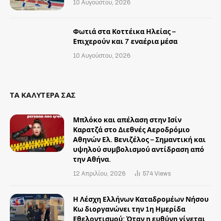
10 Αυγούστου, 2026
Φωτιά στα Κοττέικα Ηλείας –
Επιχερούν και 7 εναέρια μέσα
10 Αυγούστου, 2026
ΤΑ ΚΑΛΥΤΕΡΑ ΣΑΣ
Μπλόκο και απέλαση στην Ισίν
Καρατζά στο Διεθνές Αεροδρόμιο
Αθηνών Ελ. Βενιζέλος – Σημαντική και
υψηλού συμβολισμού αντίδραση από
την Αθήνα.
12 Απριλίου, 2026
574
Views
Η Λέσχη Ελλήνων Καταδρομέων Νήσου
Κω διοργανώνει την 1η Ημερίδα
Εθελοντισμού: Όταν η ευθύνη γίνεται