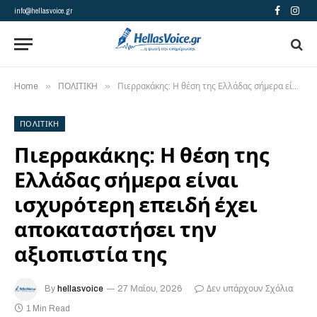
info@hellasvoice.gr
Facebook
Insta
»
»
Home
ΠΟΛΙΤΙΚΗ
Πιερρακάκης: Η θέση της Ελλάδας σήμερα είναι ισχυρότερη επειδή έχει αποκαταστήσει την αξιοπιστία της
ΠΟΛΙΤΙΚΗ
Πιερρακάκης: Η θέση της
Ελλάδας σήμερα είναι
ισχυρότερη επειδή έχει
αποκαταστήσει την
αξιοπιστία της
By
hellasvoice
27 Μαΐου, 2026
Δεν υπάρχουν Σχόλια
1 Min Read