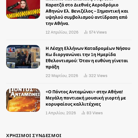
Καρατζά στο Διεθνές Αεροδρόμιο
Αθηνών Ελ. Βενιζέλος – Σημαντική και
υψηλού συμβολισμού αντίδραση από
την Αθήνα.
12 Απριλίου, 2026
574
Views
Η Λέσχη Ελλήνων Καταδρομέων Νήσου
Κω διοργανώνει την 1η Ημερίδα
Εθελοντισμού: Όταν η ευθύνη γίνεται
πράξη
22 Μαρτίου, 2026
322
Views
«Ο Πόντος Ανταμώνει» στην Αθήνα!
Mεγάλη ποντιακή μουσική γιορτή με
κορυφαίους καλλιτέχνες
1 Απριλίου, 2026
83
Views
ΧΡΗΣΙΜΟΙ ΣΥΝΔΕΣΜΟΙ