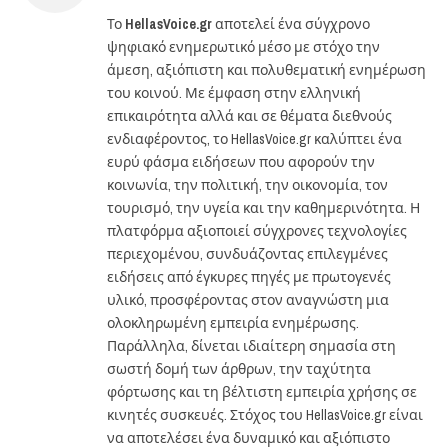
Το
HellasVoice.gr
αποτελεί ένα σύγχρονο
ψηφιακό ενημερωτικό μέσο με στόχο την
άμεση, αξιόπιστη και πολυθεματική ενημέρωση
του κοινού. Με έμφαση στην ελληνική
επικαιρότητα αλλά και σε θέματα διεθνούς
ενδιαφέροντος, το HellasVoice.gr καλύπτει ένα
ευρύ φάσμα ειδήσεων που αφορούν την
κοινωνία, την πολιτική, την οικονομία, τον
τουρισμό, την υγεία και την καθημερινότητα. Η
πλατφόρμα αξιοποιεί σύγχρονες τεχνολογίες
περιεχομένου, συνδυάζοντας επιλεγμένες
ειδήσεις από έγκυρες πηγές με πρωτογενές
υλικό, προσφέροντας στον αναγνώστη μια
ολοκληρωμένη εμπειρία ενημέρωσης.
Παράλληλα, δίνεται ιδιαίτερη σημασία στη
σωστή δομή των άρθρων, την ταχύτητα
φόρτωσης και τη βέλτιστη εμπειρία χρήσης σε
κινητές συσκευές. Στόχος του HellasVoice.gr είναι
να αποτελέσει ένα δυναμικό και αξιόπιστο