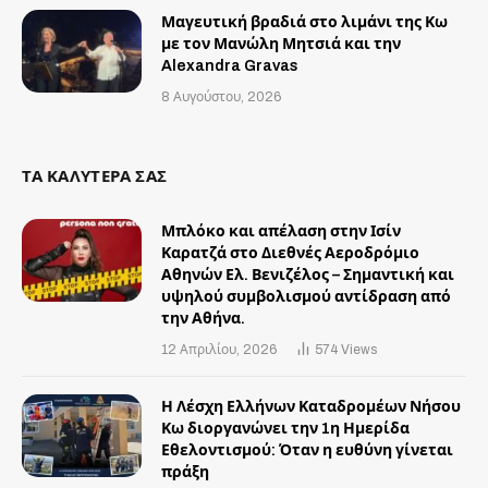
Μαγευτική βραδιά στο λιμάνι της Κω
με τον Μανώλη Μητσιά και την
Alexandra Gravas
8 Αυγούστου, 2026
ΤΑ ΚΑΛΥΤΕΡΑ ΣΑΣ
Μπλόκο και απέλαση στην Ισίν
Καρατζά στο Διεθνές Αεροδρόμιο
Αθηνών Ελ. Βενιζέλος – Σημαντική και
υψηλού συμβολισμού αντίδραση από
την Αθήνα.
12 Απριλίου, 2026
574
Views
Η Λέσχη Ελλήνων Καταδρομέων Νήσου
Κω διοργανώνει την 1η Ημερίδα
Εθελοντισμού: Όταν η ευθύνη γίνεται
πράξη