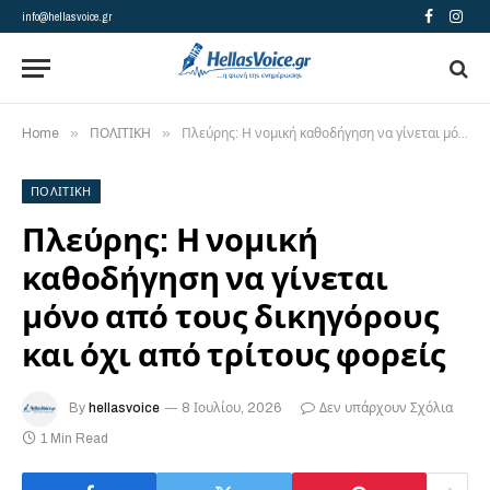
info@hellasvoice.gr
Facebook
Insta
»
»
Home
ΠΟΛΙΤΙΚΗ
Πλεύρης: Η νομική καθοδήγηση να γίνεται μόνο από τους δικηγόρους και όχι από τρίτους φορείς
ΠΟΛΙΤΙΚΗ
Πλεύρης: Η νομική
καθοδήγηση να γίνεται
μόνο από τους δικηγόρους
και όχι από τρίτους φορείς
By
hellasvoice
8 Ιουλίου, 2026
Δεν υπάρχουν Σχόλια
1 Min Read