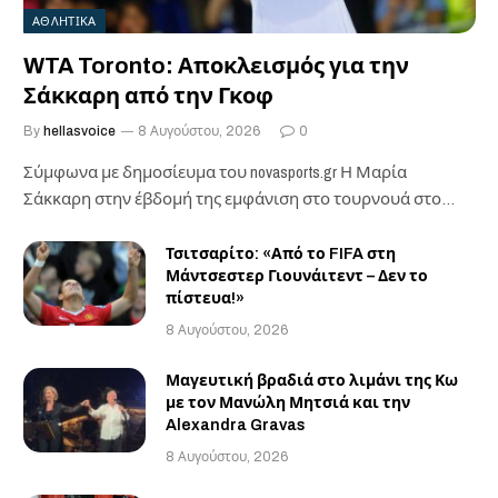
ΑΘΛΗΤΙΚΑ
WTA Toronto: Αποκλεισμός για την
Σάκκαρη από την Γκοφ
By
hellasvoice
8 Αυγούστου, 2026
0
Σύμφωνα με δημοσίευμα του novasports.gr Η Μαρία
Σάκκαρη στην έβδομή της εμφάνιση στο τουρνουά στο…
Τσιτσαρίτο: «Από το FIFA στη
Μάντσεστερ Γιουνάιτεντ – Δεν το
πίστευα!»
8 Αυγούστου, 2026
Μαγευτική βραδιά στο λιμάνι της Κω
με τον Μανώλη Μητσιά και την
Alexandra Gravas
8 Αυγούστου, 2026