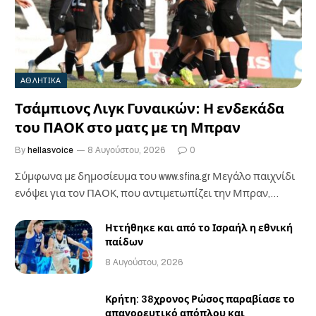
ΑΘΛΗΤΙΚΑ
Τσάμπιονς Λιγκ Γυναικών: Η ενδεκάδα
του ΠΑΟΚ στο ματς με τη Μπραν
By
hellasvoice
8 Αυγούστου, 2026
0
Σύμφωνα με δημοσίευμα του www.sfina.gr Μεγάλο παιχνίδι
ενόψει για τον ΠΑΟΚ, που αντιμετωπίζει την Μπραν,…
Ηττήθηκε και από το Ισραήλ η εθνική
παίδων
8 Αυγούστου, 2026
Κρήτη: 38χρονος Ρώσος παραβίασε το
απαγορευτικό απόπλου και