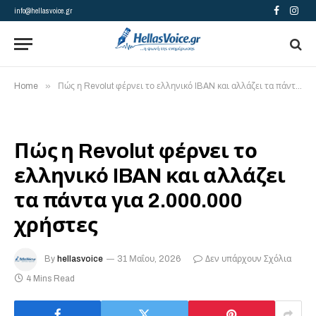
info@hellasvoice.gr
Facebook
Insta
»
Home
Πώς η Revolut φέρνει το ελληνικό IBAN και αλλάζει τα πάντα για 2.000.000 χρήστες
Πώς η Revolut φέρνει το
ελληνικό IBAN και αλλάζει
τα πάντα για 2.000.000
χρήστες
By
hellasvoice
31 Μαΐου, 2026
Δεν υπάρχουν Σχόλια
4 Mins Read