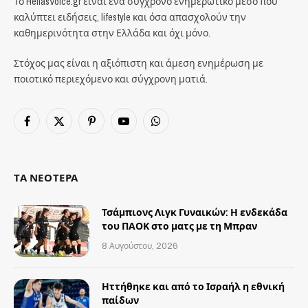
Το HellasVoice.gr είναι ένα σύγχρονο ενημερωτικό μέσο που
καλύπτει ειδήσεις, lifestyle και όσα απασχολούν την
καθημερινότητα στην Ελλάδα και όχι μόνο.
Στόχος μας είναι η αξιόπιστη και άμεση ενημέρωση με
ποιοτικό περιεχόμενο και σύγχρονη ματιά.
Facebook
X
Pinterest
YouTube
WhatsApp
(Twitter)
ΤΑ ΝΕΟΤΕΡΑ
Τσάμπιονς Λιγκ Γυναικών: Η ενδεκάδα
του ΠΑΟΚ στο ματς με τη Μπραν
8 Αυγούστου, 2026
Ηττήθηκε και από το Ισραήλ η εθνική
παίδων