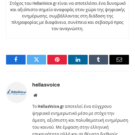
Στόχος του HellasVoice.gr είναι να αποτελέσει ένα δυναμικό
και αξιόπιστο σημείο αναφοράς στον χώρο της ψηφιακής
ενημέρωσης, συμβάλλοντας στη διάδοση της
πληροφορίας με διαφάνεια, συνέπεια και σεβασμό προς
τον αναγνώστη.
Facebook
Twitter
Pinterest
LinkedIn
Tumblr
Email
hellasvoice
Website
Το
HellasVoice.gr
αποτελεί ένα σύγχρονο
ψηφιακό ενημερωτικό μέσο με στόχο την
άμεση, αξιόπιστη και πολυθεματική ενημέρωση
του κοινού. Με έμφαση στην ελληνική
επικαιρότητα αλλά και σε θέματα διεθνούς