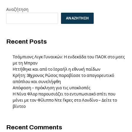
Αναζήτηση
ΑΝΑΖΉΤΗΣΗ
Recent Posts
Τσάμπιονς Λιγκ Γυναικών: Η ενδεκάδα του ΠΑΟΚ στο ματς
με τη Μπραν
Ηττήθηκε και από το Ισραήλ η εθνική παίδων
Κρήτη: 38χρονος Ρώσος παραβίασε το απαγορευτικό
απόπλου και συνελήφθη
Απόφαση – πρόκληση για τις υποκλοπές
Η Νίνα Φλορ παρουσιάζει το εντυπωσιακό σπίτι που
μένει με τον Φίλιππο Ντε Γκρες στο Λονδίνο – Δείτε το
βίντεο
Recent Comments