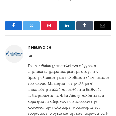
Facebook
Twitter
Pinterest
LinkedIn
Tumblr
Email
hellasvoice
Website
Το
HellasVoice.gr
αποτελεί ένα σύγχρονο
ψηφιακό ενημερωτικό μέσο με στόχο την
άμεση, αξιόπιστη και πολυθεματική ενημέρωση
του κοινού. Με έμφαση στην ελληνική
επικαιρότητα αλλά και σε θέματα διεθνούς
ενδιαφέροντος, το HellasVoice.gr καλύπτει ένα
ευρύ φάσμα ειδήσεων που αφορούν την
κοινωνία, την πολιτική, την οικονομία, τον
τουρισμό, την υγεία και την καθημερινότητα. Η