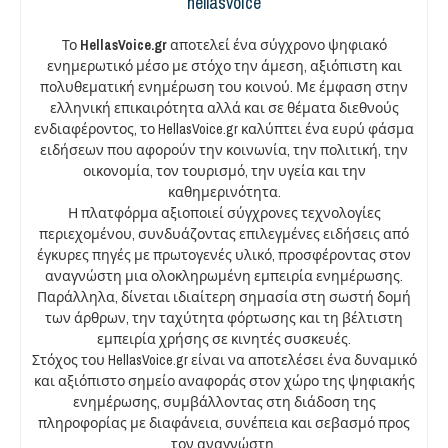
hellasvoice
Το
HellasVoice.gr
αποτελεί ένα σύγχρονο ψηφιακό
ενημερωτικό μέσο με στόχο την άμεση, αξιόπιστη και
πολυθεματική ενημέρωση του κοινού. Με έμφαση στην
ελληνική επικαιρότητα αλλά και σε θέματα διεθνούς
ενδιαφέροντος, το HellasVoice.gr καλύπτει ένα ευρύ φάσμα
ειδήσεων που αφορούν την κοινωνία, την πολιτική, την
οικονομία, τον τουρισμό, την υγεία και την
καθημερινότητα.
Η πλατφόρμα αξιοποιεί σύγχρονες τεχνολογίες
περιεχομένου, συνδυάζοντας επιλεγμένες ειδήσεις από
έγκυρες πηγές με πρωτογενές υλικό, προσφέροντας στον
αναγνώστη μια ολοκληρωμένη εμπειρία ενημέρωσης.
Παράλληλα, δίνεται ιδιαίτερη σημασία στη σωστή δομή
των άρθρων, την ταχύτητα φόρτωσης και τη βέλτιστη
εμπειρία χρήσης σε κινητές συσκευές.
Στόχος του HellasVoice.gr είναι να αποτελέσει ένα δυναμικό
και αξιόπιστο σημείο αναφοράς στον χώρο της ψηφιακής
ενημέρωσης, συμβάλλοντας στη διάδοση της
πληροφορίας με διαφάνεια, συνέπεια και σεβασμό προς
τον αναγνώστη.