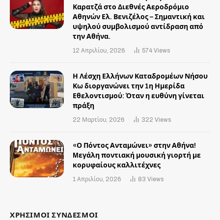
Καρατζά στο Διεθνές Αεροδρόμιο
Αθηνών Ελ. Βενιζέλος – Σημαντική και
υψηλού συμβολισμού αντίδραση από
την Αθήνα.
12 Απριλίου, 2026
574
Views
Η Λέσχη Ελλήνων Καταδρομέων Νήσου
Κω διοργανώνει την 1η Ημερίδα
Εθελοντισμού: Όταν η ευθύνη γίνεται
πράξη
22 Μαρτίου, 2026
322
Views
«Ο Πόντος Ανταμώνει» στην Αθήνα!
Mεγάλη ποντιακή μουσική γιορτή με
κορυφαίους καλλιτέχνες
1 Απριλίου, 2026
83
Views
ΧΡΗΣΙΜΟΙ ΣΥΝΔΕΣΜΟΙ