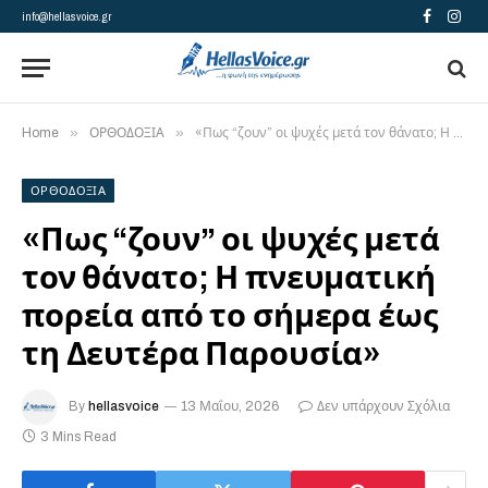
info@hellasvoice.gr
Facebook
Insta
»
»
Home
ΟΡΘΟΔΟΞΙΑ
«Πως “ζουν” οι ψυχές μετά τον θάνατο; Η πνευματική πορεία από το σήμερα έως τη Δευτέρα Παρουσία»
ΟΡΘΟΔΟΞΙΑ
«Πως “ζουν” οι ψυχές μετά
τον θάνατο; Η πνευματική
πορεία από το σήμερα έως
τη Δευτέρα Παρουσία»
By
hellasvoice
13 Μαΐου, 2026
Δεν υπάρχουν Σχόλια
3 Mins Read