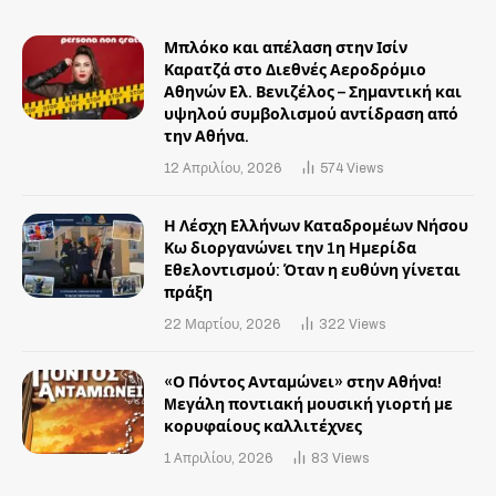
Μπλόκο και απέλαση στην Ισίν
Καρατζά στο Διεθνές Αεροδρόμιο
Αθηνών Ελ. Βενιζέλος – Σημαντική και
υψηλού συμβολισμού αντίδραση από
την Αθήνα.
12 Απριλίου, 2026
574
Views
Η Λέσχη Ελλήνων Καταδρομέων Νήσου
Κω διοργανώνει την 1η Ημερίδα
Εθελοντισμού: Όταν η ευθύνη γίνεται
πράξη
22 Μαρτίου, 2026
322
Views
«Ο Πόντος Ανταμώνει» στην Αθήνα!
Mεγάλη ποντιακή μουσική γιορτή με
κορυφαίους καλλιτέχνες
1 Απριλίου, 2026
83
Views