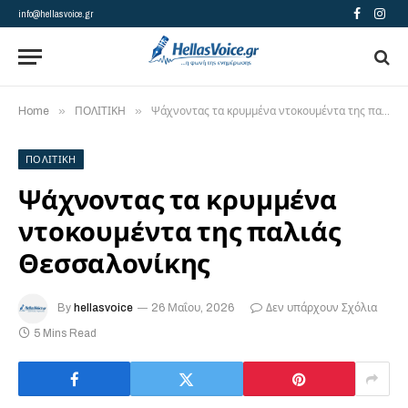
info@hellasvoice.gr
Facebook
Insta
»
»
Home
ΠΟΛΙΤΙΚΗ
Ψάχνοντας τα κρυμμένα ντοκουμέντα της παλιάς Θεσσαλονίκης
ΠΟΛΙΤΙΚΗ
Ψάχνοντας τα κρυμμένα
ντοκουμέντα της παλιάς
Θεσσαλονίκης
By
hellasvoice
26 Μαΐου, 2026
Δεν υπάρχουν Σχόλια
5 Mins Read