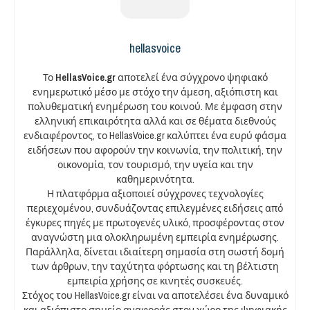
hellasvoice
Το
HellasVoice.gr
αποτελεί ένα σύγχρονο ψηφιακό
ενημερωτικό μέσο με στόχο την άμεση, αξιόπιστη και
πολυθεματική ενημέρωση του κοινού. Με έμφαση στην
ελληνική επικαιρότητα αλλά και σε θέματα διεθνούς
ενδιαφέροντος, το HellasVoice.gr καλύπτει ένα ευρύ φάσμα
ειδήσεων που αφορούν την κοινωνία, την πολιτική, την
οικονομία, τον τουρισμό, την υγεία και την
καθημερινότητα.
Η πλατφόρμα αξιοποιεί σύγχρονες τεχνολογίες
περιεχομένου, συνδυάζοντας επιλεγμένες ειδήσεις από
έγκυρες πηγές με πρωτογενές υλικό, προσφέροντας στον
αναγνώστη μια ολοκληρωμένη εμπειρία ενημέρωσης.
Παράλληλα, δίνεται ιδιαίτερη σημασία στη σωστή δομή
των άρθρων, την ταχύτητα φόρτωσης και τη βέλτιστη
εμπειρία χρήσης σε κινητές συσκευές.
Στόχος του HellasVoice.gr είναι να αποτελέσει ένα δυναμικό
και αξιόπιστο σημείο αναφοράς στον χώρο της ψηφιακής