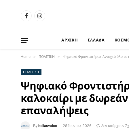
Facebook
Instagram
ΑΡΧΙΚΗ
ΕΛΛΑΔΑ
ΚΟΣΜ
»
»
Home
ΠΟΛΙΤΙΚΗ
Ψηφιακό Φροντιστήριο: Ανοιχτό όλο το 
ΠΟΛΙΤΙΚΗ
Ψηφιακό Φροντιστήρι
καλοκαίρι με δωρεάν
επαναλήψεις
By
hellasvoice
28 Ιουνίου, 2026
Δεν υπάρχουν Σ