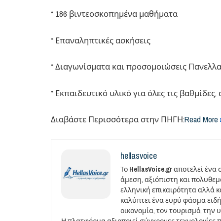
* 186 βιντεοσκοπημένα μαθήματα
* Επαναληπτικές ασκήσεις
* Διαγωνίσματα και προσομοιώσεις Πανελλ
* Εκπαιδευτικό υλικό για όλες τις βαθμίδες
Διαβάστε Περισσότερα στην ΠΗΓΗ:​
Read More
hellasvoice
Το
HellasVoice.gr
αποτελεί ένα 
άμεση, αξιόπιστη και πολυθε
ελληνική επικαιρότητα αλλά και
καλύπτει ένα ευρύ φάσμα ειδή
οικονομία, τον τουρισμό, την 
Η πλατφόρμα αξιοποιεί σύγχρονες τεχνολογίες 