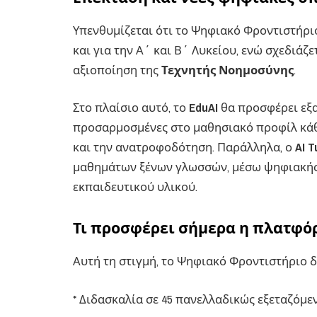
Υπενθυμίζεται ότι το Ψηφιακό Φροντιστήρι
και για την Α΄ και Β΄ Λυκείου, ενώ σχεδιά
αξιοποίηση της
Τεχνητής Νοημοσύνης
.
Στο πλαίσιο αυτό, το
EduAI
θα προσφέρει εξα
προσαρμοσμένες στο μαθησιακό προφίλ κάθ
και την ανατροφοδότηση. Παράλληλα, ο
AI T
μαθημάτων ξένων γλωσσών, μέσω ψηφιακής
εκπαιδευτικού υλικού.
Τι προσφέρει σήμερα η πλατφό
Αυτή τη στιγμή, το Ψηφιακό Φροντιστήριο δ
* Διδασκαλία σε 45 πανελλαδικώς εξεταζόμ