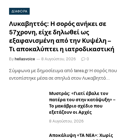
ΔΙΑΦΟΡΑ
Λυκαβηττός: Η σορός ανήκει σε
57χρονη, είχε δηλωθεί ως
εξαφανισμένη από την Κυψέλη –
Τι αποκαλύπτει η ιατροδικαστική
By
hellasvoice
8 Αυγούστου, 2026
0
Σύμφωνα με δημοσίευμα από tanea.gr Η σορός που
εντοπίστηκε μέσα σε σπηλιά στον Λυκαβηττό
ανήκει…
Μυστράς: «Γιατί έβαλε τον
πατέρα του στην κατάψυξη» –
Το μακάβριο σχέδιο που
εξετάζουν οι Αρχές
8 Αυγούστου, 2026
Αποκάλυψη «ΤΑ ΝΕΑ»: Χωρίς