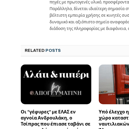
πηγές με πρωτογενές υλικό, προσφέροντ
Παράλληλα, δίνεται ιδιαίτερη σημασία 
βέλτιστη εμπειρία χρήσης σε κινητές συσκ
δυναμικό και αξιόπιστο σημείο αναφορά
διάδοση της πληροφορίας με διαφάνεια, 
RELATED
POSTS
Οι “γέφυρες” µε ΕΛΑΣ εν
Υπό έλεγχο η
αγνοία Ανδρουλάκη, ο
χώρο κατασ
Τσίπρας που έπιασε ταβάνι σε
ναυτιλιακών