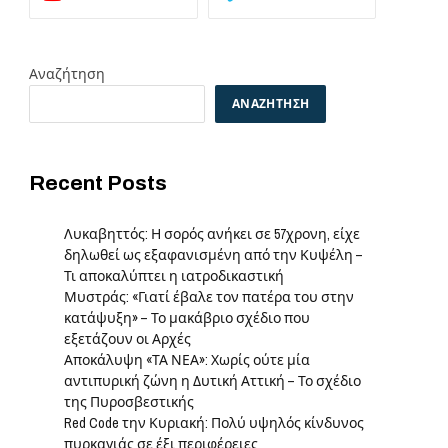
Αναζήτηση
ΑΝΑΖΉΤΗΣΗ
Recent Posts
Λυκαβηττός: Η σορός ανήκει σε 57χρονη, είχε
δηλωθεί ως εξαφανισμένη από την Κυψέλη –
Τι αποκαλύπτει η ιατροδικαστική
Μυστράς: «Γιατί έβαλε τον πατέρα του στην
κατάψυξη» – Το μακάβριο σχέδιο που
εξετάζουν οι Αρχές
Αποκάλυψη «ΤΑ ΝΕΑ»: Χωρίς ούτε μία
αντιπυρική ζώνη η Δυτική Αττική – Το σχέδιο
της Πυροσβεστικής
Red Code την Κυριακή: Πολύ υψηλός κίνδυνος
πυρκαγιάς σε έξι περιφέρειες