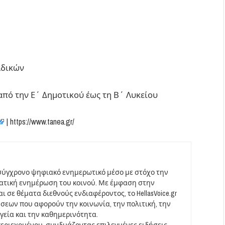
αδικών
, από την Ε΄ Δημοτικού έως τη Β΄ Λυκείου
| https://www.tanea.gr/
σύγχρονο ψηφιακό ενημερωτικό μέσο με στόχο την
ματική ενημέρωση του κοινού. Με έμφαση στην
 σε θέματα διεθνούς ενδιαφέροντος, το HellasVoice.gr
σεων που αφορούν την κοινωνία, την πολιτική, την
υγεία και την καθημερινότητα.
περιεχομένου, συνδυάζοντας επιλεγμένες ειδήσεις