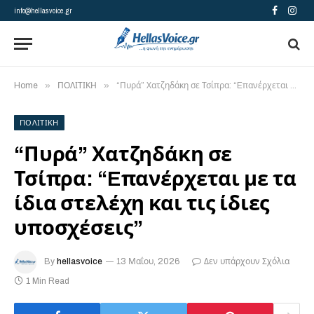
info@hellasvoice.gr
Facebook
Insta
»
»
Home
ΠΟΛΙΤΙΚΗ
“Πυρά” Χατζηδάκη σε Τσίπρα: “Eπανέρχεται με τα ίδια στελέχη και τις ίδιες υποσχέσεις”
ΠΟΛΙΤΙΚΗ
“Πυρά” Χατζηδάκη σε
Τσίπρα: “Eπανέρχεται με τα
ίδια στελέχη και τις ίδιες
υποσχέσεις”
By
hellasvoice
13 Μαΐου, 2026
Δεν υπάρχουν Σχόλια
1 Min Read