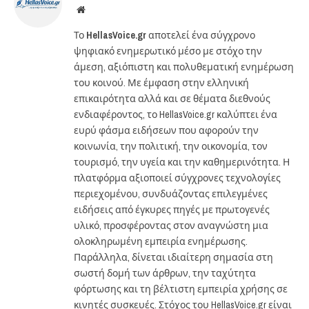
Website
Το
HellasVoice.gr
αποτελεί ένα σύγχρονο
ψηφιακό ενημερωτικό μέσο με στόχο την
άμεση, αξιόπιστη και πολυθεματική ενημέρωση
του κοινού. Με έμφαση στην ελληνική
επικαιρότητα αλλά και σε θέματα διεθνούς
ενδιαφέροντος, το HellasVoice.gr καλύπτει ένα
ευρύ φάσμα ειδήσεων που αφορούν την
κοινωνία, την πολιτική, την οικονομία, τον
τουρισμό, την υγεία και την καθημερινότητα. Η
πλατφόρμα αξιοποιεί σύγχρονες τεχνολογίες
περιεχομένου, συνδυάζοντας επιλεγμένες
ειδήσεις από έγκυρες πηγές με πρωτογενές
υλικό, προσφέροντας στον αναγνώστη μια
ολοκληρωμένη εμπειρία ενημέρωσης.
Παράλληλα, δίνεται ιδιαίτερη σημασία στη
σωστή δομή των άρθρων, την ταχύτητα
φόρτωσης και τη βέλτιστη εμπειρία χρήσης σε
κινητές συσκευές. Στόχος του HellasVoice.gr είναι