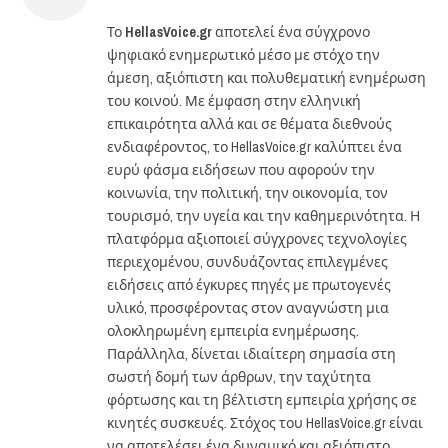
Το
HellasVoice.gr
αποτελεί ένα σύγχρονο
ψηφιακό ενημερωτικό μέσο με στόχο την
άμεση, αξιόπιστη και πολυθεματική ενημέρωση
του κοινού. Με έμφαση στην ελληνική
επικαιρότητα αλλά και σε θέματα διεθνούς
ενδιαφέροντος, το HellasVoice.gr καλύπτει ένα
ευρύ φάσμα ειδήσεων που αφορούν την
κοινωνία, την πολιτική, την οικονομία, τον
τουρισμό, την υγεία και την καθημερινότητα. Η
πλατφόρμα αξιοποιεί σύγχρονες τεχνολογίες
περιεχομένου, συνδυάζοντας επιλεγμένες
ειδήσεις από έγκυρες πηγές με πρωτογενές
υλικό, προσφέροντας στον αναγνώστη μια
ολοκληρωμένη εμπειρία ενημέρωσης.
Παράλληλα, δίνεται ιδιαίτερη σημασία στη
σωστή δομή των άρθρων, την ταχύτητα
φόρτωσης και τη βέλτιστη εμπειρία χρήσης σε
κινητές συσκευές. Στόχος του HellasVoice.gr είναι
να αποτελέσει ένα δυναμικό και αξιόπιστο