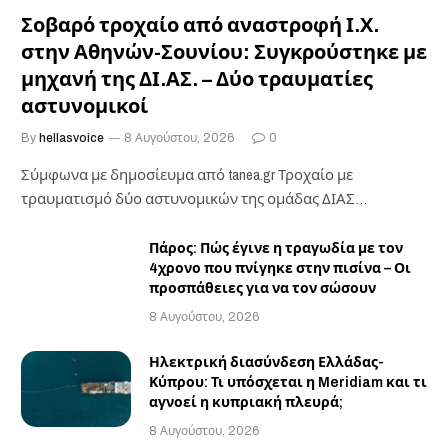
Σοβαρό τροχαίο από αναστροφή Ι.Χ.
στην Αθηνών-Σουνίου: Συγκρούστηκε με
μηχανή της ΔΙ.ΑΣ. – Δύο τραυματίες
αστυνομικοί
By
hellasvoice
8 Αυγούστου, 2026
0
Σύμφωνα με δημοσίευμα από tanea.gr Τροχαίο με
τραυματισμό δύο αστυνομικών της ομάδας ΔΙΑΣ
σημειώθηκε το…
Πάρος: Πώς έγινε η τραγωδία με τον
4χρονο που πνίγηκε στην πισίνα – Οι
προσπάθειες για να τον σώσουν
8 Αυγούστου, 2026
Ηλεκτρική διασύνδεση Ελλάδας-
Κύπρου: Τι υπόσχεται η Meridiam και τι
αγνοεί η κυπριακή πλευρά;
8 Αυγούστου, 2026