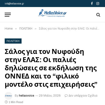
info@hellasvoice.gr
Facebook
Insta
»
»
Home
ΠΟΛΙΤΙΚΗ
Σάλος για τον Νυφούδη στην ΕΛΑΣ: Οι παλιές δηλώσεις σε εκδήλωση της ΟΝΝΕΔ και το “φιλικό μοντέλο στις επιχειρήσεις”
ΠΟΛΙΤΙΚΗ
Σάλος για τον Νυφούδη
στην ΕΛΑΣ: Οι παλιές
δηλώσεις σε εκδήλωση της
ΟΝΝΕΔ και το “φιλικό
μοντέλο στις επιχειρήσεις”
By
hellasvoice
29 Μαΐου, 2026
Δεν υπάρχουν Σχόλια
1 Min Read