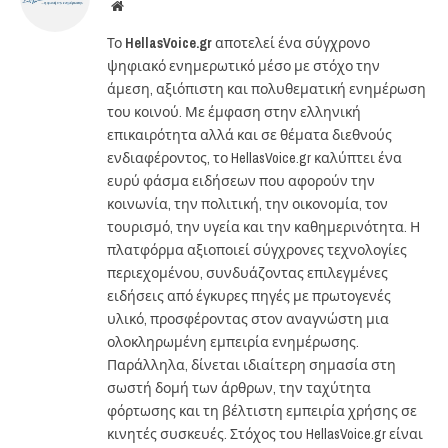
Website
Το
HellasVoice.gr
αποτελεί ένα σύγχρονο
ψηφιακό ενημερωτικό μέσο με στόχο την
άμεση, αξιόπιστη και πολυθεματική ενημέρωση
του κοινού. Με έμφαση στην ελληνική
επικαιρότητα αλλά και σε θέματα διεθνούς
ενδιαφέροντος, το HellasVoice.gr καλύπτει ένα
ευρύ φάσμα ειδήσεων που αφορούν την
κοινωνία, την πολιτική, την οικονομία, τον
τουρισμό, την υγεία και την καθημερινότητα. Η
πλατφόρμα αξιοποιεί σύγχρονες τεχνολογίες
περιεχομένου, συνδυάζοντας επιλεγμένες
ειδήσεις από έγκυρες πηγές με πρωτογενές
υλικό, προσφέροντας στον αναγνώστη μια
ολοκληρωμένη εμπειρία ενημέρωσης.
Παράλληλα, δίνεται ιδιαίτερη σημασία στη
σωστή δομή των άρθρων, την ταχύτητα
φόρτωσης και τη βέλτιστη εμπειρία χρήσης σε
κινητές συσκευές. Στόχος του HellasVoice.gr είναι