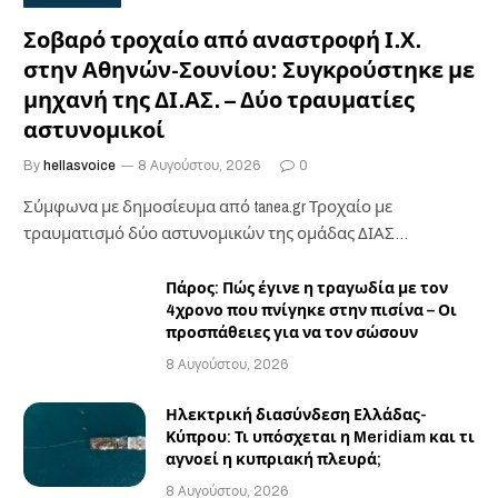
Σοβαρό τροχαίο από αναστροφή Ι.Χ.
στην Αθηνών-Σουνίου: Συγκρούστηκε με
μηχανή της ΔΙ.ΑΣ. – Δύο τραυματίες
αστυνομικοί
By
hellasvoice
8 Αυγούστου, 2026
0
Σύμφωνα με δημοσίευμα από tanea.gr Τροχαίο με
τραυματισμό δύο αστυνομικών της ομάδας ΔΙΑΣ
σημειώθηκε το…
Πάρος: Πώς έγινε η τραγωδία με τον
4χρονο που πνίγηκε στην πισίνα – Οι
προσπάθειες για να τον σώσουν
8 Αυγούστου, 2026
Ηλεκτρική διασύνδεση Ελλάδας-
Κύπρου: Τι υπόσχεται η Meridiam και τι
αγνοεί η κυπριακή πλευρά;
8 Αυγούστου, 2026