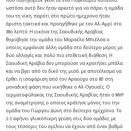
που πανηγύρισε γκολ σε ένα Παγκόσμιο Κύπελλο,
ωστόσο αυτό δεν ήταν αρκετό για να πάρει η ομάδα
του τη νίκη, παρότι στο πρώτο ημίχρονο ήταν
άριστη τακτικά και προηγήθηκε με τον Αλ-Αμρί στο
39ο λεπτό. Η εικόνα της Σαουδικής Αραβίας
θορύβησε την ομάδα του Μαρσέλο Μπιέλσα ο
οποίος εμφάνισε άλλη ομάδα στο δεύτερο μέρος με
δύο αλλαγές και πολύ πιο επιθετική διάθεση. Η
Σαουδική Αραβία δεν μπορούσε να κρατήσει μπάλα
και να βγει από το δικό της μισό, με αποτέλεσμα να
έρθει η ισοφάριση από τον Αραούχο στο 80′ στη
μοναδική φάση που νικήθηκε ο Αλ-Ογουαΐς. Ο
τερματοφύλακας της Σαουδικής Αραβίας ήταν ο MVP
της αναμέτρησης ο οποίος κράτησε μόνος του την
ομάδα του Γιώργου Δώνη στο δεύτερο ημίχρονο. Το
1-1 αφήνει γλυκόπικρη γεύση στις δύο ομάδες με
τους τέσσερις του ομίλου να έχουν από έναν βαθμό