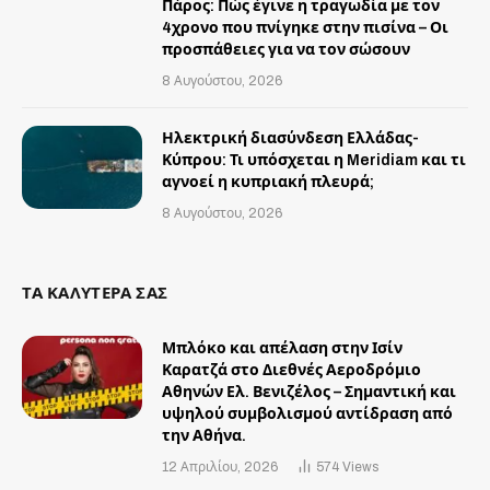
Πάρος: Πώς έγινε η τραγωδία με τον
4χρονο που πνίγηκε στην πισίνα – Οι
προσπάθειες για να τον σώσουν
8 Αυγούστου, 2026
Ηλεκτρική διασύνδεση Ελλάδας-
Κύπρου: Τι υπόσχεται η Meridiam και τι
αγνοεί η κυπριακή πλευρά;
8 Αυγούστου, 2026
ΤΑ ΚΑΛΥΤΕΡΑ ΣΑΣ
Μπλόκο και απέλαση στην Ισίν
Καρατζά στο Διεθνές Αεροδρόμιο
Αθηνών Ελ. Βενιζέλος – Σημαντική και
υψηλού συμβολισμού αντίδραση από
την Αθήνα.
12 Απριλίου, 2026
574
Views