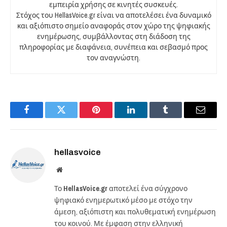
εμπειρία χρήσης σε κινητές συσκευές.
Στόχος του HellasVoice.gr είναι να αποτελέσει ένα δυναμικό
και αξιόπιστο σημείο αναφοράς στον χώρο της ψηφιακής
ενημέρωσης, συμβάλλοντας στη διάδοση της
πληροφορίας με διαφάνεια, συνέπεια και σεβασμό προς
τον αναγνώστη.
Facebook
Twitter
Pinterest
LinkedIn
Tumblr
Email
hellasvoice
Website
Το
HellasVoice.gr
αποτελεί ένα σύγχρονο
ψηφιακό ενημερωτικό μέσο με στόχο την
άμεση, αξιόπιστη και πολυθεματική ενημέρωση
του κοινού. Με έμφαση στην ελληνική