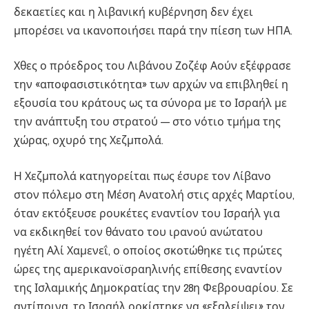
δεκαετίες και η λιβανική κυβέρνηση δεν έχει
μπορέσει να ικανοποιήσει παρά την πίεση των ΗΠΑ.
Χθες ο πρόεδρος του Λιβάνου Ζοζέφ Αούν εξέφρασε
την «αποφασιστικότητα» των αρχών να επιβληθεί η
εξουσία του κράτους ως τα σύνορα με το Ισραήλ με
την ανάπτυξη του στρατού — στο νότιο τμήμα της
χώρας, οχυρό της Χεζμπολά.
Η Χεζμπολά κατηγορείται πως έσυρε τον Λίβανο
στον πόλεμο στη Μέση Ανατολή στις αρχές Μαρτίου,
όταν εκτόξευσε ρουκέτες εναντίον του Ισραήλ για
να εκδικηθεί τον θάνατο του ιρανού ανώτατου
ηγέτη Αλί Χαμενεΐ, ο οποίος σκοτώθηκε τις πρώτες
ώρες της αμερικανοϊσραηλινής επίθεσης εναντίον
της Ισλαμικής Δημοκρατίας την 28η Φεβρουαρίου. Σε
αντίποινα, το Ισραήλ ορκίστηκε να «εξαλείψει» τον