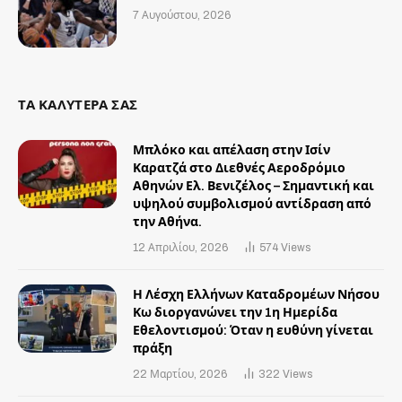
7 Αυγούστου, 2026
ΤΑ ΚΑΛΥΤΕΡΑ ΣΑΣ
Μπλόκο και απέλαση στην Ισίν
Καρατζά στο Διεθνές Αεροδρόμιο
Αθηνών Ελ. Βενιζέλος – Σημαντική και
υψηλού συμβολισμού αντίδραση από
την Αθήνα.
12 Απριλίου, 2026
574
Views
Η Λέσχη Ελλήνων Καταδρομέων Νήσου
Κω διοργανώνει την 1η Ημερίδα
Εθελοντισμού: Όταν η ευθύνη γίνεται
πράξη
22 Μαρτίου, 2026
322
Views