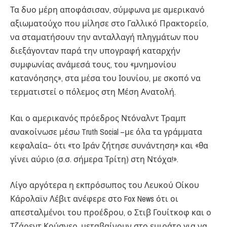
Τα δυο μέρη αποφάσισαν, σύμφωνα με αμερικανό
αξιωματούχο που μίλησε στο Γαλλικό Πρακτορείο,
να σταματήσουν την ανταλλαγή πληγμάτων που
διεξάγονταν παρά την υπογραφή καταρχήν
συμφωνίας ανάμεσά τους, του «μνημονίου
κατανόησης», στα μέσα του Ιουνίου, με σκοπό να
τερματιστεί ο πόλεμος στη Μέση Ανατολή.
Και ο αμερικανός πρόεδρος Ντόναλντ Τραμπ
ανακοίνωσε μέσω Truth Social –με όλα τα γράμματα
κεφαλαία– ότι «το Ιράν ζήτησε συνάντηση» και «θα
γίνει αύριο (σ.σ. σήμερα Τρίτη) στη Ντόχα!».
Λίγο αργότερα η εκπρόσωπος του Λευκού Οίκου
Κάρολαϊν Λέβιτ ανέφερε στο Fox News ότι οι
απεσταλμένοι του προέδρου, ο Στιβ Γουίτκοφ και ο
Τζάρεντ Κούσνερ, μεταβαίνουν στο εμιράτο για να