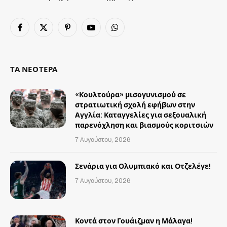
Facebook
X
Pinterest
YouTube
WhatsApp
(Twitter)
ΤΑ ΝΕΟΤΕΡΑ
«Κουλτούρα» μισογυνισμού σε
στρατιωτική σχολή εφήβων στην
Αγγλία: Καταγγελίες για σεξουαλική
παρενόχληση και βιασμούς κοριτσιών
7 Αυγούστου, 2026
Σενάρια για Ολυμπιακό και Οτζελέγε!
7 Αυγούστου, 2026
Κοντά στον Γουάιζμαν η Μάλαγα!