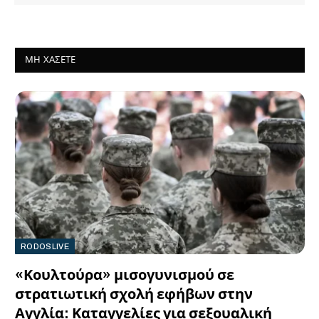
ΜΗ ΧΆΣΕΤΕ
RODOSLIVE
«Κουλτούρα» μισογυνισμού σε
στρατιωτική σχολή εφήβων στην
Αγγλία: Καταγγελίες για σεξουαλική