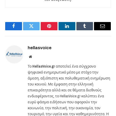
Facebook
Twitter
Pinterest
LinkedIn
Tumblr
Email
hellasvoice
Website
Το
HellasVoice.gr
αποτελεί ένα σύγχρονο
ψηφιακό ενημερωτικό μέσο με στόχο την
άμεση, αξιόπιστη και πολυθεματική ενημέρωση
του κοινού. Με έμφαση στην ελληνική
επικαιρότητα αλλά και σε θέματα διεθνούς
ενδιαφέροντος, το HellasVoice.gr καλύπτει ένα
ευρύ φάσμα ειδήσεων που αφορούν την
κοινωνία, την πολιτική, την οικονομία, τον
τουρισμό, την υγεία και την καθημερινότητα. Η