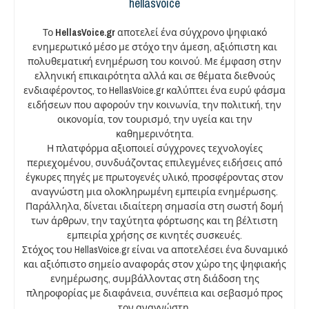
hellasvoice
Το
HellasVoice.gr
αποτελεί ένα σύγχρονο ψηφιακό
ενημερωτικό μέσο με στόχο την άμεση, αξιόπιστη και
πολυθεματική ενημέρωση του κοινού. Με έμφαση στην
ελληνική επικαιρότητα αλλά και σε θέματα διεθνούς
ενδιαφέροντος, το HellasVoice.gr καλύπτει ένα ευρύ φάσμα
ειδήσεων που αφορούν την κοινωνία, την πολιτική, την
οικονομία, τον τουρισμό, την υγεία και την
καθημερινότητα.
Η πλατφόρμα αξιοποιεί σύγχρονες τεχνολογίες
περιεχομένου, συνδυάζοντας επιλεγμένες ειδήσεις από
έγκυρες πηγές με πρωτογενές υλικό, προσφέροντας στον
αναγνώστη μια ολοκληρωμένη εμπειρία ενημέρωσης.
Παράλληλα, δίνεται ιδιαίτερη σημασία στη σωστή δομή
των άρθρων, την ταχύτητα φόρτωσης και τη βέλτιστη
εμπειρία χρήσης σε κινητές συσκευές.
Στόχος του HellasVoice.gr είναι να αποτελέσει ένα δυναμικό
και αξιόπιστο σημείο αναφοράς στον χώρο της ψηφιακής
ενημέρωσης, συμβάλλοντας στη διάδοση της
πληροφορίας με διαφάνεια, συνέπεια και σεβασμό προς
τον αναγνώστη.