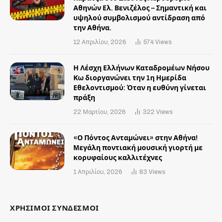
Αθηνών Ελ. Βενιζέλος – Σημαντική και
υψηλού συμβολισμού αντίδραση από
την Αθήνα.
12 Απριλίου, 2026
574
Views
Η Λέσχη Ελλήνων Καταδρομέων Νήσου
Κω διοργανώνει την 1η Ημερίδα
Εθελοντισμού: Όταν η ευθύνη γίνεται
πράξη
22 Μαρτίου, 2026
322
Views
«Ο Πόντος Ανταμώνει» στην Αθήνα!
Mεγάλη ποντιακή μουσική γιορτή με
κορυφαίους καλλιτέχνες
1 Απριλίου, 2026
83
Views
ΧΡΗΣΙΜΟΙ ΣΥΝΔΕΣΜΟΙ