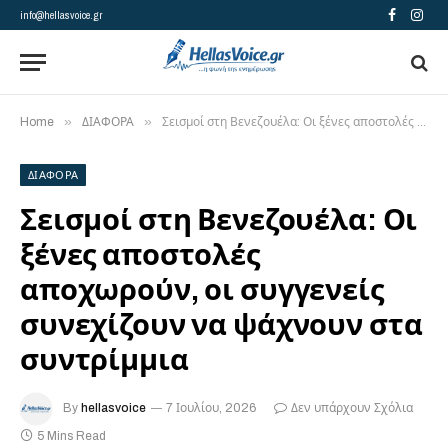
info@hellasvoice.gr
Facebook
Insta
»
»
Home
ΔΙΑΦΟΡΑ
Σεισμοί στη Βενεζουέλα: Οι ξένες αποστολές αποχωρούν, οι συγγενείς συνεχίζουν να ψάχνουν στα συντρίμμια
ΔΙΑΦΟΡΑ
Σεισμοί στη Βενεζουέλα: Οι
ξένες αποστολές
αποχωρούν, οι συγγενείς
συνεχίζουν να ψάχνουν στα
συντρίμμια
By
hellasvoice
7 Ιουλίου, 2026
Δεν υπάρχουν Σχόλια
5 Mins Read