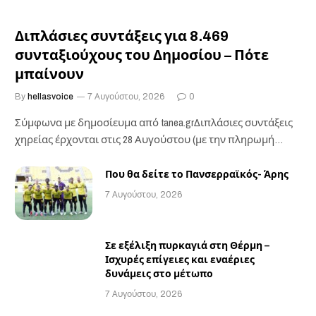
Διπλάσιες συντάξεις για 8.469
συνταξιούχους του Δημοσίου – Πότε
μπαίνουν
By
hellasvoice
7 Αυγούστου, 2026
0
Σύμφωνα με δημοσίευμα από tanea.grΔιπλάσιες συντάξεις
χηρείας έρχονται στις 28 Αυγούστου (με την πληρωμή
των…
Που θα δείτε το Πανσερραϊκός- Άρης
7 Αυγούστου, 2026
Σε εξέλιξη πυρκαγιά στη Θέρμη –
Ισχυρές επίγειες και εναέριες
δυνάμεις στο μέτωπο
7 Αυγούστου, 2026