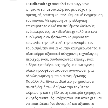
Το
HellasVoice.gr
αποτελεί ένα σύγχρονο
ψηφιακό ενημερωτικό μέσο με στόχο την
άμεση, αξιόπιστη και πολυθεματική ενημέρωση
του κοινού. Με έμφαση στην ελληνική
επικαιρότητα αλλά και σε θέματα διεθνούς
ενδιαφέροντος, το HellasVoice.gr καλύπτει ένα
ευρύ φάσμα ειδήσεων που αφορούν την
κοινωνία, την πολιτική, την οικονομία, τον
τουρισμό, την υγεία και την καθημερινότητα. Η
πλατφόρμα αξιοποιεί σύγχρονες τεχνολογίες
περιεχομένου, συνδυάζοντας επιλεγμένες
ειδήσεις από έγκυρες πηγές με πρωτογενές
υλικό, προσφέροντας στον αναγνώστη μια
ολοκληρωμένη εμπειρία ενημέρωσης.
Παράλληλα, δίνεται ιδιαίτερη σημασία στη
σωστή δομή των άρθρων, την ταχύτητα
φόρτωσης και τη βέλτιστη εμπειρία χρήσης σε
κινητές συσκευές. Στόχος του HellasVoice.gr είναι
να αποτελέσει ένα δυναμικό και αξιόπιστο