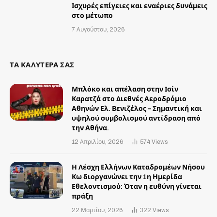
Ισχυρές επίγειες και εναέριες δυνάμεις
στο μέτωπο
7 Αυγούστου, 2026
ΤΑ ΚΑΛΥΤΕΡΑ ΣΑΣ
Μπλόκο και απέλαση στην Ισίν
Καρατζά στο Διεθνές Αεροδρόμιο
Αθηνών Ελ. Βενιζέλος – Σημαντική και
υψηλού συμβολισμού αντίδραση από
την Αθήνα.
12 Απριλίου, 2026
574
Views
Η Λέσχη Ελλήνων Καταδρομέων Νήσου
Κω διοργανώνει την 1η Ημερίδα
Εθελοντισμού: Όταν η ευθύνη γίνεται
πράξη
22 Μαρτίου, 2026
322
Views