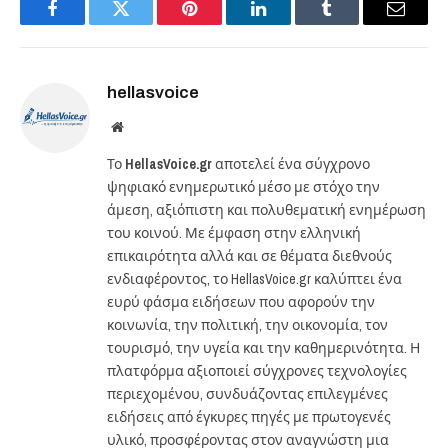
Facebook
Twitter
Pinterest
LinkedIn
Tumblr
Email
hellasvoice
Website
Το
HellasVoice.gr
αποτελεί ένα σύγχρονο
ψηφιακό ενημερωτικό μέσο με στόχο την
άμεση, αξιόπιστη και πολυθεματική ενημέρωση
του κοινού. Με έμφαση στην ελληνική
επικαιρότητα αλλά και σε θέματα διεθνούς
ενδιαφέροντος, το HellasVoice.gr καλύπτει ένα
ευρύ φάσμα ειδήσεων που αφορούν την
κοινωνία, την πολιτική, την οικονομία, τον
τουρισμό, την υγεία και την καθημερινότητα. Η
πλατφόρμα αξιοποιεί σύγχρονες τεχνολογίες
περιεχομένου, συνδυάζοντας επιλεγμένες
ειδήσεις από έγκυρες πηγές με πρωτογενές
υλικό, προσφέροντας στον αναγνώστη μια