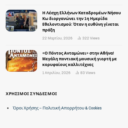
Η Λέσχη Ελλήνων Καταδρομέων Νήσου
Κω διοργανώνει την 1η Ημερίδα
Εθελοντισμού: Όταν η ευθύνη γίνεται
πράξη
22 Μαρτίου, 2026
322
Views
«Ο Πόντος Ανταμώνει» στην Αθήνα!
Mεγάλη ποντιακή μουσική γιορτή με
κορυφαίους καλλιτέχνες
1 Απριλίου, 2026
83
Views
ΧΡΗΣΙΜΟΙ ΣΥΝΔΕΣΜΟΙ
Όροι Χρήσης – Πολιτική Απορρήτου & Cookies