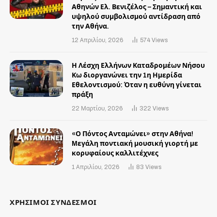
Αθηνών Ελ. Βενιζέλος – Σημαντική και
υψηλού συμβολισμού αντίδραση από
την Αθήνα.
12 Απριλίου, 2026
574
Views
Η Λέσχη Ελλήνων Καταδρομέων Νήσου
Κω διοργανώνει την 1η Ημερίδα
Εθελοντισμού: Όταν η ευθύνη γίνεται
πράξη
22 Μαρτίου, 2026
322
Views
«Ο Πόντος Ανταμώνει» στην Αθήνα!
Mεγάλη ποντιακή μουσική γιορτή με
κορυφαίους καλλιτέχνες
1 Απριλίου, 2026
83
Views
ΧΡΗΣΙΜΟΙ ΣΥΝΔΕΣΜΟΙ