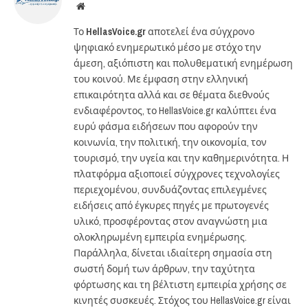
Website
Το
HellasVoice.gr
αποτελεί ένα σύγχρονο
ψηφιακό ενημερωτικό μέσο με στόχο την
άμεση, αξιόπιστη και πολυθεματική ενημέρωση
του κοινού. Με έμφαση στην ελληνική
επικαιρότητα αλλά και σε θέματα διεθνούς
ενδιαφέροντος, το HellasVoice.gr καλύπτει ένα
ευρύ φάσμα ειδήσεων που αφορούν την
κοινωνία, την πολιτική, την οικονομία, τον
τουρισμό, την υγεία και την καθημερινότητα. Η
πλατφόρμα αξιοποιεί σύγχρονες τεχνολογίες
περιεχομένου, συνδυάζοντας επιλεγμένες
ειδήσεις από έγκυρες πηγές με πρωτογενές
υλικό, προσφέροντας στον αναγνώστη μια
ολοκληρωμένη εμπειρία ενημέρωσης.
Παράλληλα, δίνεται ιδιαίτερη σημασία στη
σωστή δομή των άρθρων, την ταχύτητα
φόρτωσης και τη βέλτιστη εμπειρία χρήσης σε
κινητές συσκευές. Στόχος του HellasVoice.gr είναι