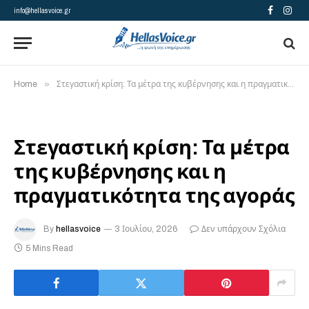
info@hellasvoice.gr
Facebook
Insta
»
Home
Στεγαστική κρίση: Τα μέτρα της κυβέρνησης και η πραγματικότητα της αγοράς
Στεγαστική κρίση: Τα μέτρα
της κυβέρνησης και η
πραγματικότητα της αγοράς
By
hellasvoice
3 Ιουλίου, 2026
Δεν υπάρχουν Σχόλια
5 Mins Read