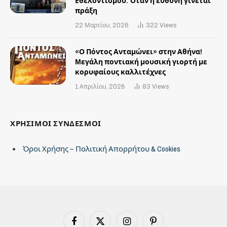
Εθελοντισμού: Όταν η ευθύνη γίνεται
πράξη
22 Μαρτίου, 2026
322
Views
«Ο Πόντος Ανταμώνει» στην Αθήνα!
Mεγάλη ποντιακή μουσική γιορτή με
κορυφαίους καλλιτέχνες
1 Απριλίου, 2026
83
Views
ΧΡΗΣΙΜΟΙ ΣΥΝΔΕΣΜΟΙ
Όροι Χρήσης – Πολιτική Απορρήτου & Cookies
Facebook
X
Instagram
Pinterest