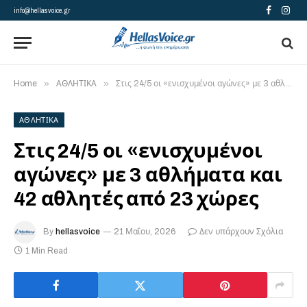
info@hellasvoice.gr
Facebook
Insta
»
»
Home
ΑΘΛΗΤΙΚΑ
Στις 24/5 οι «ενισχυμένοι αγώνες» με 3 αθλήματα και 42 αθλητές από 23 χώρες
ΑΘΛΗΤΙΚΑ
Στις 24/5 οι «ενισχυμένοι
αγώνες» με 3 αθλήματα και
42 αθλητές από 23 χώρες
By
hellasvoice
21 Μαΐου, 2026
Δεν υπάρχουν Σχόλια
1 Min Read