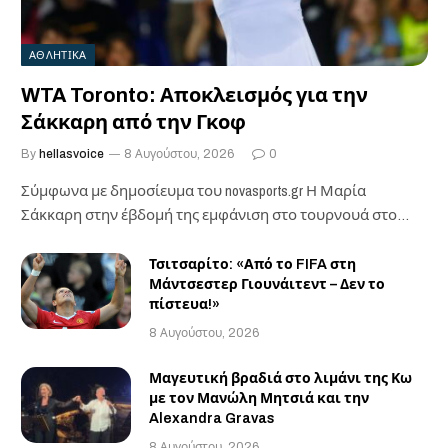
ΑΘΛΗΤΙΚΑ
WTA Toronto: Αποκλεισμός για την
Σάκκαρη από την Γκοφ
By
hellasvoice
8 Αυγούστου, 2026
0
Σύμφωνα με δημοσίευμα του novasports.gr Η Μαρία
Σάκκαρη στην έβδομή της εμφάνιση στο τουρνουά στο…
Τσιτσαρίτο: «Από το FIFA στη
Μάντσεστερ Γιουνάιτεντ – Δεν το
πίστευα!»
8 Αυγούστου, 2026
Μαγευτική βραδιά στο λιμάνι της Κω
με τον Μανώλη Μητσιά και την
Alexandra Gravas
8 Αυγούστου, 2026