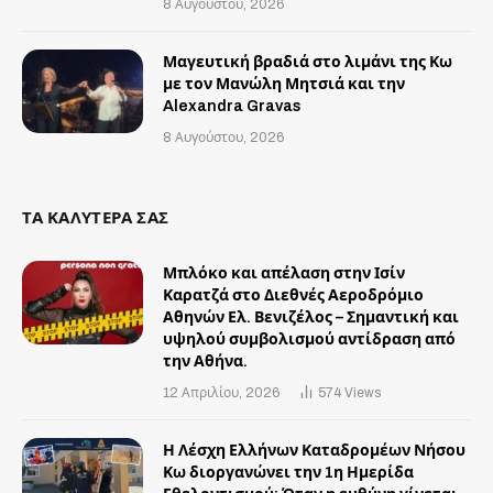
8 Αυγούστου, 2026
Μαγευτική βραδιά στο λιμάνι της Κω
με τον Μανώλη Μητσιά και την
Alexandra Gravas
8 Αυγούστου, 2026
ΤΑ ΚΑΛΥΤΕΡΑ ΣΑΣ
Μπλόκο και απέλαση στην Ισίν
Καρατζά στο Διεθνές Αεροδρόμιο
Αθηνών Ελ. Βενιζέλος – Σημαντική και
υψηλού συμβολισμού αντίδραση από
την Αθήνα.
12 Απριλίου, 2026
574
Views
Η Λέσχη Ελλήνων Καταδρομέων Νήσου
Κω διοργανώνει την 1η Ημερίδα