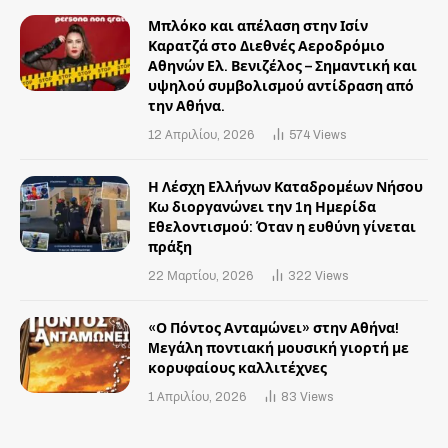
Μπλόκο και απέλαση στην Ισίν
Καρατζά στο Διεθνές Αεροδρόμιο
Αθηνών Ελ. Βενιζέλος – Σημαντική και
υψηλού συμβολισμού αντίδραση από
την Αθήνα.
12 Απριλίου, 2026
574
Views
Η Λέσχη Ελλήνων Καταδρομέων Νήσου
Κω διοργανώνει την 1η Ημερίδα
Εθελοντισμού: Όταν η ευθύνη γίνεται
πράξη
22 Μαρτίου, 2026
322
Views
«Ο Πόντος Ανταμώνει» στην Αθήνα!
Mεγάλη ποντιακή μουσική γιορτή με
κορυφαίους καλλιτέχνες
1 Απριλίου, 2026
83
Views