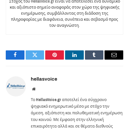
Στόχος του HellasVoice.gr είναι να αποτελέσει ένα δυναμικό
και αξιόπιστο σημείο αναφοράς στον χώρο της ψηφιακής
ενημέρωσης, συμβάλλοντας στη διάδοση της
πληροφορίας με διαφάνεια, συνέπεια και σεβασμό προς
τον αναγνώστη.
Facebook
Twitter
Pinterest
LinkedIn
Tumblr
Email
hellasvoice
Website
Το
HellasVoice.gr
αποτελεί ένα σύγχρονο
ψηφιακό ενημερωτικό μέσο με στόχο την
άμεση, αξιόπιστη και πολυθεματική ενημέρωση
του κοινού. Με έμφαση στην ελληνική
επικαιρότητα αλλά και σε θέματα διεθνούς