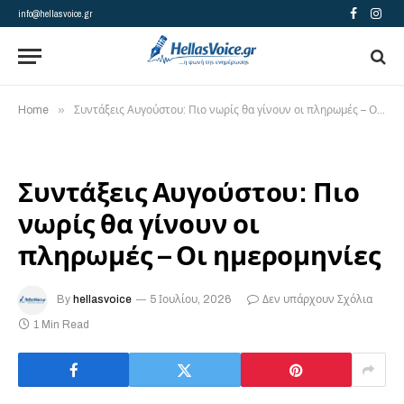
info@hellasvoice.gr
Facebook
Insta
»
Home
Συντάξεις Αυγούστου: Πιο νωρίς θα γίνουν οι πληρωμές – Οι ημερομηνίες
Συντάξεις Αυγούστου: Πιο
νωρίς θα γίνουν οι
πληρωμές – Οι ημερομηνίες
By
hellasvoice
5 Ιουλίου, 2026
Δεν υπάρχουν Σχόλια
1 Min Read