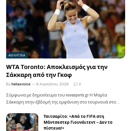
ΑΘΛΗΤΙΚΑ
WTA Toronto: Αποκλεισμός για την
Σάκκαρη από την Γκοφ
By
hellasvoice
8 Αυγούστου, 2026
0
Σύμφωνα με δημοσίευμα του novasports.gr Η Μαρία
Σάκκαρη στην έβδομή της εμφάνιση στο τουρνουά στο…
Τσιτσαρίτο: «Από το FIFA στη
Μάντσεστερ Γιουνάιτεντ – Δεν το
πίστευα!»