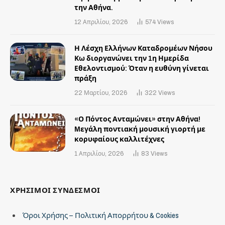
την Αθήνα.
12 Απριλίου, 2026
574
Views
Η Λέσχη Ελλήνων Καταδρομέων Νήσου
Κω διοργανώνει την 1η Ημερίδα
Εθελοντισμού: Όταν η ευθύνη γίνεται
πράξη
22 Μαρτίου, 2026
322
Views
«Ο Πόντος Ανταμώνει» στην Αθήνα!
Mεγάλη ποντιακή μουσική γιορτή με
κορυφαίους καλλιτέχνες
1 Απριλίου, 2026
83
Views
ΧΡΗΣΙΜΟΙ ΣΥΝΔΕΣΜΟΙ
Όροι Χρήσης – Πολιτική Απορρήτου & Cookies