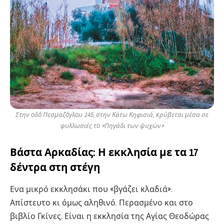
Στην οδό Πεσμαζόγλου 145, στην Κάτω Κηφισιά, κρύβεται μέσα σε
φυλλωσιές το «Πηγάδι των ψυχών»
Βάστα Αρκαδίας: Η εκκλησία με τα 17
δέντρα στη στέγη
Ενα μικρό εκκλησάκι που «βγάζει κλαδιά».
Απίστευτο κι όμως αληθινό. Περασμένο και στο
βιβλίο Γκίνες. Είναι η εκκλησία της Αγίας Θεοδώρας