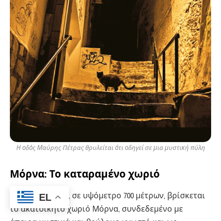
Η οδός Μαύρης Πέτρας θρυλείται ότι οδηγεί σε μια μυστική πύλη
Μόρνα: Το καταραμένο χωριό
Στα Πιέρια Ορη, σε υψόμετρο 700 μέτρων, βρίσκεται
EL
το ακατοίκητο χωριό Μόρνα, συνδεδεμένο με