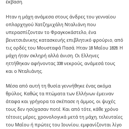
έκβαση.
Ηταν η μάχη ανάμεσα στους άνδρες του γενναίου
οπλαρχηγού Χατζημιχάλη Νταλιάνη που
υπερασπίζονταν το Φραγκοκάστελο, ένα
βενετσιάνικης κατασκευής επιβλητικό φρούριο, από
τις ορδές του Μουσταφά Πασά. Ηταν 18 Μαΐου 1828. Η
μάχη ήταν σκληρή αλλά άνιση. Οι Ελληνες
ηττήθηκαν αφήνοντας 338 νεκρούς, ανάμεσά τους
και ο Νταλιάνης.
Μέσα από αυτή τη θυσία γεννήθηκε ένας ακόμα
θρύλος. Καθώς τα πτώματα των Ελλήνων έμειναν
άταφα και γρήγορα τα σκέπασε η άμμος, οι ψυχές
τους δεν ησύχασαν ποτέ. Και από τότε, κάθε χρόνο
τέτοιες μέρες, χρονολογικά μετά τη μάχη, τελευταίες
του Μαΐου ή πρώτες του Ιουνίου, εμφανίζονται λίγο