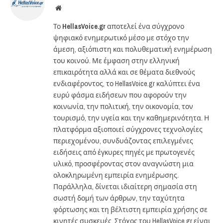
Website
Το
HellasVoice.gr
αποτελεί ένα σύγχρονο
ψηφιακό ενημερωτικό μέσο με στόχο την
άμεση, αξιόπιστη και πολυθεματική ενημέρωση
του κοινού. Με έμφαση στην ελληνική
επικαιρότητα αλλά και σε θέματα διεθνούς
ενδιαφέροντος, το HellasVoice.gr καλύπτει ένα
ευρύ φάσμα ειδήσεων που αφορούν την
κοινωνία, την πολιτική, την οικονομία, τον
τουρισμό, την υγεία και την καθημερινότητα. Η
πλατφόρμα αξιοποιεί σύγχρονες τεχνολογίες
περιεχομένου, συνδυάζοντας επιλεγμένες
ειδήσεις από έγκυρες πηγές με πρωτογενές
υλικό, προσφέροντας στον αναγνώστη μια
ολοκληρωμένη εμπειρία ενημέρωσης.
Παράλληλα, δίνεται ιδιαίτερη σημασία στη
σωστή δομή των άρθρων, την ταχύτητα
φόρτωσης και τη βέλτιστη εμπειρία χρήσης σε
κινητές συσκευές. Στόχος του HellasVoice.gr είναι