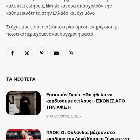
καλύπτει ειδήσεις, lifestyle και όσα απασχολούν την
καθημερινότητα στην Ελλάδα και όχι μόνο.
Στόχος μας είναι η αξιόπιστη και άμεση ενημέρωση με
ποιοτικό περιεχόμενο και σύγχρονη ματιά.
Facebook
X
Pinterest
YouTube
WhatsApp
(Twitter)
ΤΑ ΝΕΟΤΕΡΑ
Ραϊκουάν Γκρέι: «Θα ήθελα να
κερδίσουμε τίτλους»-ΕΙΚΟΝΕΣ ΑΠΟ
ΤΗΝ ΑΦΙΞΗ
9 Αυγούστου, 2026
ΠΑΟΚ: Οι Ολλανδοί βάζουν στο
«κάδρο» τον Δανό Κάσπερ Τένγκστεντ