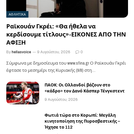
ΑΘΛΗΤΙΚΑ
Ραϊκουάν Γκρέι: «Θα ήθελα να
κερδίσουμε τίτλους»-ΕΙΚΟΝΕΣ ΑΠΟ ΤΗΝ
ΑΦΙΞΗ
By
hellasvoice
9 Αυγούστου, 2026
0
Σύμφωνα με δημοσίευμα του www.sfina.gr Ο Ραϊκουάν Γκρέι
έφτασε το μεσημέρι της Κυριακής (9/8) στη…
ΠΑΟΚ: Οι Ολλανδοί βάζουν στο
«κάδρο» τον Δανό Κάσπερ Τένγκστεντ
9 Αυγούστου, 2026
Φωτιά τώρα στο Κορωπί: Μεγάλη
κινητοποίηση της Πυροσβεστικής –
Ήχησε το 112