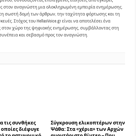
ας στον αναγνώστη μια ολοκληρωμένη εμπειρία ενημέρωσης.
στη σωστή δομή των άρθρων, την ταχύτητα φόρτωσης και τη
ευές. Στόχος του HellasVoice.gr είναι να αποτελέσει ένα
ς στον χώρο της ψηφιακής ενημέρωσης, συμβάλλοντας στη
συνέπεια και σεβασμό προς τον αναγνώστη.
ια τις συνθήκες
Σύγκρουση ελικοπτέρων στην
 οποίες διέφυγε
Ψάθα: Στα «χέρια» των Αρχών
πό το αστυνομικό
αμοντάριστο βίντεο – Που