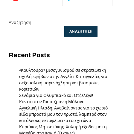
Αναζήτηση
ΑΝΑΖΉΤΗΣΗ
Recent Posts
«Κουλτούρα» μισογυνισμού σε στρατιωτική
σχολή εφήβων στην Αγγλία: Καταγγελίες για
σεξουαλική παρενόχληση και βιασμούς
κοριτσιών
Σενάρια για Ολυμπιακό και Οτζελέγε!
e
Κοντά στον Γουάιζμαν η Μάλαγα!
Αγγελική Ηλιάδη: Ανεβαίνοντας για το χωριό
είδα μπροστά μου τον Χριστό, λαμπερό στον
κατάλευκο, εκτυφλωτικό του χιτώνα
Κυριάκος Μητσοτάκης: Χαλαρή έξοδος με τη
Μαρέβα στα Χανιά (Εικόνες)