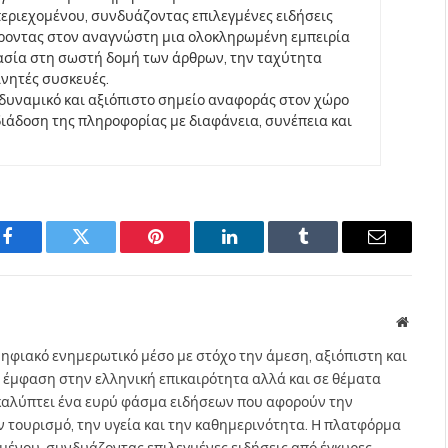
περιεχομένου, συνδυάζοντας επιλεγμένες ειδήσεις
έροντας στον αναγνώστη μια ολοκληρωμένη εμπειρία
ασία στη σωστή δομή των άρθρων, την ταχύτητα
ινητές συσκευές.
να δυναμικό και αξιόπιστο σημείο αναφοράς στον χώρο
άδοση της πληροφορίας με διαφάνεια, συνέπεια και
Facebook
Twitter
Pinterest
LinkedIn
Tumblr
Email
Websit
ηφιακό ενημερωτικό μέσο με στόχο την άμεση, αξιόπιστη και
 έμφαση στην ελληνική επικαιρότητα αλλά και σε θέματα
gr καλύπτει ένα ευρύ φάσμα ειδήσεων που αφορούν την
τον τουρισμό, την υγεία και την καθημερινότητα. Η πλατφόρμα
ομένου, συνδυάζοντας επιλεγμένες ειδήσεις από έγκυρες