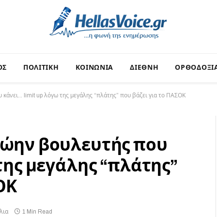
ΟΣ
ΠΟΛΙΤΙΚΗ
ΚΟΙΝΩΝΙΑ
ΔΙΕΘΝΗ
ΟΡΘΟΔΟΞΙ
κάνει… limit up λόγω της μεγάλης “πλάτης” που βάζει για το ΠΑΣΟΚ
ρώην βουλευτής που
 της μεγάλης “πλάτης”
ΟΚ
λια
1 Min Read