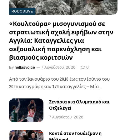
RODOSLIVE
«Κουλτούρα» μισογυνισμού σε
στρατιωτική σχολή εφήβων στην
Αγγλία: Καταγγελίες για
σεξουαλική παρενόχληση και
βιασμούς κοριτσιών
By
hellasvoice
7 Αυγούστου, 2026
0
Από τον Ιανουάριο του 2018 έως τον Ιούνιο του
2025 καταγράφηκαν 176 καταγγελίες – Μία…
Σενάρια για Ολυμπιακό και
Οτζελέγε!
7 Αυγούστου, 2026
Κοντά στον Γουάιζμαν η
Μάλαγα!