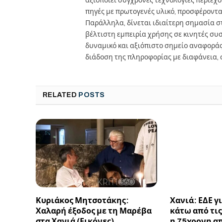
πηγές με πρωτογενές υλικό, προσφέροντ
Παράλληλα, δίνεται ιδιαίτερη σημασία 
βέλτιστη εμπειρία χρήσης σε κινητές συσκ
δυναμικό και αξιόπιστο σημείο αναφορά
διάδοση της πληροφορίας με διαφάνεια, 
RELATED
POSTS
Κυριάκος Μητσοτάκης:
Χανιά: ΕΔΕ γ
Χαλαρή έξοδος με τη Μαρέβα
κάτω από τις
στα Χανιά (Εικόνες)
η 75χρονη α