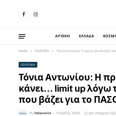
Facebook
Instagram
ΑΡΧΙΚΗ
ΕΛΛΑΔΑ
ΚΟΣΜ
»
»
Home
ΠΟΛΙΤΙΚΗ
Τόνια Αντωνίου: Η πρώην βουλευτής που 
ΠΟΛΙΤΙΚΗ
Τόνια Αντωνίου: Η π
κάνει… limit up λόγω
που βάζει για το ΠΑΣ
By
hellasvoice
5 Ιουλίου, 2026
Δεν υπάρχουν Σχό