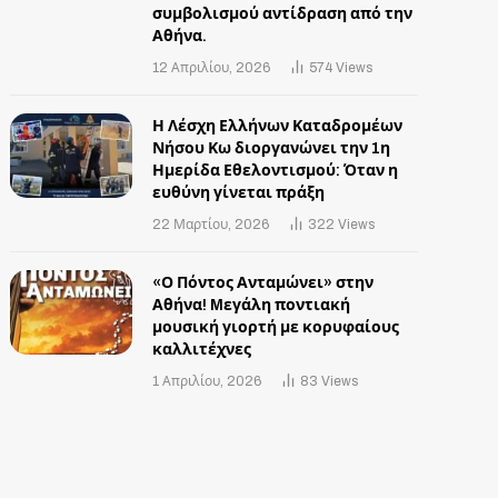
συμβολισμού αντίδραση από την
Αθήνα.
12 Απριλίου, 2026
574
Views
Η Λέσχη Ελλήνων Καταδρομέων
Νήσου Κω διοργανώνει την 1η
Ημερίδα Εθελοντισμού: Όταν η
ευθύνη γίνεται πράξη
22 Μαρτίου, 2026
322
Views
«Ο Πόντος Ανταμώνει» στην
Αθήνα! Mεγάλη ποντιακή
μουσική γιορτή με κορυφαίους
καλλιτέχνες
1 Απριλίου, 2026
83
Views