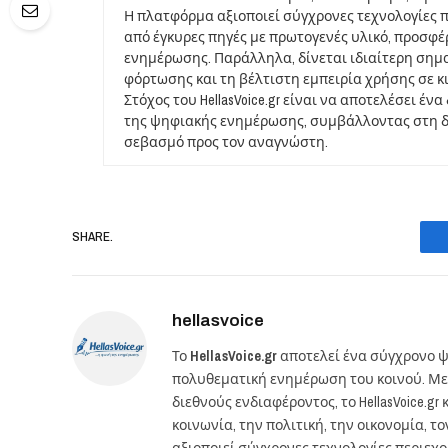
Η πλατφόρμα αξιοποιεί σύγχρονες τεχνολογίες 
από έγκυρες πηγές με πρωτογενές υλικό, προσφ
ενημέρωσης. Παράλληλα, δίνεται ιδιαίτερη σημ
φόρτωσης και τη βέλτιστη εμπειρία χρήσης σε κ
Στόχος του HellasVoice.gr είναι να αποτελέσει έ
της ψηφιακής ενημέρωσης, συμβάλλοντας στη δι
σεβασμό προς τον αναγνώστη.
SHARE.
hellasvoice
Το
HellasVoice.gr
αποτελεί ένα σύγχρονο ψ
πολυθεματική ενημέρωση του κοινού. Με
διεθνούς ενδιαφέροντος, το HellasVoice.
κοινωνία, την πολιτική, την οικονομία, 
αξιοποιεί σύγχρονες τεχνολογίες περιεχ