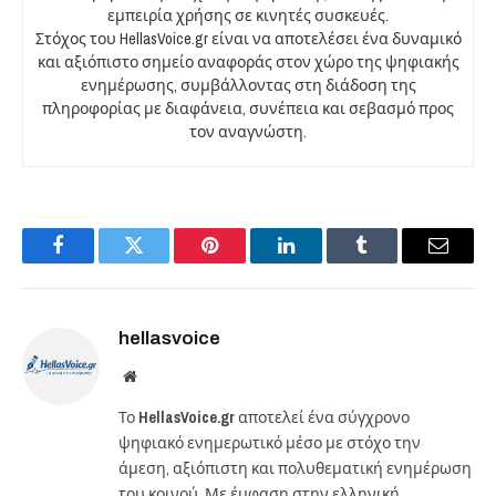
εμπειρία χρήσης σε κινητές συσκευές.
Στόχος του HellasVoice.gr είναι να αποτελέσει ένα δυναμικό
και αξιόπιστο σημείο αναφοράς στον χώρο της ψηφιακής
ενημέρωσης, συμβάλλοντας στη διάδοση της
πληροφορίας με διαφάνεια, συνέπεια και σεβασμό προς
τον αναγνώστη.
Facebook
Twitter
Pinterest
LinkedIn
Tumblr
Email
hellasvoice
Website
Το
HellasVoice.gr
αποτελεί ένα σύγχρονο
ψηφιακό ενημερωτικό μέσο με στόχο την
άμεση, αξιόπιστη και πολυθεματική ενημέρωση
του κοινού. Με έμφαση στην ελληνική