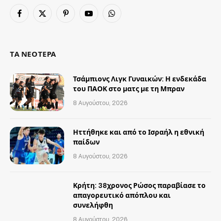
Facebook
X
Pinterest
YouTube
WhatsApp
(Twitter)
ΤΑ ΝΕΟΤΕΡΑ
Τσάμπιονς Λιγκ Γυναικών: Η ενδεκάδα
του ΠΑΟΚ στο ματς με τη Μπραν
8 Αυγούστου, 2026
Ηττήθηκε και από το Ισραήλ η εθνική
παίδων
8 Αυγούστου, 2026
Κρήτη: 38χρονος Ρώσος παραβίασε το
απαγορευτικό απόπλου και
συνελήφθη
8 Αυγούστου, 2026