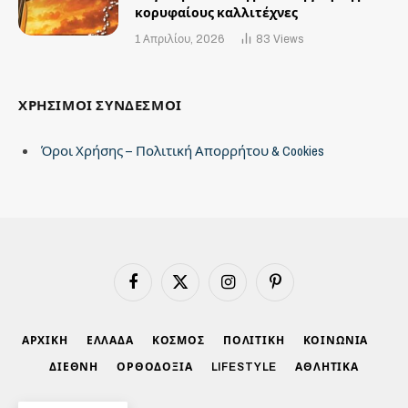
κορυφαίους καλλιτέχνες
1 Απριλίου, 2026
83
Views
ΧΡΗΣΙΜΟΙ ΣΥΝΔΕΣΜΟΙ
Όροι Χρήσης – Πολιτική Απορρήτου & Cookies
Facebook
X
Instagram
Pinterest
(Twitter)
ΑΡΧΙΚΗ
ΕΛΛΑΔΑ
ΚΟΣΜΟΣ
ΠΟΛΙΤΙΚΗ
ΚΟΙΝΩΝΙΑ
ΔΙΕΘΝΗ
ΟΡΘΟΔΟΞΙΑ
LIFESTYLE
ΑΘΛΗΤΙΚΑ