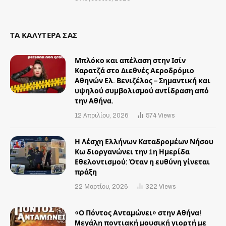
ΤΑ ΚΑΛΥΤΕΡΑ ΣΑΣ
Μπλόκο και απέλαση στην Ισίν
Καρατζά στο Διεθνές Αεροδρόμιο
Αθηνών Ελ. Βενιζέλος – Σημαντική και
υψηλού συμβολισμού αντίδραση από
την Αθήνα.
12 Απριλίου, 2026
574
Views
Η Λέσχη Ελλήνων Καταδρομέων Νήσου
Κω διοργανώνει την 1η Ημερίδα
Εθελοντισμού: Όταν η ευθύνη γίνεται
πράξη
22 Μαρτίου, 2026
322
Views
«Ο Πόντος Ανταμώνει» στην Αθήνα!
Mεγάλη ποντιακή μουσική γιορτή με