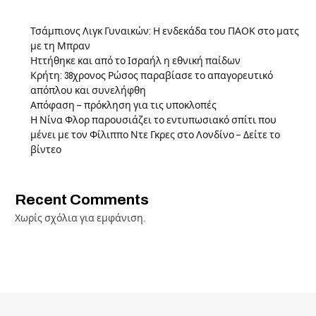
Τσάμπιονς Λιγκ Γυναικών: Η ενδεκάδα του ΠΑΟΚ στο ματς
με τη Μπραν
Ηττήθηκε και από το Ισραήλ η εθνική παίδων
Κρήτη: 38χρονος Ρώσος παραβίασε το απαγορευτικό
απόπλου και συνελήφθη
Απόφαση – πρόκληση για τις υποκλοπές
Η Νίνα Φλορ παρουσιάζει το εντυπωσιακό σπίτι που
μένει με τον Φίλιππο Ντε Γκρες στο Λονδίνο – Δείτε το
βίντεο
Recent Comments
Χωρίς σχόλια για εμφάνιση.