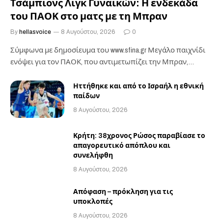
Τσάμπιονς Λιγκ Γυναικών: Η ενδεκάδα
του ΠΑΟΚ στο ματς με τη Μπραν
By
hellasvoice
8 Αυγούστου, 2026
0
Σύμφωνα με δημοσίευμα του www.sfina.gr Μεγάλο παιχνίδι
ενόψει για τον ΠΑΟΚ, που αντιμετωπίζει την Μπραν,…
Ηττήθηκε και από το Ισραήλ η εθνική
παίδων
8 Αυγούστου, 2026
Κρήτη: 38χρονος Ρώσος παραβίασε το
απαγορευτικό απόπλου και
συνελήφθη
8 Αυγούστου, 2026
Απόφαση – πρόκληση για τις
υποκλοπές
8 Αυγούστου, 2026