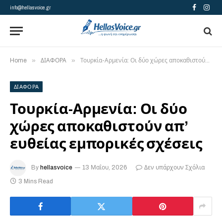
info@hellasvoice.gr
Facebook
Insta
»
»
Home
ΔΙΑΦΟΡΑ
Τουρκία-Αρμενία: Οι δύο χώρες αποκαθιστούν απ’ ευθείας εμπορικές σχέσεις
ΔΙΑΦΟΡΑ
Τουρκία-Αρμενία: Οι δύο
χώρες αποκαθιστούν απ’
ευθείας εμπορικές σχέσεις
By
hellasvoice
13 Μαΐου, 2026
Δεν υπάρχουν Σχόλια
3 Mins Read