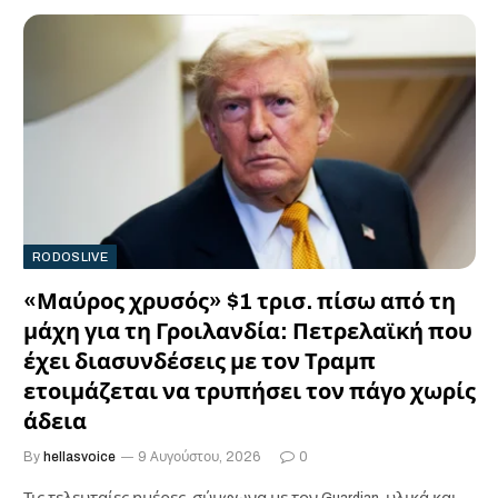
RODOSLIVE
«Μαύρος χρυσός» $1 τρισ. πίσω από τη
μάχη για τη Γροιλανδία: Πετρελαϊκή που
έχει διασυνδέσεις με τον Τραμπ
ετοιμάζεται να τρυπήσει τον πάγο χωρίς
άδεια
By
hellasvoice
9 Αυγούστου, 2026
0
Τις τελευταίες ημέρες, σύμφωνα με τον Guardian, υλικά και