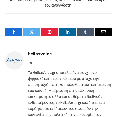
τον αναγνώστη.
Facebook
Twitter
Pinterest
LinkedIn
Tumblr
Email
hellasvoice
Website
Το
HellasVoice.gr
αποτελεί ένα σύγχρονο
ψηφιακό ενημερωτικό μέσο με στόχο την
άμεση, αξιόπιστη και πολυθεματική ενημέρωση
του κοινού. Με έμφαση στην ελληνική
επικαιρότητα αλλά και σε θέματα διεθνούς
ενδιαφέροντος, το HellasVoice.gr καλύπτει ένα
ευρύ φάσμα ειδήσεων που αφορούν την
κοινωνία, την πολιτική, την οικονομία, τον