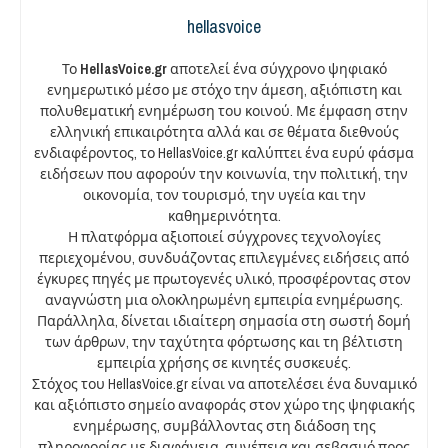
hellasvoice
Το
HellasVoice.gr
αποτελεί ένα σύγχρονο ψηφιακό
ενημερωτικό μέσο με στόχο την άμεση, αξιόπιστη και
πολυθεματική ενημέρωση του κοινού. Με έμφαση στην
ελληνική επικαιρότητα αλλά και σε θέματα διεθνούς
ενδιαφέροντος, το HellasVoice.gr καλύπτει ένα ευρύ φάσμα
ειδήσεων που αφορούν την κοινωνία, την πολιτική, την
οικονομία, τον τουρισμό, την υγεία και την
καθημερινότητα.
Η πλατφόρμα αξιοποιεί σύγχρονες τεχνολογίες
περιεχομένου, συνδυάζοντας επιλεγμένες ειδήσεις από
έγκυρες πηγές με πρωτογενές υλικό, προσφέροντας στον
αναγνώστη μια ολοκληρωμένη εμπειρία ενημέρωσης.
Παράλληλα, δίνεται ιδιαίτερη σημασία στη σωστή δομή
των άρθρων, την ταχύτητα φόρτωσης και τη βέλτιστη
εμπειρία χρήσης σε κινητές συσκευές.
Στόχος του HellasVoice.gr είναι να αποτελέσει ένα δυναμικό
και αξιόπιστο σημείο αναφοράς στον χώρο της ψηφιακής
ενημέρωσης, συμβάλλοντας στη διάδοση της
πληροφορίας με διαφάνεια, συνέπεια και σεβασμό προς