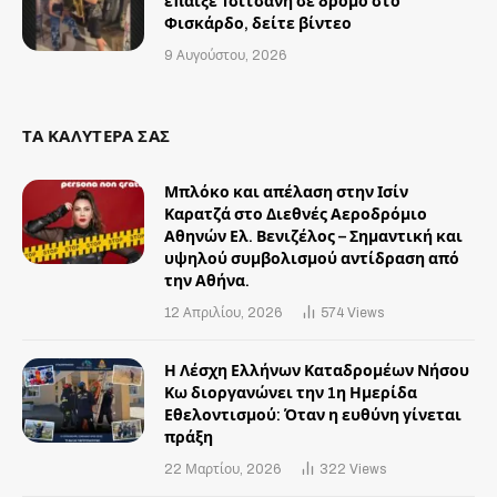
έπαιξε Τσιτσάνη σε δρόμο στο
Φισκάρδο, δείτε βίντεο
9 Αυγούστου, 2026
ΤΑ ΚΑΛΥΤΕΡΑ ΣΑΣ
Μπλόκο και απέλαση στην Ισίν
Καρατζά στο Διεθνές Αεροδρόμιο
Αθηνών Ελ. Βενιζέλος – Σημαντική και
υψηλού συμβολισμού αντίδραση από
την Αθήνα.
12 Απριλίου, 2026
574
Views
Η Λέσχη Ελλήνων Καταδρομέων Νήσου
Κω διοργανώνει την 1η Ημερίδα
Εθελοντισμού: Όταν η ευθύνη γίνεται
πράξη
22 Μαρτίου, 2026
322
Views