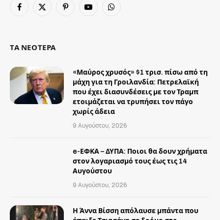
Facebook
X
Pinterest
YouTube
WhatsApp
(Twitter)
ΤΑ ΝΕΟΤΕΡΑ
«Μαύρος χρυσός» $1 τρισ. πίσω από τη
μάχη για τη Γροιλανδία: Πετρελαϊκή
που έχει διασυνδέσεις με τον Τραμπ
ετοιμάζεται να τρυπήσει τον πάγο
χωρίς άδεια
9 Αυγούστου, 2026
e-ΕΦΚΑ – ΔΥΠΑ: Ποιοι θα δουν χρήματα
στον λογαριασμό τους έως τις 14
Αυγούστου
9 Αυγούστου, 2026
Η Άννα Βίσση απόλαυσε μπάντα που