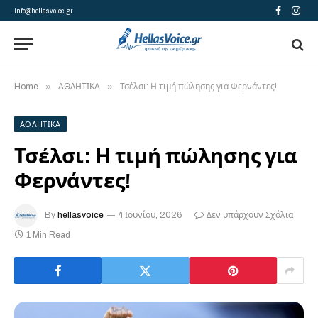
info@hellasvoice.gr
Facebook
Insta
»
»
Home
ΑΘΛΗΤΙΚΑ
Τσέλσι: Η τιμή πώλησης για Φερνάντες!
ΑΘΛΗΤΙΚΑ
Τσέλσι: Η τιμή πώλησης για
Φερνάντες!
By
hellasvoice
4 Ιουνίου, 2026
Δεν υπάρχουν Σχόλια
1 Min Read