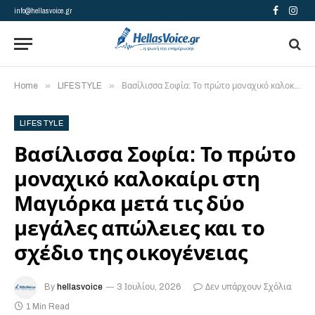
info@hellasvoice.gr
Facebook
Insta
»
»
Home
LIFESTYLE
Βασίλισσα Σοφία: Το πρώτο μοναχικό καλοκαίρι στη Μαγιόρκα μετά τις δύο μεγάλες απώλειες και το σχέδιο της οικογένειας
LIFESTYLE
Βασίλισσα Σοφία: Το πρώτο
μοναχικό καλοκαίρι στη
Μαγιόρκα μετά τις δύο
μεγάλες απώλειες και το
σχέδιο της οικογένειας
By
hellasvoice
3 Ιουλίου, 2026
Δεν υπάρχουν Σχόλια
1 Min Read