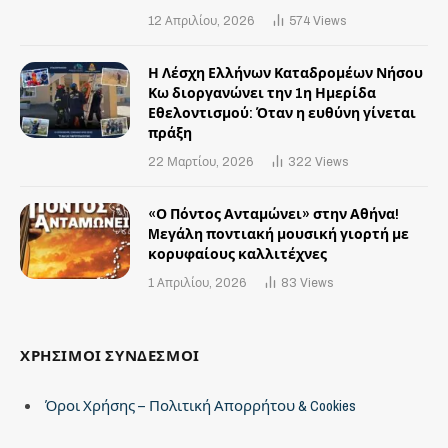
12 Απριλίου, 2026
574
Views
Η Λέσχη Ελλήνων Καταδρομέων Νήσου
Κω διοργανώνει την 1η Ημερίδα
Εθελοντισμού: Όταν η ευθύνη γίνεται
πράξη
22 Μαρτίου, 2026
322
Views
«Ο Πόντος Ανταμώνει» στην Αθήνα!
Mεγάλη ποντιακή μουσική γιορτή με
κορυφαίους καλλιτέχνες
1 Απριλίου, 2026
83
Views
ΧΡΗΣΙΜΟΙ ΣΥΝΔΕΣΜΟΙ
Όροι Χρήσης – Πολιτική Απορρήτου & Cookies