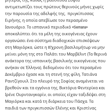
μητέρας της, καθώς η βασίλισσα Σοφία
αντιμετωπίζει τους πρώτους θερινούς μήνες χωρίς
την παρουσία της αδελφής της, πριγκίπισσας
Ειρήνης, η οποία απεβίωσε τον περασμένο
Ιανουάριο. Το ισπανικό περιοδικό «Semana»
αποκαλύπτει ότι τα μέλη της οικογένειας έχουν
οργανώσει ένα σύστημα διαδοχικών επισκέψεων
στη Μαγιόρκα, ώστε η 87χρονη βασιλομήτωρ να μην
μείνει μόνη της στο Παλάτι του Μαρβέλντ (Τα θερινά
ανάκτορα της ισπανικής βασιλικής οικογένειας που
ανήκαν σε Έλληνα), δεδομένου ότι τον περασμένο
Δεκέμβριο έχασε και τη στενή της φίλη, Τατιάνα
Ραντζίγουιλ. Στο πλευρό της Σοφίας αναμένεται να
βρεθούν και τα εγγόνια της, Βικτόρια Φεντερίκα και
Ιρένε Ουρντανγκαρίν, οι οποίες είχαν ταξιδέψει στη
Μαγιόρκα και κατά τη διάρκεια του Πάσχα. Τα
παιδιά των πριγκιπισσών Ελένης και Κριστίνας