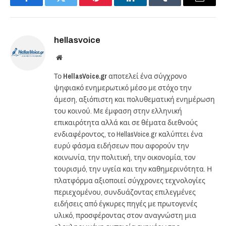
Facebook
Twitter
Pinterest
LinkedIn
Tumblr
Email
hellasvoice
Website
Το
HellasVoice.gr
αποτελεί ένα σύγχρονο
ψηφιακό ενημερωτικό μέσο με στόχο την
άμεση, αξιόπιστη και πολυθεματική ενημέρωση
του κοινού. Με έμφαση στην ελληνική
επικαιρότητα αλλά και σε θέματα διεθνούς
ενδιαφέροντος, το HellasVoice.gr καλύπτει ένα
ευρύ φάσμα ειδήσεων που αφορούν την
κοινωνία, την πολιτική, την οικονομία, τον
τουρισμό, την υγεία και την καθημερινότητα. Η
πλατφόρμα αξιοποιεί σύγχρονες τεχνολογίες
περιεχομένου, συνδυάζοντας επιλεγμένες
ειδήσεις από έγκυρες πηγές με πρωτογενές
υλικό, προσφέροντας στον αναγνώστη μια