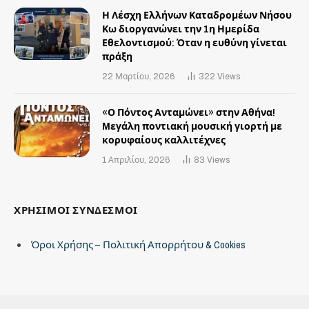
Η Λέσχη Ελλήνων Καταδρομέων Νήσου
Κω διοργανώνει την 1η Ημερίδα
Εθελοντισμού: Όταν η ευθύνη γίνεται
πράξη
22 Μαρτίου, 2026
322
Views
«Ο Πόντος Ανταμώνει» στην Αθήνα!
Mεγάλη ποντιακή μουσική γιορτή με
κορυφαίους καλλιτέχνες
1 Απριλίου, 2026
83
Views
ΧΡΗΣΙΜΟΙ ΣΥΝΔΕΣΜΟΙ
Όροι Χρήσης – Πολιτική Απορρήτου & Cookies