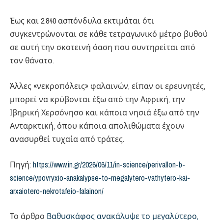
Έως και 2.840 ασπόνδυλα εκτιμάται ότι
συγκεντρώνονται σε κάθε τετραγωνικό μέτρο βυθού
σε αυτή την σκοτεινή όαση που συντηρείται από
τον θάνατο.
Άλλες «νεκροπόλεις» φαλαινών, είπαν οι ερευνητές,
μπορεί να κρύβονται έξω από την Αφρική, την
Ιβηρική Χερσόνησο και κάποια νησιά έξω από την
Ανταρκτική, όπου κάποια απολιθώματα έχουν
ανασυρθεί τυχαία από τράτες.
Πηγή:
https://www.in.gr/2026/06/11/in-science/perivallon-b-
science/ypovryxio-anakalypse-to-megalytero-vathytero-kai-
arxaiotero-nekrotafeio-falainon/
Το άρθρο
Βαθυσκάφος ανακάλυψε το μεγαλύτερο,