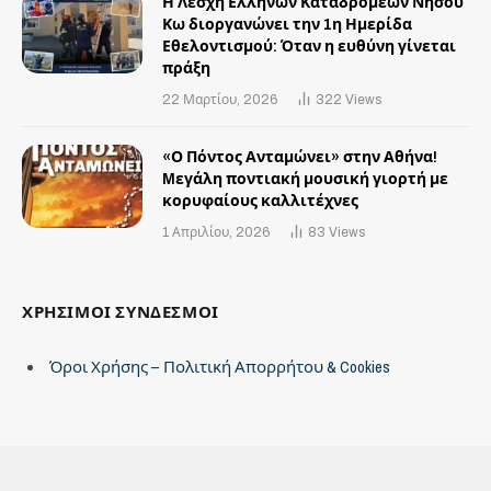
Η Λέσχη Ελλήνων Καταδρομέων Νήσου
Κω διοργανώνει την 1η Ημερίδα
Εθελοντισμού: Όταν η ευθύνη γίνεται
πράξη
22 Μαρτίου, 2026
322
Views
«Ο Πόντος Ανταμώνει» στην Αθήνα!
Mεγάλη ποντιακή μουσική γιορτή με
κορυφαίους καλλιτέχνες
1 Απριλίου, 2026
83
Views
ΧΡΗΣΙΜΟΙ ΣΥΝΔΕΣΜΟΙ
Όροι Χρήσης – Πολιτική Απορρήτου & Cookies