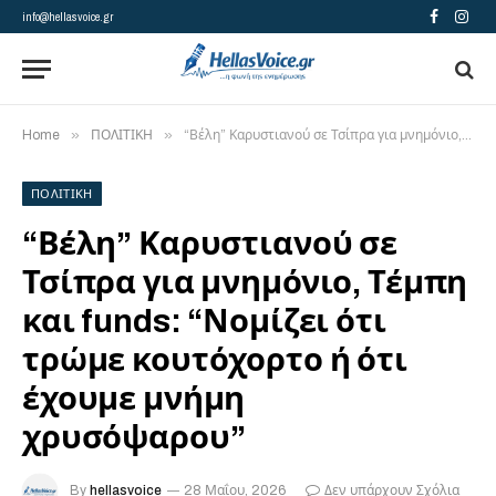
info@hellasvoice.gr
Facebook
Insta
»
»
Home
ΠΟΛΙΤΙΚΗ
“Βέλη” Καρυστιανού σε Τσίπρα για μνημόνιο, Τέμπη και funds: “Νομίζει ότι τρώμε κουτόχορτο ή ότι έχουμε μνήμη χρυσόψαρου”
ΠΟΛΙΤΙΚΗ
“Βέλη” Καρυστιανού σε
Τσίπρα για μνημόνιο, Τέμπη
και funds: “Νομίζει ότι
τρώμε κουτόχορτο ή ότι
έχουμε μνήμη
χρυσόψαρου”
By
hellasvoice
28 Μαΐου, 2026
Δεν υπάρχουν Σχόλια