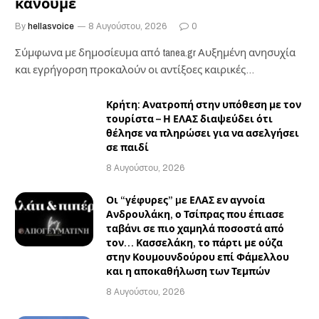
κάνουμε
By
hellasvoice
8 Αυγούστου, 2026
0
Σύμφωνα με δημοσίευμα από tanea.gr Αυξημένη ανησυχία
και εγρήγορση προκαλούν οι αντίξοες καιρικές
επιχειρησιακές συνθήκες…
Κρήτη: Ανατροπή στην υπόθεση με τον
τουρίστα – Η ΕΛΑΣ διαψεύδει ότι
θέλησε να πληρώσει για να ασελγήσει
σε παιδί
8 Αυγούστου, 2026
Οι “γέφυρες” µε ΕΛΑΣ εν αγνοία
Ανδρουλάκη, ο Τσίπρας που έπιασε
ταβάνι σε πιο χαμηλά ποσοστά από
τον… Κασσελάκη, το πάρτι με ούζα
στην Κουμουνδούρου επί Φάμελλου
και η αποκαθήλωση των Τεμπών
8 Αυγούστου, 2026