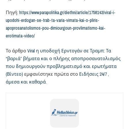
Πηγή:
https://www.parapolitika.gr/diethni/article/1758143/viral-i-
upodohi-erdogan-se-trab-ta-varia-vimata-kai-o-pliris-
apoprosanatolismos-pou-dimiourgoun-provlimatismo-kai-
erotimata-video/
Το άρθρο
Viral η υποδοχή Ερντογάν σε Τραμπ: Τα
“βαριά” βήματα και ο πλήρης αποπροσανατολισμός
που δημιουργούν προβληματισμό και ερωτήματα
(Βίντεο)
εμφανίστηκε πρώτα στο
Ειδήσεις 24/7 ,
άμεσα και καθαρά
.