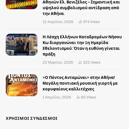
Αθηνών Ελ. Βενιζέλος – Σημαντική και
υψηλού συμβολισμού αντίδραση από
την Αθήνα.
12 Απριλίου, 2026
574
Views
Η Λέσχη Ελλήνων Καταδρομέων Νήσου
Κω διοργανώνει την 1η Ημερίδα
Εθελοντισμού: Όταν η ευθύνη γίνεται
πράξη
22 Μαρτίου, 2026
322
Views
«Ο Πόντος Ανταμώνει» στην Αθήνα!
Mεγάλη ποντιακή μουσική γιορτή με
κορυφαίους καλλιτέχνες
1 Απριλίου, 2026
83
Views
ΧΡΗΣΙΜΟΙ ΣΥΝΔΕΣΜΟΙ