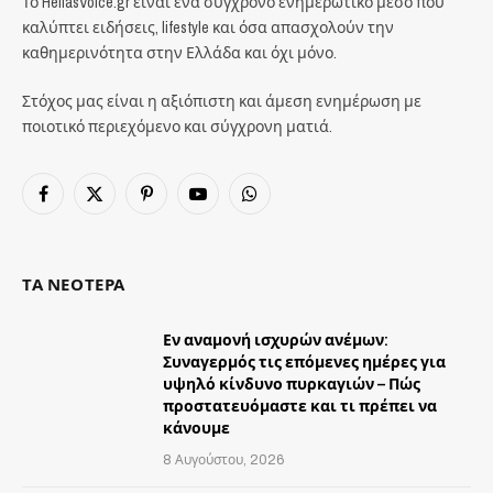
Το HellasVoice.gr είναι ένα σύγχρονο ενημερωτικό μέσο που
καλύπτει ειδήσεις, lifestyle και όσα απασχολούν την
καθημερινότητα στην Ελλάδα και όχι μόνο.
Στόχος μας είναι η αξιόπιστη και άμεση ενημέρωση με
ποιοτικό περιεχόμενο και σύγχρονη ματιά.
Facebook
X
Pinterest
YouTube
WhatsApp
(Twitter)
ΤΑ ΝΕΟΤΕΡΑ
Εν αναμονή ισχυρών ανέμων:
Συναγερμός τις επόμενες ημέρες για
υψηλό κίνδυνο πυρκαγιών – Πώς
προστατευόμαστε και τι πρέπει να
κάνουμε
8 Αυγούστου, 2026