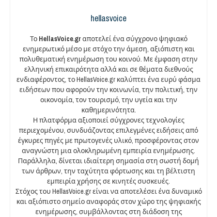
hellasvoice
Το
HellasVoice.gr
αποτελεί ένα σύγχρονο ψηφιακό
ενημερωτικό μέσο με στόχο την άμεση, αξιόπιστη και
πολυθεματική ενημέρωση του κοινού. Με έμφαση στην
ελληνική επικαιρότητα αλλά και σε θέματα διεθνούς
ενδιαφέροντος, το HellasVoice.gr καλύπτει ένα ευρύ φάσμα
ειδήσεων που αφορούν την κοινωνία, την πολιτική, την
οικονομία, τον τουρισμό, την υγεία και την
καθημερινότητα.
Η πλατφόρμα αξιοποιεί σύγχρονες τεχνολογίες
περιεχομένου, συνδυάζοντας επιλεγμένες ειδήσεις από
έγκυρες πηγές με πρωτογενές υλικό, προσφέροντας στον
αναγνώστη μια ολοκληρωμένη εμπειρία ενημέρωσης.
Παράλληλα, δίνεται ιδιαίτερη σημασία στη σωστή δομή
των άρθρων, την ταχύτητα φόρτωσης και τη βέλτιστη
εμπειρία χρήσης σε κινητές συσκευές.
Στόχος του HellasVoice.gr είναι να αποτελέσει ένα δυναμικό
και αξιόπιστο σημείο αναφοράς στον χώρο της ψηφιακής
ενημέρωσης, συμβάλλοντας στη διάδοση της