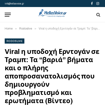
info@hellasvoice.gr
Facebook
Insta
»
»
Home
Rodoslive
Viral η υποδοχή Ερντογάν σε Τραμπ: Τα “βαριά” βήματα και ο πλήρης αποπροσανατολισμός που δημιουργούν προβληματισμό και ερωτήματα (Βίντεο)
RODOSLIVE
Viral η υποδοχή Ερντογάν σε
Τραμπ: Τα “βαριά” βήματα
και ο πλήρης
αποπροσανατολισμός που
δημιουργούν
προβληματισμό και
ερωτήματα (Βίντεο)