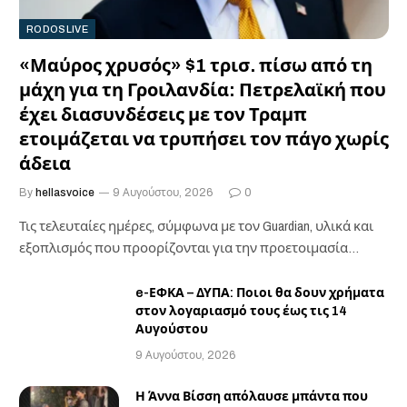
RODOSLIVE
«Μαύρος χρυσός» $1 τρισ. πίσω από τη
μάχη για τη Γροιλανδία: Πετρελαϊκή που
έχει διασυνδέσεις με τον Τραμπ
ετοιμάζεται να τρυπήσει τον πάγο χωρίς
άδεια
By
hellasvoice
9 Αυγούστου, 2026
0
Τις τελευταίες ημέρες, σύμφωνα με τον Guardian, υλικά και
εξοπλισμός που προορίζονται για την προετοιμασία…
e-ΕΦΚΑ – ΔΥΠΑ: Ποιοι θα δουν χρήματα
στον λογαριασμό τους έως τις 14
Αυγούστου
9 Αυγούστου, 2026
Η Άννα Βίσση απόλαυσε μπάντα που