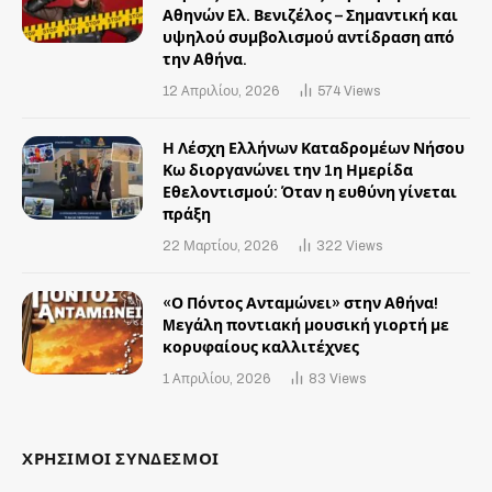
Αθηνών Ελ. Βενιζέλος – Σημαντική και
υψηλού συμβολισμού αντίδραση από
την Αθήνα.
12 Απριλίου, 2026
574
Views
Η Λέσχη Ελλήνων Καταδρομέων Νήσου
Κω διοργανώνει την 1η Ημερίδα
Εθελοντισμού: Όταν η ευθύνη γίνεται
πράξη
22 Μαρτίου, 2026
322
Views
«Ο Πόντος Ανταμώνει» στην Αθήνα!
Mεγάλη ποντιακή μουσική γιορτή με
κορυφαίους καλλιτέχνες
1 Απριλίου, 2026
83
Views
ΧΡΗΣΙΜΟΙ ΣΥΝΔΕΣΜΟΙ