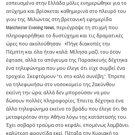
εσπευσμένα στην Ελλάδα μόλις ενημερώθηκε για το
ατύχημα και βρίσκεται καθημερινά στο πλευρό του
γιου της. Μιλώντας στη βρετανική εφημερίδα
Manchester Evening News, περιέγραψε τη στιγμή που
πληροφορήθηκε το δυστύχημα και τις δραματικές
ώρες που ακολούθησαν. «Πήγε διακοπές την
Πέμπτη και όλα ήταν καλά. Μίλησα μαζί του όταν
έφτασε, αλλά το απόγευμα της Παρασκευής δέχτηκα
ένα τηλεφώνημα που μου έλεγε ότι είχε συμβεί ένα
τροχαίο. Σκεφτόμουν “τι στο καλό συνέβη;”. Έπρεπε
να τηλεφωνήσω στο νοσοκομείο της Ζακύνθου
εκείνη την ώρα, αλλά δεν μπορούσαν να μου
δώσουν πολλές πληροφορίες. Έπειτα, δέχτηκα ένα
άλλο τηλεφώνημα εκείνο το βράδυ που έλεγε ότι θα
μεταφερόταν στην Αθήνα λόγω της κατάστασής του.
Έχει σοβαρό τραύμα στο κεφάλι, επομένως λαμβάνει
καλύτερη φροντίδα εκεί. Πέταξα την Κυριακή το