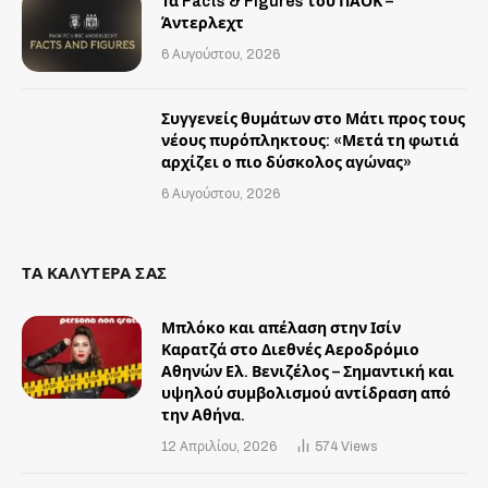
Τα Facts & Figures του ΠΑΟΚ –
Άντερλεχτ
6 Αυγούστου, 2026
Συγγενείς θυμάτων στο Μάτι προς τους
νέους πυρόπληκτους: «Μετά τη φωτιά
αρχίζει ο πιο δύσκολος αγώνας»
6 Αυγούστου, 2026
ΤΑ ΚΑΛΥΤΕΡΑ ΣΑΣ
Μπλόκο και απέλαση στην Ισίν
Καρατζά στο Διεθνές Αεροδρόμιο
Αθηνών Ελ. Βενιζέλος – Σημαντική και
υψηλού συμβολισμού αντίδραση από
την Αθήνα.
12 Απριλίου, 2026
574
Views