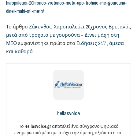
haropaleuei-20hronos-vretanos-meta-apo-trohaio-me-gourouna-
dinei-mahi-sti-meth/
Το άρθρο
Ζάκυνθος: Χαροπαλεύει 20χρονος Βρετανός
μετά από τροχαίο με γουρούνα – Δίνει μάχη στη
ΜΕΘ
εμφανίστηκε πρώτα στο
Ειδήσεις 24/7 , άμεσα
και καθαρά
.
hellasvoice
Το
HellasVoice.gr
αποτελεί ένα σύγχρονο ψηφιακό
ενημερωτικό μέσο με στόχο την άμεση, αξιόπιστη και