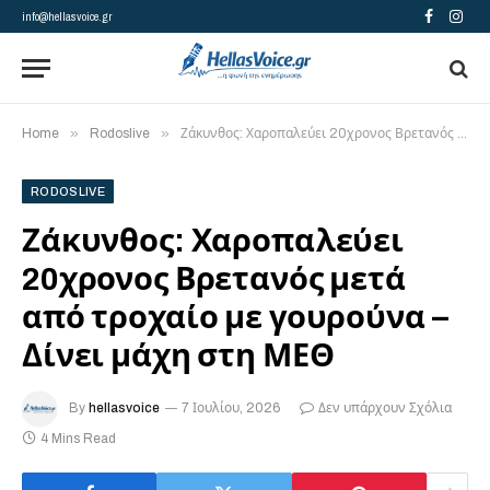
info@hellasvoice.gr
Facebook
Insta
»
»
Home
Rodoslive
Ζάκυνθος: Χαροπαλεύει 20χρονος Βρετανός μετά από τροχαίο με γουρούνα – Δίνει μάχη στη ΜΕΘ
RODOSLIVE
Ζάκυνθος: Χαροπαλεύει
20χρονος Βρετανός μετά
από τροχαίο με γουρούνα –
Δίνει μάχη στη ΜΕΘ
By
hellasvoice
7 Ιουλίου, 2026
Δεν υπάρχουν Σχόλια
4 Mins Read