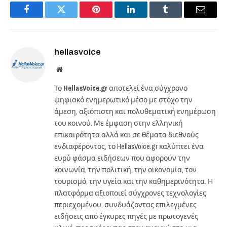
Facebook
Twitter
Pinterest
LinkedIn
Tumblr
Email
hellasvoice
Website
Το
HellasVoice.gr
αποτελεί ένα σύγχρονο
ψηφιακό ενημερωτικό μέσο με στόχο την
άμεση, αξιόπιστη και πολυθεματική ενημέρωση
του κοινού. Με έμφαση στην ελληνική
επικαιρότητα αλλά και σε θέματα διεθνούς
ενδιαφέροντος, το HellasVoice.gr καλύπτει ένα
ευρύ φάσμα ειδήσεων που αφορούν την
κοινωνία, την πολιτική, την οικονομία, τον
τουρισμό, την υγεία και την καθημερινότητα. Η
πλατφόρμα αξιοποιεί σύγχρονες τεχνολογίες
περιεχομένου, συνδυάζοντας επιλεγμένες
ειδήσεις από έγκυρες πηγές με πρωτογενές