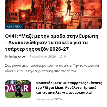
ΑΘΛΗΤΙΚΑ
ΟΦΗ: “Μαζί με την ομάδα στην Ευρώπη”
– Ανακοινώθηκαν τα πακέτα για τα
τσάρτερ της σεζόν 2026-27
By
hellasvoice
7 Αυγούστου, 2026
0
Σύμφωνα με δημοσίευμα του novasports.gr Την ευκαιρία να
γίνουν ένα με την ευρωπαϊκή αποστολή του…
Μουντιάλ 2026: Οι απόρρητες εκθέσεις
του FBI για Μέσι, Ρονάλντο, Εμπαπέ
και τις απειλές για τρομοκρατία!
7 Αυγούστου, 2026