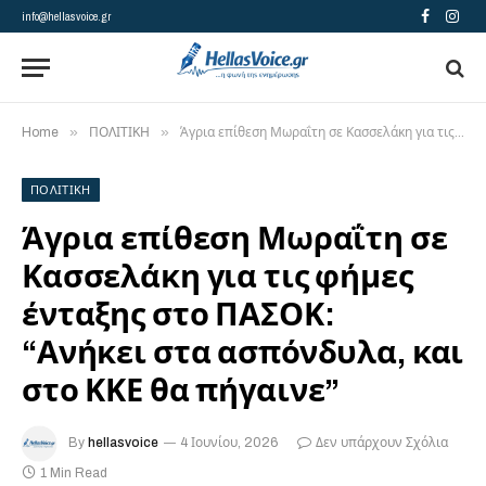
info@hellasvoice.gr
Facebook
Insta
»
»
Home
ΠΟΛΙΤΙΚΗ
Άγρια επίθεση Μωραΐτη σε Κασσελάκη για τις φήμες ένταξης στο ΠΑΣΟΚ: “Ανήκει στα ασπόνδυλα, και στο ΚΚΕ θα πήγαινε”
ΠΟΛΙΤΙΚΗ
Άγρια επίθεση Μωραΐτη σε
Κασσελάκη για τις φήμες
ένταξης στο ΠΑΣΟΚ:
“Ανήκει στα ασπόνδυλα, και
στο ΚΚΕ θα πήγαινε”
By
hellasvoice
4 Ιουνίου, 2026
Δεν υπάρχουν Σχόλια
1 Min Read