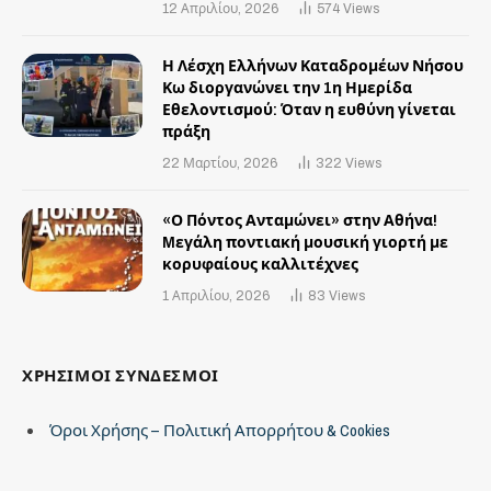
12 Απριλίου, 2026
574
Views
Η Λέσχη Ελλήνων Καταδρομέων Νήσου
Κω διοργανώνει την 1η Ημερίδα
Εθελοντισμού: Όταν η ευθύνη γίνεται
πράξη
22 Μαρτίου, 2026
322
Views
«Ο Πόντος Ανταμώνει» στην Αθήνα!
Mεγάλη ποντιακή μουσική γιορτή με
κορυφαίους καλλιτέχνες
1 Απριλίου, 2026
83
Views
ΧΡΗΣΙΜΟΙ ΣΥΝΔΕΣΜΟΙ
Όροι Χρήσης – Πολιτική Απορρήτου & Cookies