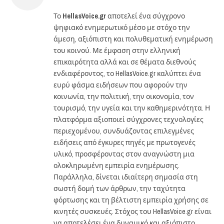
Το
HellasVoice.gr
αποτελεί ένα σύγχρονο
ψηφιακό ενημερωτικό μέσο με στόχο την
άμεση, αξιόπιστη και πολυθεματική ενημέρωση
του κοινού. Με έμφαση στην ελληνική
επικαιρότητα αλλά και σε θέματα διεθνούς
ενδιαφέροντος, το HellasVoice.gr καλύπτει ένα
ευρύ φάσμα ειδήσεων που αφορούν την
κοινωνία, την πολιτική, την οικονομία, τον
τουρισμό, την υγεία και την καθημερινότητα. Η
πλατφόρμα αξιοποιεί σύγχρονες τεχνολογίες
περιεχομένου, συνδυάζοντας επιλεγμένες
ειδήσεις από έγκυρες πηγές με πρωτογενές
υλικό, προσφέροντας στον αναγνώστη μια
ολοκληρωμένη εμπειρία ενημέρωσης.
Παράλληλα, δίνεται ιδιαίτερη σημασία στη
σωστή δομή των άρθρων, την ταχύτητα
φόρτωσης και τη βέλτιστη εμπειρία χρήσης σε
κινητές συσκευές. Στόχος του HellasVoice.gr είναι
να αποτελέσει ένα δυναμικό και αξιόπιστο