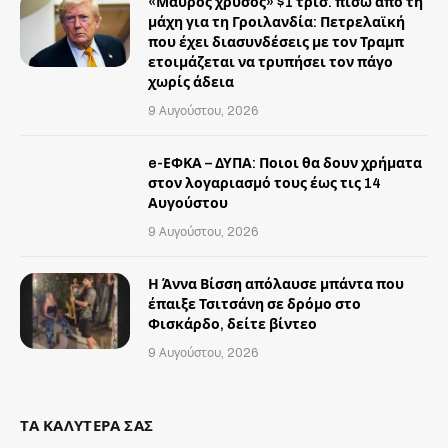
«Μαύρος χρυσός» $1 τρισ. πίσω από τη
μάχη για τη Γροιλανδία: Πετρελαϊκή
που έχει διασυνδέσεις με τον Τραμπ
ετοιμάζεται να τρυπήσει τον πάγο
χωρίς άδεια
9 Αυγούστου, 2026
e-ΕΦΚΑ – ΔΥΠΑ: Ποιοι θα δουν χρήματα
στον λογαριασμό τους έως τις 14
Αυγούστου
9 Αυγούστου, 2026
Η Άννα Βίσση απόλαυσε μπάντα που
έπαιξε Τσιτσάνη σε δρόμο στο
Φισκάρδο, δείτε βίντεο
9 Αυγούστου, 2026
ΤΑ ΚΑΛΥΤΕΡΑ ΣΑΣ