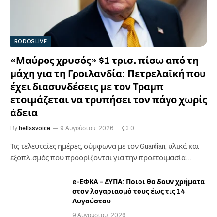
RODOSLIVE
«Μαύρος χρυσός» $1 τρισ. πίσω από τη
μάχη για τη Γροιλανδία: Πετρελαϊκή που
έχει διασυνδέσεις με τον Τραμπ
ετοιμάζεται να τρυπήσει τον πάγο χωρίς
άδεια
By
hellasvoice
9 Αυγούστου, 2026
0
Τις τελευταίες ημέρες, σύμφωνα με τον Guardian, υλικά και
εξοπλισμός που προορίζονται για την προετοιμασία…
e-ΕΦΚΑ – ΔΥΠΑ: Ποιοι θα δουν χρήματα
στον λογαριασμό τους έως τις 14
Αυγούστου
9 Αυγούστου, 2026