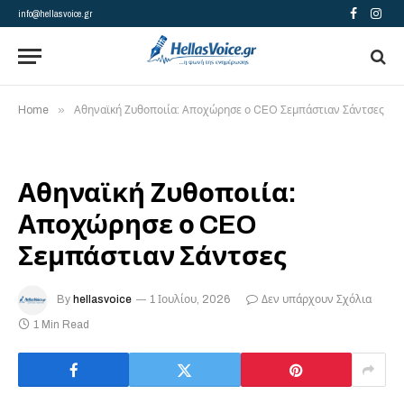
info@hellasvoice.gr
Facebook
Insta
»
Home
Αθηναϊκή Ζυθοποιία: Αποχώρησε ο CEO Σεμπάστιαν Σάντσες
Αθηναϊκή Ζυθοποιία:
Αποχώρησε ο CEO
Σεμπάστιαν Σάντσες
By
hellasvoice
1 Ιουλίου, 2026
Δεν υπάρχουν Σχόλια
1 Min Read