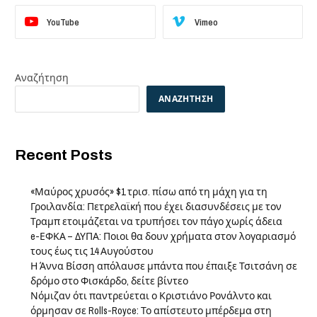
YouTube
Vimeo
Αναζήτηση
ΑΝΑΖΉΤΗΣΗ
Recent Posts
«Μαύρος χρυσός» $1 τρισ. πίσω από τη μάχη για τη
Γροιλανδία: Πετρελαϊκή που έχει διασυνδέσεις με τον
Τραμπ ετοιμάζεται να τρυπήσει τον πάγο χωρίς άδεια
e-ΕΦΚΑ – ΔΥΠΑ: Ποιοι θα δουν χρήματα στον λογαριασμό
τους έως τις 14 Αυγούστου
Η Άννα Βίσση απόλαυσε μπάντα που έπαιξε Τσιτσάνη σε
δρόμο στο Φισκάρδο, δείτε βίντεο
Νόμιζαν ότι παντρεύεται ο Κριστιάνο Ρονάλντο και
όρμησαν σε Rolls-Royce: Το απίστευτο μπέρδεμα στη