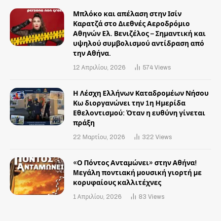
Μπλόκο και απέλαση στην Ισίν
Καρατζά στο Διεθνές Αεροδρόμιο
Αθηνών Ελ. Βενιζέλος – Σημαντική και
υψηλού συμβολισμού αντίδραση από
την Αθήνα.
12 Απριλίου, 2026
574
Views
Η Λέσχη Ελλήνων Καταδρομέων Νήσου
Κω διοργανώνει την 1η Ημερίδα
Εθελοντισμού: Όταν η ευθύνη γίνεται
πράξη
22 Μαρτίου, 2026
322
Views
«Ο Πόντος Ανταμώνει» στην Αθήνα!
Mεγάλη ποντιακή μουσική γιορτή με
κορυφαίους καλλιτέχνες
1 Απριλίου, 2026
83
Views