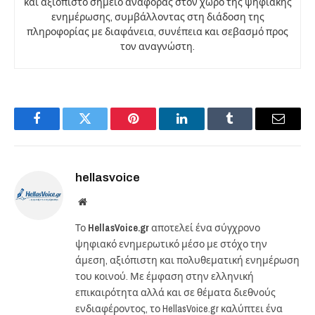
και αξιόπιστο σημείο αναφοράς στον χώρο της ψηφιακής
ενημέρωσης, συμβάλλοντας στη διάδοση της
πληροφορίας με διαφάνεια, συνέπεια και σεβασμό προς
τον αναγνώστη.
Facebook
Twitter
Pinterest
LinkedIn
Tumblr
Email
hellasvoice
Website
Το
HellasVoice.gr
αποτελεί ένα σύγχρονο
ψηφιακό ενημερωτικό μέσο με στόχο την
άμεση, αξιόπιστη και πολυθεματική ενημέρωση
του κοινού. Με έμφαση στην ελληνική
επικαιρότητα αλλά και σε θέματα διεθνούς
ενδιαφέροντος, το HellasVoice.gr καλύπτει ένα