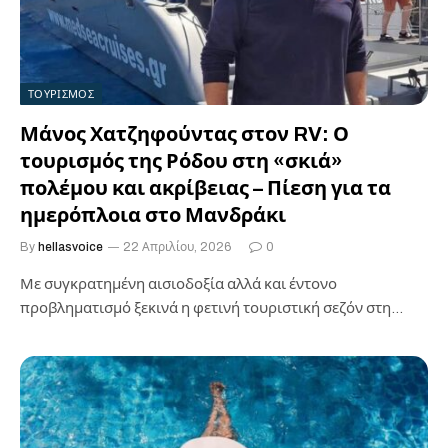
ΤΟΥΡΙΣΜΟΣ
Μάνος Χατζηφούντας στον RV: Ο
τουρισμός της Ρόδου στη «σκιά»
πολέμου και ακρίβειας – Πίεση για τα
ημερόπλοια στο Μανδράκι
By
hellasvoice
22 Απριλίου, 2026
0
Με συγκρατημένη αισιοδοξία αλλά και έντονο
προβληματισμό ξεκινά η φετινή τουριστική σεζόν στη
Ρόδο, σύμφωνα με όσα ανέδειξε η εκπομπή…