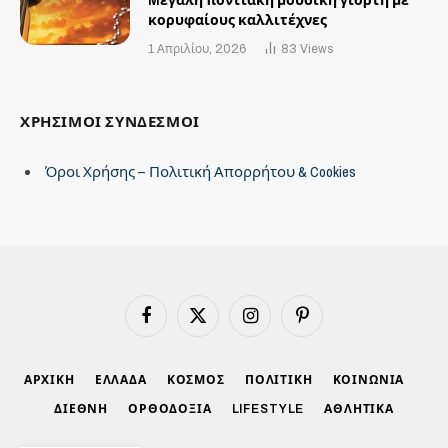
Mεγάλη ποντιακή μουσική γιορτή με
κορυφαίους καλλιτέχνες
1 Απριλίου, 2026
83
Views
ΧΡΗΣΙΜΟΙ ΣΥΝΔΕΣΜΟΙ
Όροι Χρήσης – Πολιτική Απορρήτου & Cookies
Facebook
X
Instagram
Pinterest
(Twitter)
ΑΡΧΙΚΗ
ΕΛΛΑΔΑ
ΚΟΣΜΟΣ
ΠΟΛΙΤΙΚΗ
ΚΟΙΝΩΝΙΑ
ΔΙΕΘΝΗ
ΟΡΘΟΔΟΞΙΑ
LIFESTYLE
ΑΘΛΗΤΙΚΑ