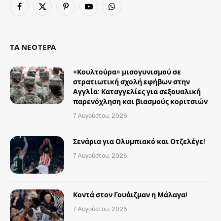
Facebook
X
Pinterest
YouTube
WhatsApp
(Twitter)
ΤΑ ΝΕΟΤΕΡΑ
«Κουλτούρα» μισογυνισμού σε
στρατιωτική σχολή εφήβων στην
Αγγλία: Καταγγελίες για σεξουαλική
παρενόχληση και βιασμούς κοριτσιών
7 Αυγούστου, 2026
Σενάρια για Ολυμπιακό και Οτζελέγε!
7 Αυγούστου, 2026
Κοντά στον Γουάιζμαν η Μάλαγα!
7 Αυγούστου, 2026