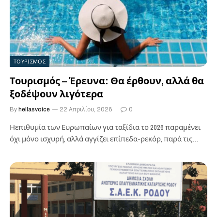
ΤΟΥΡΙΣΜΟΣ
Τουρισμός – Έρευνα: Θα έρθουν, αλλά θα
ξοδέψουν λιγότερα
By
hellasvoice
22 Απριλίου, 2026
0
Ηεπιθυμία των Ευρωπαίων για ταξίδια το 2026 παραμένει
όχι μόνο ισχυρή, αλλά αγγίζει επίπεδα-ρεκόρ, παρά τις
έντονες πιέσεις από το αυξανόμενο κόστος ζωής και τις
ανησυχητικές…