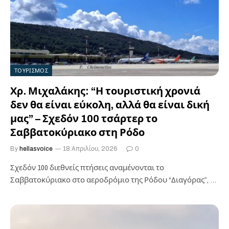
ΤΟΥΡΙΣΜΟΣ
Χρ. Μιχαλάκης: “Η τουριστική χρονιά
δεν θα είναι εύκολη, αλλά θα είναι δική
μας” – Σχεδόν 100 τσάρτερ το
Σαββατοκύριακο στη Ρόδο
By
hellasvoice
18 Απριλίου, 2026
0
Σχεδόν 100 διεθνείς πτήσεις αναμένονται το
Σαββατοκύριακο στο αεροδρόμιο της Ρόδου “Διαγόρας”, με
το πρώτο δεκαπενθήμερο του Απριλίου να έχει…