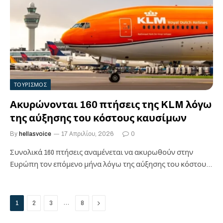
ΤΟΥΡΙΣΜΟΣ
Ακυρώνονται 160 πτήσεις της KLM λόγω
της αύξησης του κόστους καυσίμων
By
hellasvoice
17 Απριλίου, 2026
0
Συνολικά 160 πτήσεις αναμένεται να ακυρωθούν στην
Ευρώπη τον επόμενο μήνα λόγω της αύξησης του κόστους
των καυσίμων, ανακοίνωσε την…
Next
…
1
2
3
8