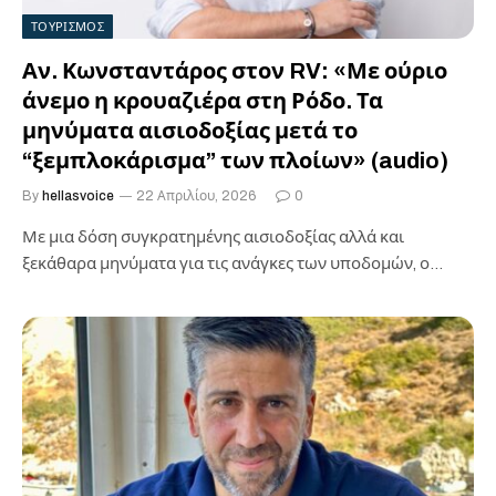
ΤΟΥΡΙΣΜΟΣ
Αν. Κωνσταντάρος στον RV: «Με ούριο
άνεμο η κρουαζιέρα στη Ρόδο. Τα
μηνύματα αισιοδοξίας μετά το
“ξεμπλοκάρισμα” των πλοίων» (audio)
By
hellasvoice
22 Απριλίου, 2026
0
Με μια δόση συγκρατημένης αισιοδοξίας αλλά και
ξεκάθαρα μηνύματα για τις ανάγκες των υποδομών, ο
σύμβουλος ανάπτυξης θαλάσσιου τουρισμού, κ.…