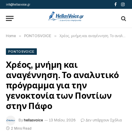
info@hellasvoice.gr
Facebook
Insta
»
»
Home
PONTOSVOICE
Χρέος, μνήμη και αναγέννηση. Το αναλυτικό πρόγραμμα για την γενοκτονία των Ποντίων στην Πάφο
PONTOSVOICE
Χρέος, μνήμη και
αναγέννηση. Το αναλυτικό
πρόγραμμα για την
γενοκτονία των Ποντίων
στην Πάφο
By
hellasvoice
13 Μαΐου, 2026
Δεν υπάρχουν Σχόλια
2 Mins Read