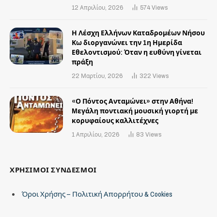
12 Απριλίου, 2026
574
Views
Η Λέσχη Ελλήνων Καταδρομέων Νήσου
Κω διοργανώνει την 1η Ημερίδα
Εθελοντισμού: Όταν η ευθύνη γίνεται
πράξη
22 Μαρτίου, 2026
322
Views
«Ο Πόντος Ανταμώνει» στην Αθήνα!
Mεγάλη ποντιακή μουσική γιορτή με
κορυφαίους καλλιτέχνες
1 Απριλίου, 2026
83
Views
ΧΡΗΣΙΜΟΙ ΣΥΝΔΕΣΜΟΙ
Όροι Χρήσης – Πολιτική Απορρήτου & Cookies