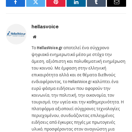
Facebook
Twitter
Pinterest
LinkedIn
Tumblr
Email
hellasvoice
Website
Το
HellasVoice.gr
αποτελεί ένα σύγχρονο
ψηφιακό ενημερωτικό μέσο με στόχο την
άμεση, αξιόπιστη και πολυθεματική ενημέρωση
του κοινού. Με έμφαση στην ελληνική
επικαιρότητα αλλά και σε θέματα διεθνούς
ενδιαφέροντος, το HellasVoice.gr καλύπτει ένα
ευρύ φάσμα ειδήσεων που αφορούν την
κοινωνία, την πολιτική, την οικονομία, τον
τουρισμό, την υγεία και την καθημερινότητα. Η
πλατφόρμα αξιοποιεί σύγχρονες τεχνολογίες
περιεχομένου, συνδυάζοντας επιλεγμένες
ειδήσεις από έγκυρες πηγές με πρωτογενές
υλικό, προσφέροντας στον αναγνώστη μια