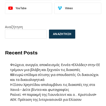
YouTube
Vimeo
Αναζήτηση
ΑΝΑΖΉΤΗΣΗ
Recent Posts
Φτώχεια, ανεργία, αποκλεισμός: Εννέα «Ελλάδες» στην ΕΕ
τρέμουν μια βλάβη και ξεχνούν τις διακοπές
600 ευρώ επίδομα σίτισης για σπουδαστές: Οι δικαιούχοι
και τα δικαιολογητικά
Η Σίσσυ Χρηστίδου απολαμβάνει τις διακοπές της στα
Χανιά – Δείτε βίντεο και φωτογραφίες
Ρούνεϊ: «Η παρακμή της Γιουνάιτεντ και ο… Κριστιάνο!»
ΑΕΚ: Πρόταση της Ιντερνασιονάλ για Ελίασον