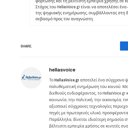
φόρτωσης και τη βέλτιστη εμπειρία χρήσης σε κ
Στόχος του HellasVoice.gr είναι να αποτελέσει έ
της ψηφιακής ενημέρωσης, συμβάλλοντας στη δι
σεβασμό προς τον αναγνώστη.
SHARE.
hellasvoice
Το
HellasVoice.gr
αποτελεί ένα σύγχρονο ψ
πολυθεματική ενημέρωση του κοινού. Με
διεθνούς ενδιαφέροντος, το HellasVoice.
κοινωνία, την πολιτική, την οικονομία, 
αξιοποιεί σύγχρονες τεχνολογίες περιεχ
πηγές με πρωτογενές υλικό, προσφέροντ
Παράλληλα, δίνεται ιδιαίτερη σημασία 
βέλτιστη εμπειρία χρήσης σε κινητές συσκ