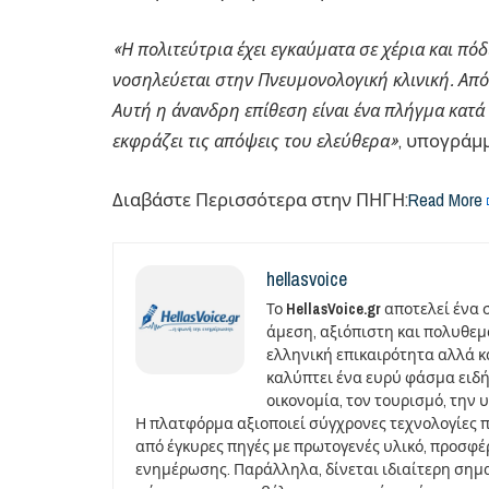
«Η πολιτεύτρια έχει εγκαύματα σε χέρια και πό
νοσηλεύεται στην Πνευμονολογική κλινική. Από 
Αυτή η άνανδρη επίθεση είναι ένα πλήγμα κατά 
εκφράζει τις απόψεις του ελεύθερα»
, υπογράμμ
Διαβάστε Περισσότερα στην ΠΗΓΗ:​
Read More
hellasvoice
Το
HellasVoice.gr
αποτελεί ένα 
άμεση, αξιόπιστη και πολυθε
ελληνική επικαιρότητα αλλά και
καλύπτει ένα ευρύ φάσμα ειδή
οικονομία, τον τουρισμό, την 
Η πλατφόρμα αξιοποιεί σύγχρονες τεχνολογίες 
από έγκυρες πηγές με πρωτογενές υλικό, προσφ
ενημέρωσης. Παράλληλα, δίνεται ιδιαίτερη σημ