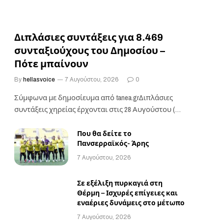
Διπλάσιες συντάξεις για 8.469
συνταξιούχους του Δημοσίου –
Πότε μπαίνουν
By
hellasvoice
7 Αυγούστου, 2026
0
Σύμφωνα με δημοσίευμα από tanea.grΔιπλάσιες
συντάξεις χηρείας έρχονται στις 28 Αυγούστου (με
την πληρωμή των…
Που θα δείτε το
Πανσερραϊκός- Άρης
7 Αυγούστου, 2026
Σε εξέλιξη πυρκαγιά στη
Θέρμη – Ισχυρές επίγειες και
εναέριες δυνάμεις στο μέτωπο
7 Αυγούστου, 2026