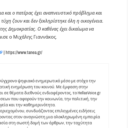
δια και ο πατέρας έχει αναπνευστικό πρόβλημα και
τύχη ζουν και δεν ξεκληρίστηκε όλη η οικογένεια.
της Δημοκρατίας. Ο καθένας έχει δικαίωμα να
ισε ο Μιχάλης Γιαννάκος.
| https://www.tanea.gr/
σύγχρονο ψηφιακό ενημερωτικό μέσο με στόχο την
ματική ενημέρωση του κοινού. Με έμφαση στην
 σε θέματα διεθνούς ενδιαφέροντος, το HellasVoice.gr
σεων που αφορούν την κοινωνία, την πολιτική, την
υγεία και την καθημερινότητα.
περιεχομένου, συνδυάζοντας επιλεγμένες ειδήσεις
έροντας στον αναγνώστη μια ολοκληρωμένη εμπειρία
ασία στη σωστή δομή των άρθρων, την ταχύτητα