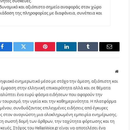
ινητές συσκευές.
να δυναμικό και αξιόπιστο σημείο αναφοράς στον χώρο
άδοση της πληροφορίας με διαφάνεια, συνέπεια και
Facebook
Twitter
Pinterest
LinkedIn
Tumblr
Email
Websit
ηφιακό ενημερωτικό μέσο με στόχο την άμεση, αξιόπιστη και
 έμφαση στην ελληνική επικαιρότητα αλλά και σε θέματα
gr καλύπτει ένα ευρύ φάσμα ειδήσεων που αφορούν την
τον τουρισμό, την υγεία και την καθημερινότητα. Η πλατφόρμα
ομένου, συνδυάζοντας επιλεγμένες ειδήσεις από έγκυρες
ας στον αναγνώστη μια ολοκληρωμένη εμπειρία ενημέρωσης.
στη σωστή δομή των άρθρων, την ταχύτητα φόρτωσης και τη
ευές. Στόχος του HellasVoice.gr είναι να αποτελέσει ένα