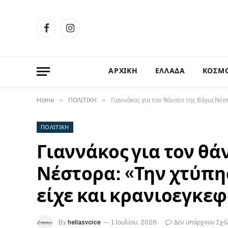
Facebook
Instagram
ΑΡΧΙΚΗ
ΕΛΛΑΔΑ
ΚΟΣΜ
»
»
Home
ΠΟΛΙΤΙΚΗ
Γιαννάκος για τον θάνατο της Βάγια Νέσ
ΠΟΛΙΤΙΚΗ
Γιαννάκος για τον θά
Νέστορα: «Την χτύπη
είχε και κρανιοεγκε
By
hellasvoice
1 Ιουλίου, 2026
Δεν υπάρχουν Σχό