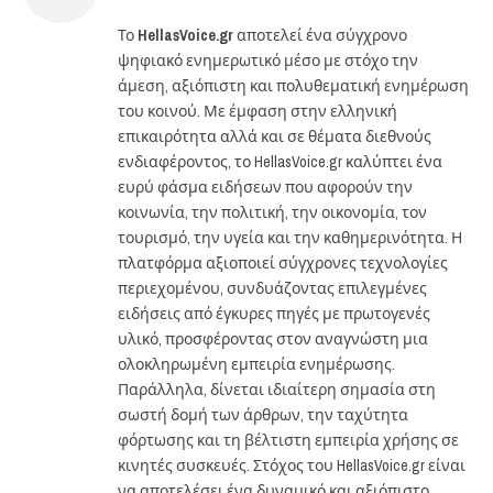
Το
HellasVoice.gr
αποτελεί ένα σύγχρονο
ψηφιακό ενημερωτικό μέσο με στόχο την
άμεση, αξιόπιστη και πολυθεματική ενημέρωση
του κοινού. Με έμφαση στην ελληνική
επικαιρότητα αλλά και σε θέματα διεθνούς
ενδιαφέροντος, το HellasVoice.gr καλύπτει ένα
ευρύ φάσμα ειδήσεων που αφορούν την
κοινωνία, την πολιτική, την οικονομία, τον
τουρισμό, την υγεία και την καθημερινότητα. Η
πλατφόρμα αξιοποιεί σύγχρονες τεχνολογίες
περιεχομένου, συνδυάζοντας επιλεγμένες
ειδήσεις από έγκυρες πηγές με πρωτογενές
υλικό, προσφέροντας στον αναγνώστη μια
ολοκληρωμένη εμπειρία ενημέρωσης.
Παράλληλα, δίνεται ιδιαίτερη σημασία στη
σωστή δομή των άρθρων, την ταχύτητα
φόρτωσης και τη βέλτιστη εμπειρία χρήσης σε
κινητές συσκευές. Στόχος του HellasVoice.gr είναι
να αποτελέσει ένα δυναμικό και αξιόπιστο