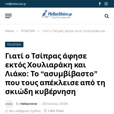
info@hellasvoice.gr
Facebook
Insta
»
»
Home
ΠΟΛΙΤΙΚΗ
Γιατί ο Τσίπρας άφησε εκτός Χουλιαράκη και Λιάκο: Το “ασυμβίβαστο” που τους απέκλεισε από τη σκιώδη κυβέρνηση
ΠΟΛΙΤΙΚΗ
Γιατί ο Τσίπρας άφησε
εκτός Χουλιαράκη και
Λιάκο: Το “ασυμβίβαστο”
που τους απέκλεισε από τη
σκιώδη κυβέρνηση
By
hellasvoice
28 Ιουνίου, 2026
Δεν υπάρχουν Σχόλια
1 Min Read